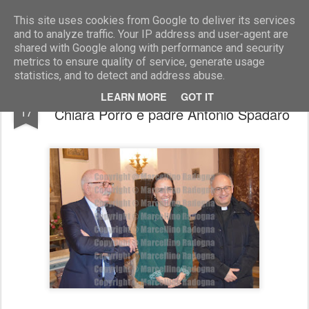
Marcellino Radogna - Fotonotizie per la stampa
This site uses cookies from Google to deliver its services
and to analyze traffic. Your IP address and user-agent are
shared with Google along with performance and security
metrics to ensure quality of service, generate usage
statistics, and to detect and address abuse.
prof. Sebastiano Maffettone con amb.
FEB
LEARN MORE
GOT IT
17
Chiara Porro e padre Antonio Spadaro