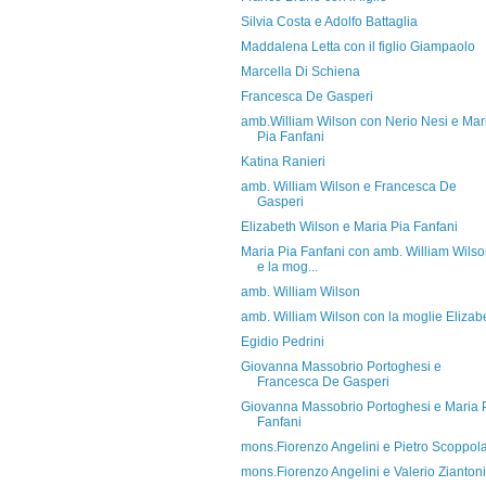
Silvia Costa e Adolfo Battaglia
Maddalena Letta con il figlio Giampaolo
Marcella Di Schiena
Francesca De Gasperi
amb.William Wilson con Nerio Nesi e Mar
Pia Fanfani
Katina Ranieri
amb. William Wilson e Francesca De
Gasperi
Elizabeth Wilson e Maria Pia Fanfani
Maria Pia Fanfani con amb. William Wils
e la mog...
amb. William Wilson
amb. William Wilson con la moglie Elizab
Egidio Pedrini
Giovanna Massobrio Portoghesi e
Francesca De Gasperi
Giovanna Massobrio Portoghesi e Maria 
Fanfani
mons.Fiorenzo Angelini e Pietro Scoppol
mons.Fiorenzo Angelini e Valerio Ziantoni