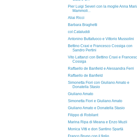
Pier Luigi Severi con la moglie Anna Mari
Mammoli...
Aliai Ricci
Barbara Braghetti
col.Cataluddi
Antonino Buttafuoco e Vittorio Mussolini
Bettino Craxi e Francesco Cossiga con
Sandro Pertini
Vito Lattanzi con Bettino Craxi e Frances
Cossiga
Raffaello de Banfield e Alessandra Ferri
Raffaello de Banfield
Simonetta Fiori con Giuliano Amato e
Donatella Stasio
Giuliano Amato
Simonetta Fiori e Giuliano Amato
Giuliano Amato e Donatella Stasio
Filippo di Robilant
Marina Ripa di Meana e Enzo Muzii
Monica Vitti e don Santino Spartà
Franco Bruno con il figlio