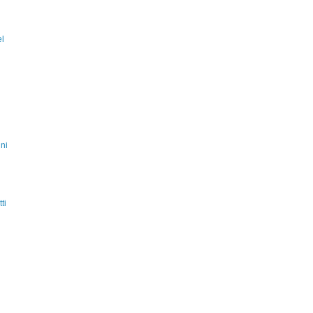
el
ni
ti