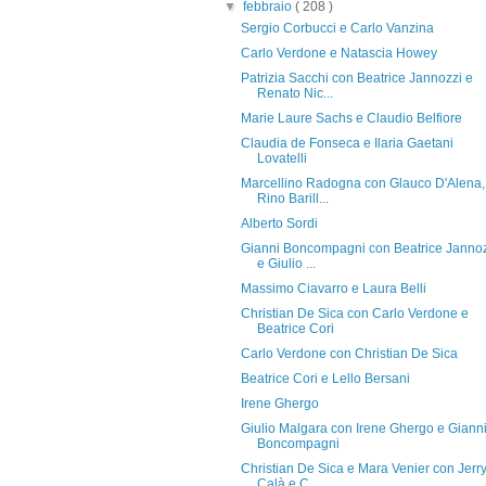
▼
febbraio
( 208 )
Sergio Corbucci e Carlo Vanzina
Carlo Verdone e Natascia Howey
Patrizia Sacchi con Beatrice Jannozzi e
Renato Nic...
Marie Laure Sachs e Claudio Belfiore
Claudia de Fonseca e Ilaria Gaetani
Lovatelli
Marcellino Radogna con Glauco D'Alena,
Rino Barill...
Alberto Sordi
Gianni Boncompagni con Beatrice Janno
e Giulio ...
Massimo Ciavarro e Laura Belli
Christian De Sica con Carlo Verdone e
Beatrice Cori
Carlo Verdone con Christian De Sica
Beatrice Cori e Lello Bersani
Irene Ghergo
Giulio Malgara con Irene Ghergo e Giann
Boncompagni
Christian De Sica e Mara Venier con Jerr
Calà e C...