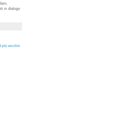
daro,
ti in dialogo
t più vecchio