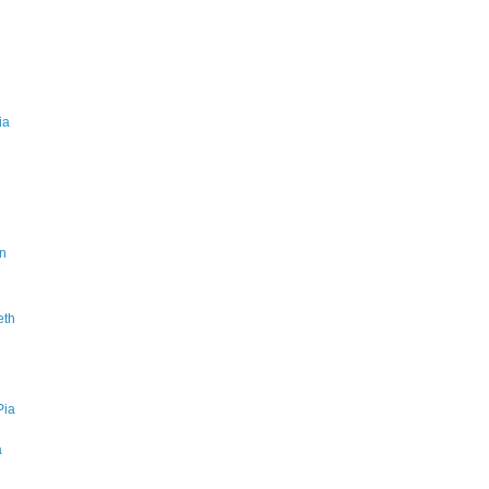
ia
on
eth
Pia
a