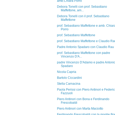
amb.Chiara Porro
Debora Tonelli con prof. Sebastiano
Maffettone, am...
Debora Tonelli con il prof. Sebastiano
Maffettone
prof. Sebastiano Maffettone e amb. Chiar
Porro
prof. Sebastiano Maffettone
prof. Sebastiano Maffettone e Claudio Ra
Padre Antonio Spadaro con Claudio Rau
prof. Sebastiano Maffettone con padre
Vincenzo D'A...
padre Vincenzo D'Adamo e padre Antoni
Spadaro
Nicola Capria
Bartolo Ciccardini
Stella Carnacina
Paola Perissi con Piero Antinori e Federi
Fazzuoli
Piero Antinori con Bona e Ferdinando
Frescobaldi
Piero Antinori con Marta Marzotto
Ferdinando Frescobaldi con la moglie B