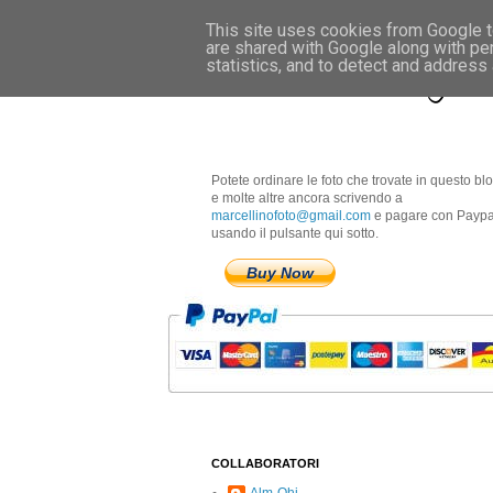
This site uses cookies from Google to
are shared with Google along with pe
Marcellino Radogna 
statistics, and to detect and address
Potete ordinare le foto che trovate in questo bl
e molte altre ancora scrivendo a
marcellinofoto@gmail.com
e pagare con Paypa
usando il pulsante qui sotto.
Buy Now
COLLABORATORI