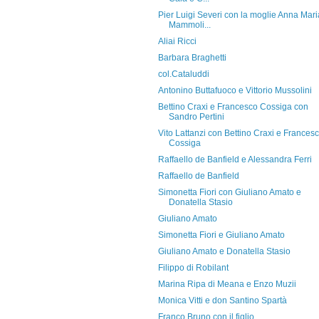
Pier Luigi Severi con la moglie Anna Mari
Mammoli...
Aliai Ricci
Barbara Braghetti
col.Cataluddi
Antonino Buttafuoco e Vittorio Mussolini
Bettino Craxi e Francesco Cossiga con
Sandro Pertini
Vito Lattanzi con Bettino Craxi e Frances
Cossiga
Raffaello de Banfield e Alessandra Ferri
Raffaello de Banfield
Simonetta Fiori con Giuliano Amato e
Donatella Stasio
Giuliano Amato
Simonetta Fiori e Giuliano Amato
Giuliano Amato e Donatella Stasio
Filippo di Robilant
Marina Ripa di Meana e Enzo Muzii
Monica Vitti e don Santino Spartà
Franco Bruno con il figlio