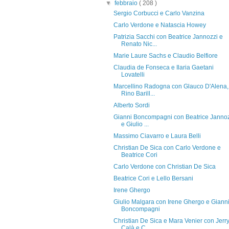
▼
febbraio
( 208 )
Sergio Corbucci e Carlo Vanzina
Carlo Verdone e Natascia Howey
Patrizia Sacchi con Beatrice Jannozzi e
Renato Nic...
Marie Laure Sachs e Claudio Belfiore
Claudia de Fonseca e Ilaria Gaetani
Lovatelli
Marcellino Radogna con Glauco D'Alena,
Rino Barill...
Alberto Sordi
Gianni Boncompagni con Beatrice Janno
e Giulio ...
Massimo Ciavarro e Laura Belli
Christian De Sica con Carlo Verdone e
Beatrice Cori
Carlo Verdone con Christian De Sica
Beatrice Cori e Lello Bersani
Irene Ghergo
Giulio Malgara con Irene Ghergo e Giann
Boncompagni
Christian De Sica e Mara Venier con Jerr
Calà e C...