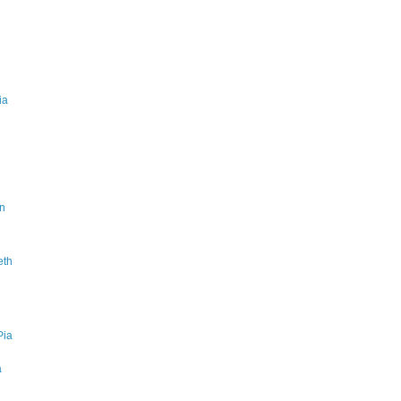
ia
on
eth
Pia
a