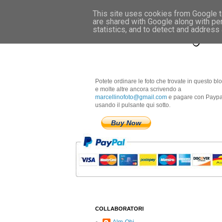
This site uses cookies from Google to
are shared with Google along with pe
Marcellino Radogna 
statistics, and to detect and address
Potete ordinare le foto che trovate in questo bl
e molte altre ancora scrivendo a
marcellinofoto@gmail.com
e pagare con Paypa
usando il pulsante qui sotto.
Buy Now
COLLABORATORI