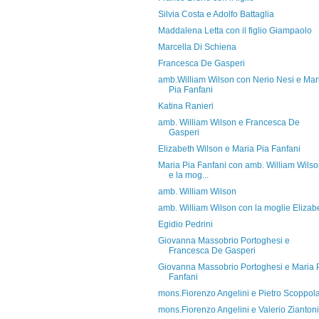
Silvia Costa e Adolfo Battaglia
Maddalena Letta con il figlio Giampaolo
Marcella Di Schiena
Francesca De Gasperi
amb.William Wilson con Nerio Nesi e Mar
Pia Fanfani
Katina Ranieri
amb. William Wilson e Francesca De
Gasperi
Elizabeth Wilson e Maria Pia Fanfani
Maria Pia Fanfani con amb. William Wils
e la mog...
amb. William Wilson
amb. William Wilson con la moglie Elizab
Egidio Pedrini
Giovanna Massobrio Portoghesi e
Francesca De Gasperi
Giovanna Massobrio Portoghesi e Maria 
Fanfani
mons.Fiorenzo Angelini e Pietro Scoppol
mons.Fiorenzo Angelini e Valerio Ziantoni