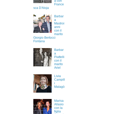
a con
France
sca D'Aloja
Barbar
a
Mastroi
anni
con il
marito
Giorgio Bertocci
Fontana
Barbar
a
Piattelli
con il
marito
Ariel
Livia
Campill
i
Malagò
Marisa
Allasio
con la
figlia