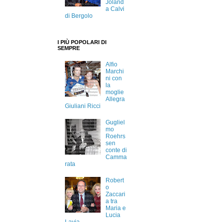
Joland
a Calvi
di Bergolo
I PIÙ POPOLARI DI
SEMPRE
Alfio
Marchi
ni con
la
moglie
Allegra
Giuliani Ricci
Gugliel
mo
Roehrs
sen
conte di
Camma
rata
Robert
o
Zaccari
a tra
Maria e
Lucia