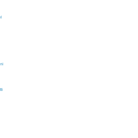
el
ni
ti