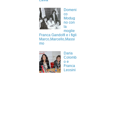
Lavia
Domeni
co
Modug
no con
la
moglie
Franca Gandolfi e i figli
Marco,Marcello,Massi
mo
Daria
Colomb
o e
Franca
Leosini