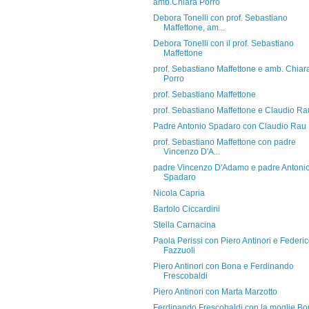
amb.Chiara Porro
Debora Tonelli con prof. Sebastiano
Maffettone, am...
Debora Tonelli con il prof. Sebastiano
Maffettone
prof. Sebastiano Maffettone e amb. Chiar
Porro
prof. Sebastiano Maffettone
prof. Sebastiano Maffettone e Claudio Ra
Padre Antonio Spadaro con Claudio Rau
prof. Sebastiano Maffettone con padre
Vincenzo D'A...
padre Vincenzo D'Adamo e padre Antoni
Spadaro
Nicola Capria
Bartolo Ciccardini
Stella Carnacina
Paola Perissi con Piero Antinori e Federi
Fazzuoli
Piero Antinori con Bona e Ferdinando
Frescobaldi
Piero Antinori con Marta Marzotto
Ferdinando Frescobaldi con la moglie B