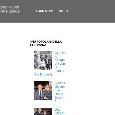
 user-agent
erate usage
LEARN MORE
GOT IT
I PIÙ POPOLARI DELLA
SETTIMANA
Giancar
lo
Antogn
oni con
la
moglie
Rita Monosilio
Silvana
Giacobi
ni e
Dante
Secchi
a
Ugo
Gregor