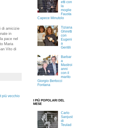
etti con
la
moglie
Fausta
Capece Minutolo
Tiziana
i di amicizie
Ghiretti
nate in
con
 la pace nel
Eugeni
a
oto Maria
Gentili
San Vito di
Barbar
a
Mastroi
anni
con il
marito
Giorgio Bertocci
Fontana
t più vecchio
I PIÙ POPOLARI DEL
MESE
Carlo
Sanjust
di
Teulad