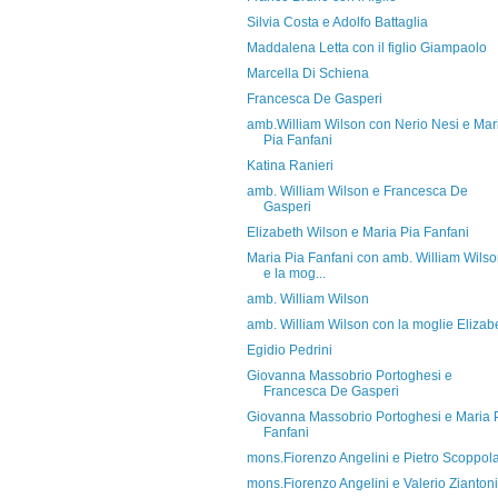
Silvia Costa e Adolfo Battaglia
Maddalena Letta con il figlio Giampaolo
Marcella Di Schiena
Francesca De Gasperi
amb.William Wilson con Nerio Nesi e Mar
Pia Fanfani
Katina Ranieri
amb. William Wilson e Francesca De
Gasperi
Elizabeth Wilson e Maria Pia Fanfani
Maria Pia Fanfani con amb. William Wils
e la mog...
amb. William Wilson
amb. William Wilson con la moglie Elizab
Egidio Pedrini
Giovanna Massobrio Portoghesi e
Francesca De Gasperi
Giovanna Massobrio Portoghesi e Maria 
Fanfani
mons.Fiorenzo Angelini e Pietro Scoppol
mons.Fiorenzo Angelini e Valerio Ziantoni