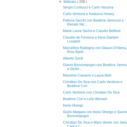
▼
febbraio
( 208 )
Sergio Corbucci e Carlo Vanzina
Carlo Verdone e Natascia Howey
Patrizia Sacchi con Beatrice Jannozzi e
Renato Nic...
Marie Laure Sachs e Claudio Belfiore
Claudia de Fonseca e Ilaria Gaetani
Lovatelli
Marcellino Radogna con Glauco D'Alena,
Rino Barill...
Alberto Sordi
Gianni Boncompagni con Beatrice Janno
e Giulio ...
Massimo Ciavarro e Laura Belli
Christian De Sica con Carlo Verdone e
Beatrice Cori
Carlo Verdone con Christian De Sica
Beatrice Cori e Lello Bersani
Irene Ghergo
Giulio Malgara con Irene Ghergo e Giann
Boncompagni
Christian De Sica e Mara Venier con Jerr
Calà e C...