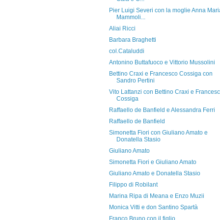
Pier Luigi Severi con la moglie Anna Mari
Mammoli...
Aliai Ricci
Barbara Braghetti
col.Cataluddi
Antonino Buttafuoco e Vittorio Mussolini
Bettino Craxi e Francesco Cossiga con
Sandro Pertini
Vito Lattanzi con Bettino Craxi e Frances
Cossiga
Raffaello de Banfield e Alessandra Ferri
Raffaello de Banfield
Simonetta Fiori con Giuliano Amato e
Donatella Stasio
Giuliano Amato
Simonetta Fiori e Giuliano Amato
Giuliano Amato e Donatella Stasio
Filippo di Robilant
Marina Ripa di Meana e Enzo Muzii
Monica Vitti e don Santino Spartà
Franco Bruno con il figlio