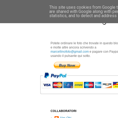
This site uses cookies from Google to
are shared with Google along with pe
Marcellino Radogna 
statistics, and to detect and address
Potete ordinare le foto che trovate in questo bl
e molte altre ancora scrivendo a
marcellinofoto@gmail.com
e pagare con Paypa
usando il pulsante qui sotto.
Buy Now
COLLABORATORI