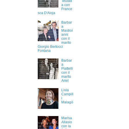
Teulad
a con
France
sca D'Aloja
Barbar
a
Mastroi
anni
con il
marito
Giorgio Bertocci
Fontana
Barbar
a
Piattelli
con il
marito
Ariel
Livia
Campill
i
Malagò
Marisa
Allasio
con la