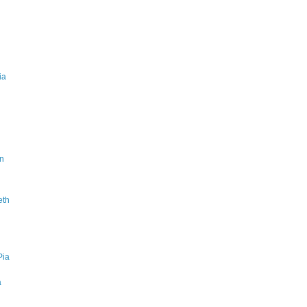
ia
on
eth
Pia
a