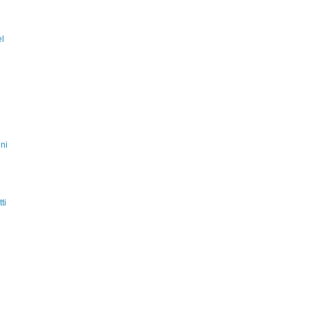
el
ni
ti