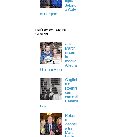
figlia
Joland
a Calvi
di Bergolo
I PIÙ POPOLARI DI
SEMPRE
Alfio
Marchi
ni con
la
moglie
Allegra
Giuliani Ricci
Gugliel
mo
Roehrs
sen
conte di
Camma
rata
Robert
o
Zaccari
a tra
Maria e