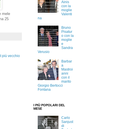
Ainis
con la
moglie
le mele
Valenti
na
oma 25
Bruno
Pisatur
o con la
moglie
e
Sandra
Verusio
t più vecchio
Barbar
a
Mastroi
anni
con il
marito
Giorgio Bertocci
Fontana
I PIÙ POPOLARI DEL
MESE
Carlo
Sanjust
di