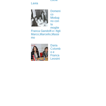
Lucia
Lavia
Domeni
co
Modug
no con
la
moglie
Franca Gandolfi e i figli
Marco,Marcello,Massi
mo
Daria
Colomb
o e
Franca
Leosini