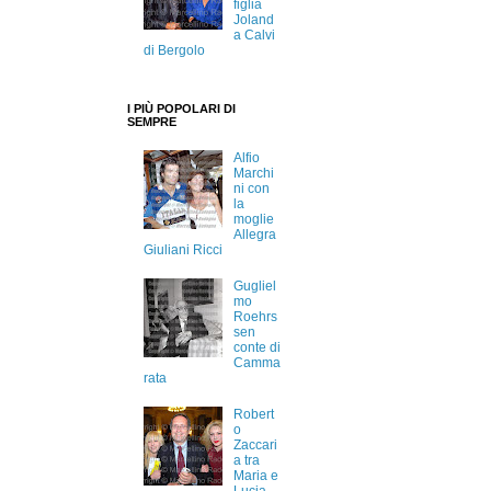
figlia
Joland
a Calvi
di Bergolo
I PIÙ POPOLARI DI
SEMPRE
Alfio
Marchi
ni con
la
moglie
Allegra
Giuliani Ricci
Gugliel
mo
Roehrs
sen
conte di
Camma
rata
Robert
o
Zaccari
a tra
Maria e