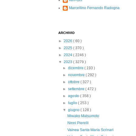
Alm-Ohi
Marcellino Fernando Radogna
ARCHIVIO
►
2026
( 60 )
►
2025
( 370 )
►
2024
( 2246 )
▼
2023
( 3279 )
►
dicembre
( 193 )
►
novembre
( 292 )
►
ottobre
( 327 )
►
settembre
( 472 )
►
agosto
( 358 )
►
luglio
( 253 )
▼
giugno
( 128 )
Miwako Matsumoto
Ninni Pierelli
Valnea Santa Maria Scrinari