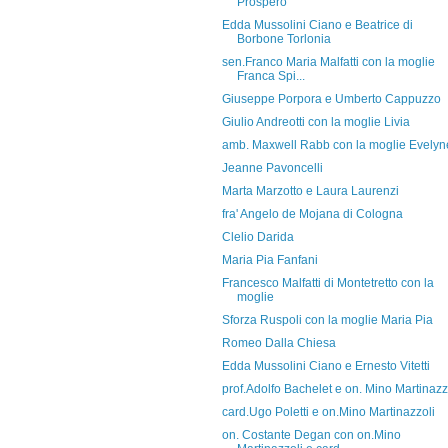
Prospero
Edda Mussolini Ciano e Beatrice di
Borbone Torlonia
sen.Franco Maria Malfatti con la moglie
Franca Spi...
Giuseppe Porpora e Umberto Cappuzzo
Giulio Andreotti con la moglie Livia
amb. Maxwell Rabb con la moglie Evelyn
Jeanne Pavoncelli
Marta Marzotto e Laura Laurenzi
fra' Angelo de Mojana di Cologna
Clelio Darida
Maria Pia Fanfani
Francesco Malfatti di Montetretto con la
moglie
Sforza Ruspoli con la moglie Maria Pia
Romeo Dalla Chiesa
Edda Mussolini Ciano e Ernesto Vitetti
prof.Adolfo Bachelet e on. Mino Martinazz
card.Ugo Poletti e on.Mino Martinazzoli
on. Costante Degan con on.Mino