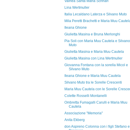
Valnea Santa Maria Scrinari
Lina Wertmuller
Italia Lecaldano Laterza e Silvano Muto
Mila Peretti Brachetti e Maria Muu Cautel
Ileana Ghione
Giulietta Masina e Bruna Merlonghi
Pia Soli con Maria Muu Cautela e Silvano
Muto
Giulietta Masina e Maria Muu Cautela
Giulietta Masina con Lina Wertmuller
Giovanna Fontana con la sorella Micol e
Silvano Muto
Ileana Ghione e Maria Muu Cautela
Silvano Muto tra le Sorelle Crescenti
Maria Muu Cautela con le Sorelle Crescen
Colette Rosselli Montanelli
Ombretta Fumagalli Carulli e Maria Muu
Cautela
Associazione "Memoria"
Anita Ekberg
don Aspreno Colonna con i figli Stefano e