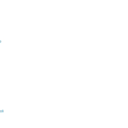
e
oli