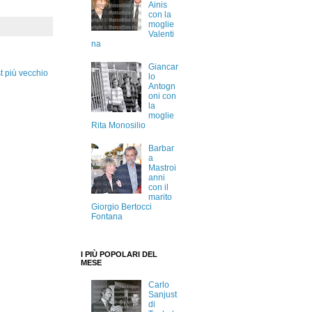
Ainis
con la
moglie
Valenti
na
Giancar
t più vecchio
lo
Antogn
oni con
la
moglie
Rita Monosilio
Barbar
a
Mastroi
anni
con il
marito
Giorgio Bertocci
Fontana
I PIÙ POPOLARI DEL
MESE
Carlo
Sanjust
di