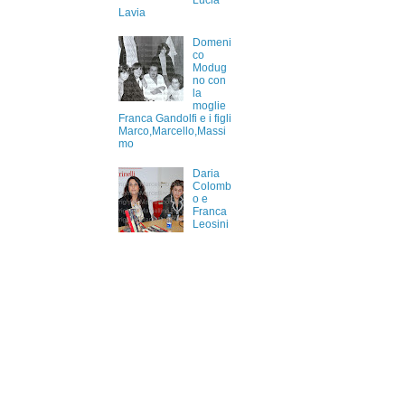
Lucia
Lavia
Domeni
co
Modug
no con
la
moglie
Franca Gandolfi e i figli
Marco,Marcello,Massi
mo
Daria
Colomb
o e
Franca
Leosini