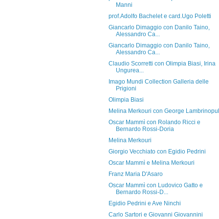
Manni
prof.Adolfo Bachelet e card.Ugo Poletti
Giancarlo Dimaggio con Danilo Taino,
Alessandro Ca...
Giancarlo Dimaggio con Danilo Taino,
Alessandro Ca...
Claudio Scorretti con Olimpia Biasi, Irina
Ungurea...
Imago Mundi Collection Galleria delle
Prigioni
Olimpia Biasi
Melina Merkouri con George Lambrinopu
Oscar Mammì con Rolando Ricci e
Bernardo Rossi-Doria
Melina Merkouri
Giorgio Vecchiato con Egidio Pedrini
Oscar Mammì e Melina Merkouri
Franz Maria D'Asaro
Oscar Mammì con Ludovico Gatto e
Bernardo Rossi-D...
Egidio Pedrini e Ave Ninchi
Carlo Sartori e Giovanni Giovannini