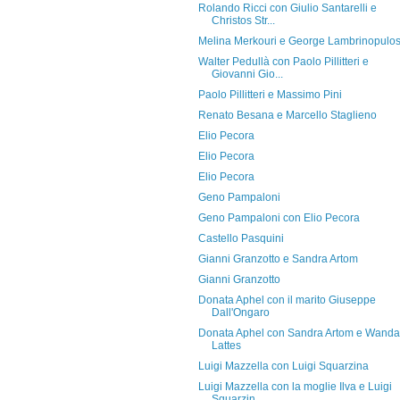
Rolando Ricci con Giulio Santarelli e
Christos Str...
Melina Merkouri e George Lambrinopulo
Walter Pedullà con Paolo Pillitteri e
Giovanni Gio...
Paolo Pillitteri e Massimo Pini
Renato Besana e Marcello Staglieno
Elio Pecora
Elio Pecora
Elio Pecora
Geno Pampaloni
Geno Pampaloni con Elio Pecora
Castello Pasquini
Gianni Granzotto e Sandra Artom
Gianni Granzotto
Donata Aphel con il marito Giuseppe
Dall'Ongaro
Donata Aphel con Sandra Artom e Wanda
Lattes
Luigi Mazzella con Luigi Squarzina
Luigi Mazzella con la moglie Ilva e Luigi
Squarzin...