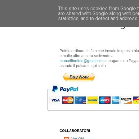
This site uses cookies from Google to
are shared with Google along with pe
Marcellino Radogna 
statistics, and to detect and address
Potete ordinare le foto che trovate in questo bl
e molte altre ancora scrivendo a
marcellinofoto@gmail.com
e pagare con Paypa
usando il pulsante qui sotto.
Buy Now
COLLABORATORI