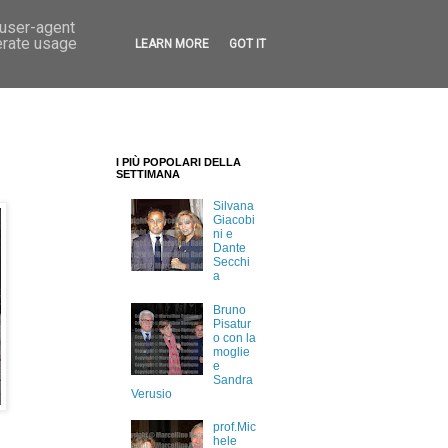
 user-agent
erate usage
LEARN MORE
GOT IT
I PIÙ POPOLARI DELLA
SETTIMANA
Silvana
Giacobi
ni e
Dante
Secchi
a
Bruno
Pisatur
o con la
moglie
e
Sandra
Verusio
prof.Mic
hele