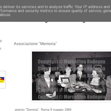
 deliver its services and to analyze traffic. Your IP address and
rformance and security metrics to ensure quality of service, gen
- Fotonotizie per la stampa
 abuse.
og
Associazione "Memoria"
l
premio "Domina". Roma 9 maggio 1984