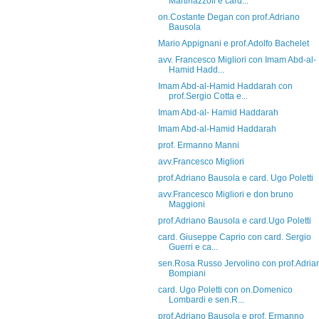
Martinazzoli e card...
on.Costante Degan con prof.Adriano
Bausola
Mario Appignani e prof.Adolfo Bachelet
avv. Francesco Migliori con Imam Abd-al-
Hamid Hadd...
Imam Abd-al-Hamid Haddarah con
prof.Sergio Cotta e...
Imam Abd-al- Hamid Haddarah
Imam Abd-al-Hamid Haddarah
prof. Ermanno Manni
avv.Francesco Migliori
prof.Adriano Bausola e card. Ugo Poletti
avv.Francesco Migliori e don bruno
Maggioni
prof.Adriano Bausola e card.Ugo Poletti
card. Giuseppe Caprio con card. Sergio
Guerri e ca...
sen.Rosa Russo Jervolino con prof.Adria
Bompiani
card. Ugo Poletti con on.Domenico
Lombardi e sen.R...
prof.Adriano Bausola e prof. Ermanno