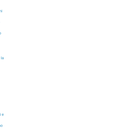
ni
o
o
 la
i e
no