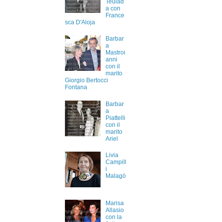
Teulad
a con
France
sca D'Aloja
Barbar
a
Mastroi
anni
con il
marito
Giorgio Bertocci
Fontana
Barbar
a
Piattelli
con il
marito
Ariel
Livia
Campill
i
Malagò
Marisa
Allasio
con la