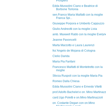
Prospero
Edda Mussolini Ciano e Beatrice di
Borbone Torlonia
sen.Franco Maria Malfatti con la moglie
Franca Spi...
Giuseppe Porpora e Umberto Cappuzzo
Giulio Andreotti con la moglie Livia
amb. Maxwell Rabb con la moglie Evelyn
Jeanne Pavoncelli
Marta Marzotto e Laura Laurenzi
fra' Angelo de Mojana di Cologna
Clelio Darida
Maria Pia Fanfani
Francesco Malfatti di Montetretto con la
moglie
Sforza Ruspoli con la moglie Maria Pia
Romeo Dalla Chiesa
Edda Mussolini Ciano e Ernesto Vitetti
prof.Adolfo Bachelet e on. Mino Martinazz
card.Ugo Poletti e on.Mino Martinazzoli
on. Costante Degan con on.Mino