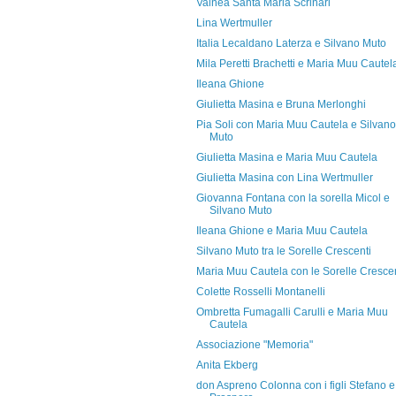
Valnea Santa Maria Scrinari
Lina Wertmuller
Italia Lecaldano Laterza e Silvano Muto
Mila Peretti Brachetti e Maria Muu Cautel
Ileana Ghione
Giulietta Masina e Bruna Merlonghi
Pia Soli con Maria Muu Cautela e Silvano
Muto
Giulietta Masina e Maria Muu Cautela
Giulietta Masina con Lina Wertmuller
Giovanna Fontana con la sorella Micol e
Silvano Muto
Ileana Ghione e Maria Muu Cautela
Silvano Muto tra le Sorelle Crescenti
Maria Muu Cautela con le Sorelle Crescen
Colette Rosselli Montanelli
Ombretta Fumagalli Carulli e Maria Muu
Cautela
Associazione "Memoria"
Anita Ekberg
don Aspreno Colonna con i figli Stefano e