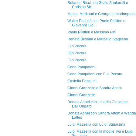
Rolando Ricci con Giulio Santarelli e
Christos Str...
Melina Merkouri e George Lambrinopulo
Walter Pedullà con Paolo Pillitteri e
Giovanni Gio...
Paolo Pillitteri e Massimo Pini
Renato Besana e Marcello Staglieno
Elio Pecora
Elio Pecora
Elio Pecora
Geno Pampaloni
Geno Pampaloni con Elio Pecora
Castello Pasquini
Gianni Granzotto e Sandra Artom
Gianni Granzotto
Donata Aphel con il marito Giuseppe
Dall'Ongaro
Donata Aphel con Sandra Artom e Wanda
Lattes
Luigi Mazzella con Luigi Squarzina
Luigi Mazzella con la moglie Ilva e Luigi
Squarzin...