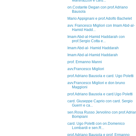
Martinazzoli e card...
on.Costante Degan con prof.Adriano
Bausola
Mario Appignani e prof.Adolfo Bachelet
avv. Francesco Migliori con Imam Abd-al-
Hamid Hadd...
Imam Abd-al-Hamid Haddarah con
prof.Sergio Cotta e...
Imam Abd-al- Hamid Haddarah
Imam Abd-al-Hamid Haddarah
prof. Ermanno Manni
avv.Francesco Migliori
prof.Adriano Bausola e card. Ugo Poletti
avv.Francesco Migliori e don bruno
Maggioni
prof.Adriano Bausola e card.Ugo Poletti
card. Giuseppe Caprio con card. Sergio
Guerri e ca...
sen.Rosa Russo Jervolino con prof.Adria
Bompiani
card. Ugo Poletti con on.Domenico
Lombardi e sen.R...
prof.Adriano Bausola e prof. Ermanno