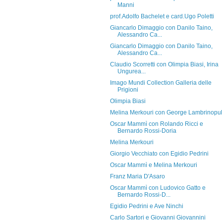
Manni
prof.Adolfo Bachelet e card.Ugo Poletti
Giancarlo Dimaggio con Danilo Taino,
Alessandro Ca...
Giancarlo Dimaggio con Danilo Taino,
Alessandro Ca...
Claudio Scorretti con Olimpia Biasi, Irina
Ungurea...
Imago Mundi Collection Galleria delle
Prigioni
Olimpia Biasi
Melina Merkouri con George Lambrinopu
Oscar Mammì con Rolando Ricci e
Bernardo Rossi-Doria
Melina Merkouri
Giorgio Vecchiato con Egidio Pedrini
Oscar Mammì e Melina Merkouri
Franz Maria D'Asaro
Oscar Mammì con Ludovico Gatto e
Bernardo Rossi-D...
Egidio Pedrini e Ave Ninchi
Carlo Sartori e Giovanni Giovannini