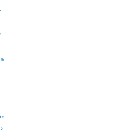
ni
o
o
 la
i e
no