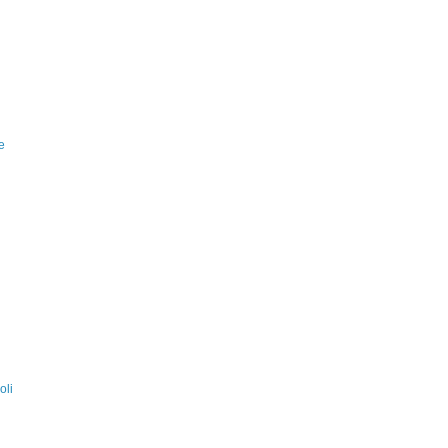
e
oli