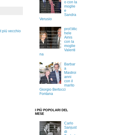
o con la
moglie
e
Sandra
Verusio
prof.Mic
t più vecchio
hele
Ainis
con la
moglie
Valenti
na
Barbar
a
Mastroi
anni
con il
marito
Giorgio Bertocci
Fontana
I PIÙ POPOLARI DEL
MESE
Carlo
Sanjust
di