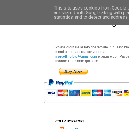
This site uses cookies from Google to
are shared with Google along with pe
Marcellino Radogna 
statistics, and to detect and address
Potete ordinare le foto che trovate in questo bl
e molte altre ancora scrivendo a
marcellinofoto@gmail.com
e pagare con Paypa
usando il pulsante qui sotto.
Buy Now
COLLABORATORI