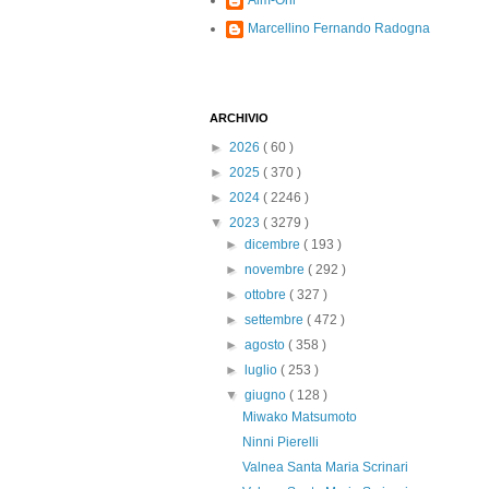
Alm-Ohi
Marcellino Fernando Radogna
ARCHIVIO
►
2026
( 60 )
►
2025
( 370 )
►
2024
( 2246 )
▼
2023
( 3279 )
►
dicembre
( 193 )
►
novembre
( 292 )
►
ottobre
( 327 )
►
settembre
( 472 )
►
agosto
( 358 )
►
luglio
( 253 )
▼
giugno
( 128 )
Miwako Matsumoto
Ninni Pierelli
Valnea Santa Maria Scrinari