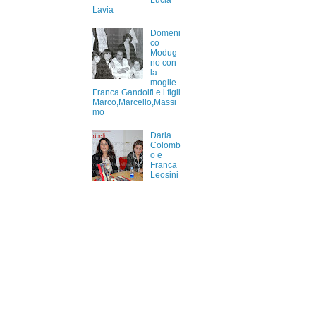
Lucia
Lavia
Domeni
co
Modug
no con
la
moglie
Franca Gandolfi e i figli
Marco,Marcello,Massi
mo
Daria
Colomb
o e
Franca
Leosini