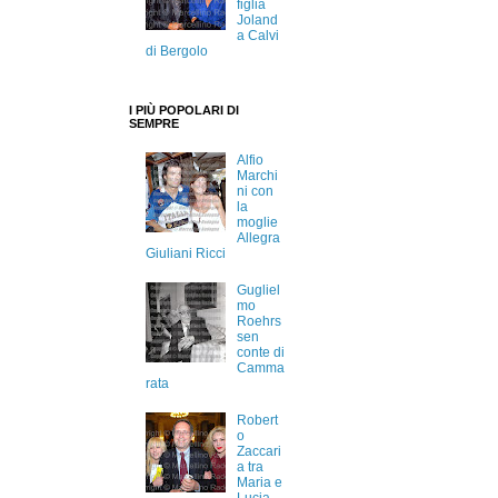
figlia
Joland
a Calvi
di Bergolo
I PIÙ POPOLARI DI
SEMPRE
Alfio
Marchi
ni con
la
moglie
Allegra
Giuliani Ricci
Gugliel
mo
Roehrs
sen
conte di
Camma
rata
Robert
o
Zaccari
a tra
Maria e