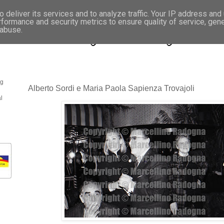
 deliver its services and to analyze traffic. Your IP address and
rformance and security metrics to ensure quality of service, gen
- Fotonotizie per la stampa
 abuse.
og
Alberto Sordi e Maria Paola Sapienza Trovajoli
l