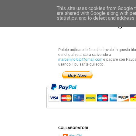
This site uses cookies from Google to
are shared with Google along with pe
Marcellino Radogna 
statistics, and to detect and address
Potete ordinare le foto che trovate in questo bl
e molte altre ancora scrivendo a
marcellinofoto@gmail.com
e pagare con Paypa
usando il pulsante qui sotto.
Buy Now
COLLABORATORI