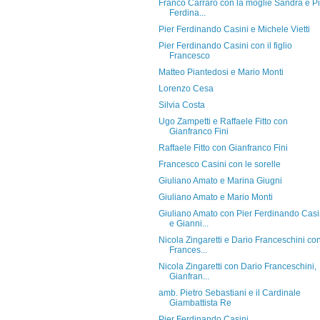
Franco Carraro con la moglie Sandra e Pi
Ferdina...
Pier Ferdinando Casini e Michele Vietti
Pier Ferdinando Casini con il figlio
Francesco
Matteo Piantedosi e Mario Monti
Lorenzo Cesa
Silvia Costa
Ugo Zampetti e Raffaele Fitto con
Gianfranco Fini
Raffaele Fitto con Gianfranco Fini
Francesco Casini con le sorelle
Giuliano Amato e Marina Giugni
Giuliano Amato e Mario Monti
Giuliano Amato con Pier Ferdinando Casi
e Gianni...
Nicola Zingaretti e Dario Franceschini co
Frances...
Nicola Zingaretti con Dario Franceschini,
Gianfran...
amb. Pietro Sebastiani e il Cardinale
Giambattista Re
Pier Ferdinando Casini