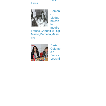
Lucia
Lavia
Domeni
co
Modug
no con
la
moglie
Franca Gandolfi e i figli
Marco,Marcello,Massi
mo
Daria
Colomb
o e
Franca
Leosini