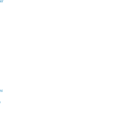
er
ni
n