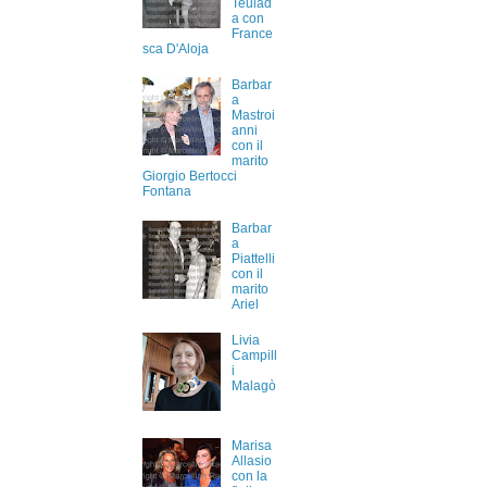
Teulad
a con
France
sca D'Aloja
Barbar
a
Mastroi
anni
con il
marito
Giorgio Bertocci
Fontana
Barbar
a
Piattelli
con il
marito
Ariel
Livia
Campill
i
Malagò
Marisa
Allasio
con la