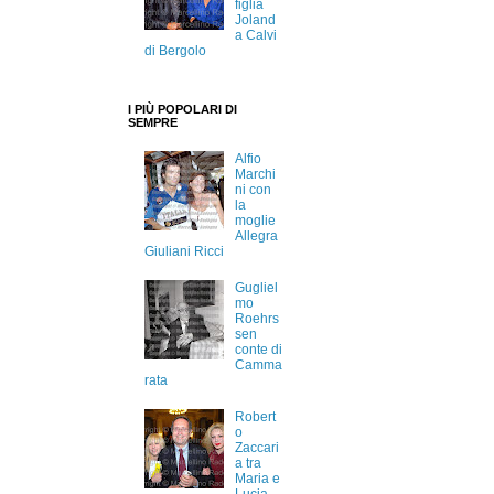
figlia
Joland
a Calvi
di Bergolo
I PIÙ POPOLARI DI
SEMPRE
Alfio
Marchi
ni con
la
moglie
Allegra
Giuliani Ricci
Gugliel
mo
Roehrs
sen
conte di
Camma
rata
Robert
o
Zaccari
a tra
Maria e