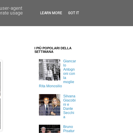
 user-agent
erate usage
LEARN MORE
GOT IT
I PIÙ POPOLARI DELLA
SETTIMANA
Giancar
lo
Antogn
oni con
la
moglie
Rita Monosilio
Silvana
Giacobi
ni e
Dante
Secchi
a
Bruno
Pisatur