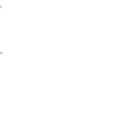
do
e
ni