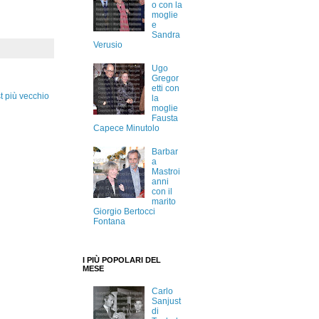
o con la
moglie
e
Sandra
Verusio
Ugo
Gregor
etti con
t più vecchio
la
moglie
Fausta
Capece Minutolo
Barbar
a
Mastroi
anni
con il
marito
Giorgio Bertocci
Fontana
I PIÙ POPOLARI DEL
MESE
Carlo
Sanjust
di