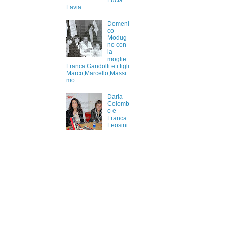
Lucia
Lavia
Domeni
co
Modug
no con
la
moglie
Franca Gandolfi e i figli
Marco,Marcello,Massi
mo
Daria
Colomb
o e
Franca
Leosini