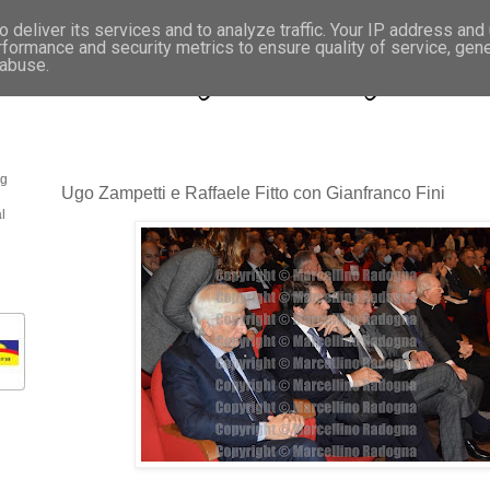
 deliver its services and to analyze traffic. Your IP address and
rformance and security metrics to ensure quality of service, gen
- Fotonotizie per la stampa
 abuse.
og
Ugo Zampetti e Raffaele Fitto con Gianfranco Fini
l