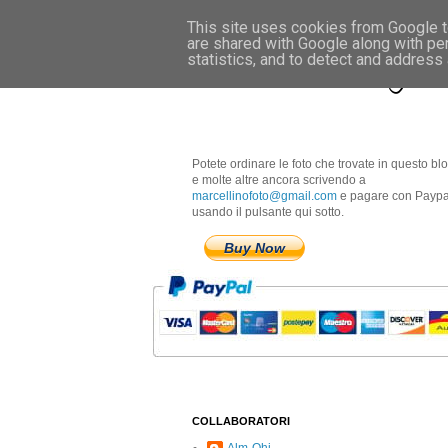
This site uses cookies from Google to
are shared with Google along with pe
Marcellino Radogna 
statistics, and to detect and address
Potete ordinare le foto che trovate in questo bl
e molte altre ancora scrivendo a
marcellinofoto@gmail.com
e pagare con Paypa
usando il pulsante qui sotto.
Buy Now
COLLABORATORI