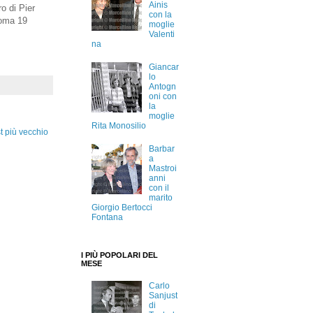
Ainis
o di Pier
con la
Roma 19
moglie
Valenti
na
Giancar
lo
Antogn
oni con
la
moglie
Rita Monosilio
t più vecchio
Barbar
a
Mastroi
anni
con il
marito
Giorgio Bertocci
Fontana
I PIÙ POPOLARI DEL
MESE
Carlo
Sanjust
di