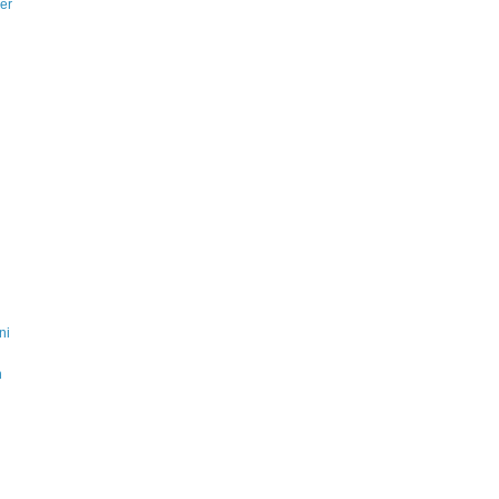
er
ni
n