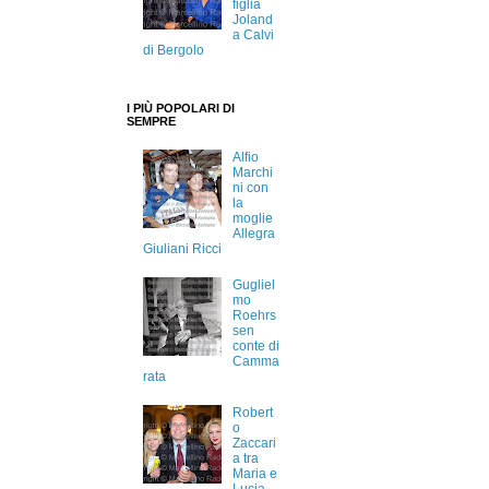
figlia
Joland
a Calvi
di Bergolo
I PIÙ POPOLARI DI
SEMPRE
Alfio
Marchi
ni con
la
moglie
Allegra
Giuliani Ricci
Gugliel
mo
Roehrs
sen
conte di
Camma
rata
Robert
o
Zaccari
a tra
Maria e