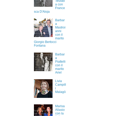
Teulad
a con
France
sca D'Aloja
Barbar
a
Mastroi
anni
con il
marito
Giorgio Bertocci
Fontana
Barbar
a
Piattelli
con il
marito
Ariel
Livia
Campill
i
Malagò
Marisa
Allasio
con la