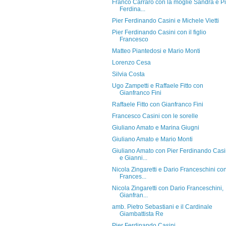
Franco Carraro con la moglie Sandra e Pi
Ferdina...
Pier Ferdinando Casini e Michele Vietti
Pier Ferdinando Casini con il figlio
Francesco
Matteo Piantedosi e Mario Monti
Lorenzo Cesa
Silvia Costa
Ugo Zampetti e Raffaele Fitto con
Gianfranco Fini
Raffaele Fitto con Gianfranco Fini
Francesco Casini con le sorelle
Giuliano Amato e Marina Giugni
Giuliano Amato e Mario Monti
Giuliano Amato con Pier Ferdinando Casi
e Gianni...
Nicola Zingaretti e Dario Franceschini co
Frances...
Nicola Zingaretti con Dario Franceschini,
Gianfran...
amb. Pietro Sebastiani e il Cardinale
Giambattista Re
Pier Ferdinando Casini