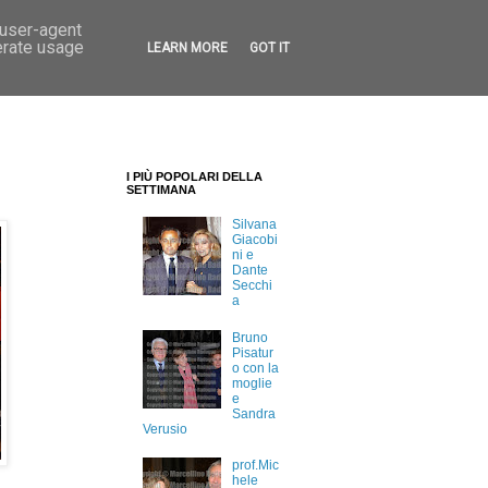
 user-agent
erate usage
LEARN MORE
GOT IT
I PIÙ POPOLARI DELLA
SETTIMANA
Silvana
Giacobi
ni e
Dante
Secchi
a
Bruno
Pisatur
o con la
moglie
e
Sandra
Verusio
prof.Mic
hele