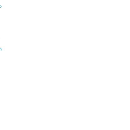
do
e
ni