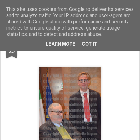
Marcellino Radogna - Fotonotizie per la stampa
This site uses cookies from Google to deliver its services
and to analyze traffic. Your IP address and user-agent are
shared with Google along with performance and security
metrics to ensure quality of service, generate usage
statistics, and to detect and address abuse.
JAN
LEARN MORE
GOT IT
Goffredo Bettini e Mario Ciarla
25