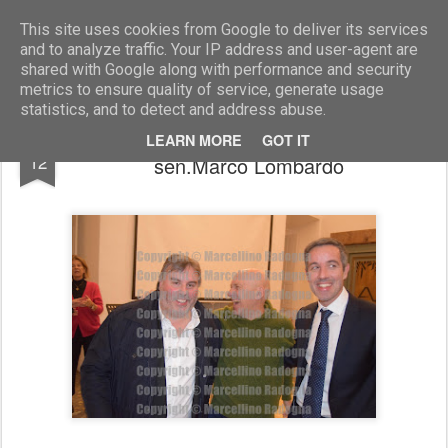
Marcellino Radogna - Fotonotizie per la stampa
This site uses cookies from Google to deliver its services
and to analyze traffic. Your IP address and user-agent are
shared with Google along with performance and security
metrics to ensure quality of service, generate usage
statistics, and to detect and address abuse.
Luciano Nobili con Claudio Velardi e
JAN
LEARN MORE
GOT IT
12
sen.Marco Lombardo