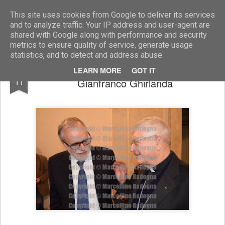
Marcellino Radogna - Fotonotizie per la stampa
This site uses cookies from Google to deliver its services
and to analyze traffic. Your IP address and user-agent are
shared with Google along with performance and security
metrics to ensure quality of service, generate usage
statistics, and to detect and address abuse.
prof.Andrea Riccardi e il cardinale
JAN
LEARN MORE
GOT IT
11
Gianfranco Ghirlanda