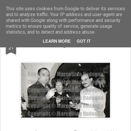
Marcellino Radogna - Fotonotizie per la stampa
This site uses cookies from Google to deliver its services
and to analyze traffic. Your IP address and user-agent are
shared with Google along with performance and security
metrics to ensure quality of service, generate usage
statistics, and to detect and address abuse.
DEC
LEARN MORE
GOT IT
Arrigo Petacco
21