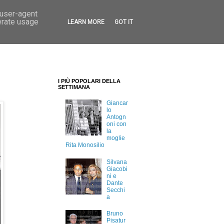
 user-agent
erate usage
LEARN MORE
GOT IT
I PIÙ POPOLARI DELLA
SETTIMANA
Giancar
lo
Antogn
oni con
la
moglie
Rita Monosilio
Silvana
Giacobi
ni e
Dante
Secchi
a
Bruno
Pisatur