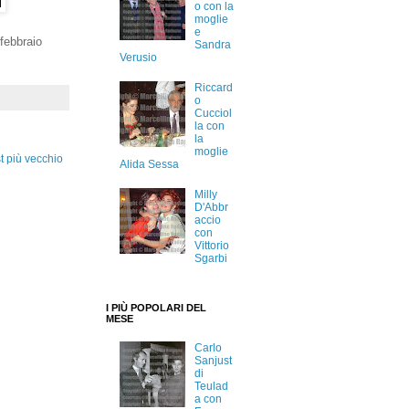
o con la
moglie
e
febbraio
Sandra
Verusio
Riccard
o
Cucciol
la con
la
moglie
t più vecchio
Alida Sessa
Milly
D'Abbr
accio
con
Vittorio
Sgarbi
I PIÙ POPOLARI DEL
MESE
Carlo
Sanjust
di
Teulad
a con