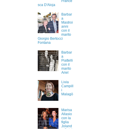
France
sca D'Aloja
Barbar
a
Mastroi
anni
con il
marito
Giorgio Bertocci
Fontana
Barbar
a
Piattelli
con il
marito
Ariel
Livia
Campill
i
Malagò
Marisa
Allasio
con la
figlia
Joland