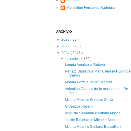
Alm-Ohi
Marcellino Fernando Radogna
ARCHIVIO
►
2026
( 60 )
►
2025
( 370 )
▼
2024
( 2246 )
▼
dicembre
( 129 )
Loggia Amulea a Padova
Renato Balestra e Maria Teresa Rubin de
Cervin
Moana Pozzi e Valter Betussa
Valentina Cortese tra le maschere di Re
Sole
Milena Milani e Gustavo Selva
Giuseppe Rossini
Augusto Salvadori e Vittorio Mosca
Jackie Basehart e Michèle Dene
Milena Milani e Stellario Baccellieri