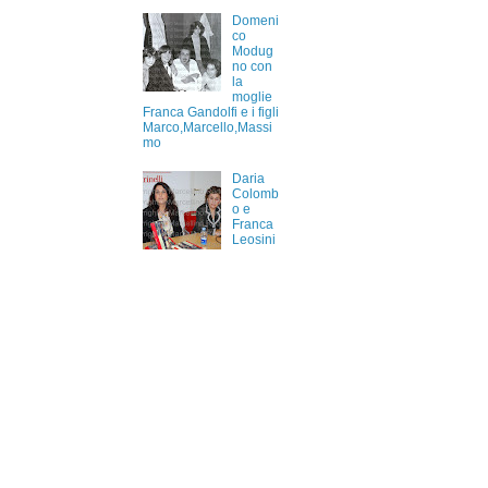
Domeni
co
Modug
no con
la
moglie
Franca Gandolfi e i figli
Marco,Marcello,Massi
mo
Daria
Colomb
o e
Franca
Leosini