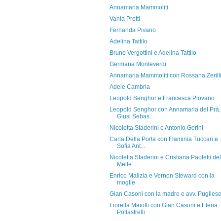
Annamaria Mammoliti
Vania Protti
Fernanda Pivano
Adelina Tattilo
Bruno Vergottini e Adelina Tattilo
Germana Monteverdi
Annamaria Mammoliti con Rossana Zerill
Adele Cambria
Leopold Senghor e Francesca Piovano
Leopold Senghor con Annamaria del Prà,
Giusi Sebas...
Nicoletta Staderini e Antonio Gerini
Carla Della Porta con Flaminia Tuccari e
Sofia Ant...
Nicoletta Staderini e Cristiana Paoletti del
Melle
Enrico Malizia e Vernon Steward con la
moglie
Gian Casoni con la madre e avv. Puglies
Fiorella Maiotti con Gian Casoni e Elena
Pollastrelli