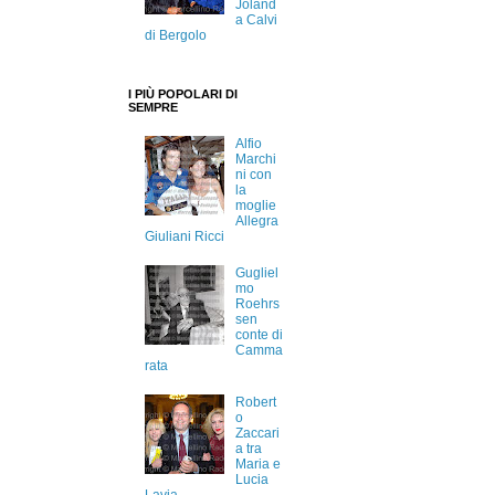
Joland
a Calvi
di Bergolo
I PIÙ POPOLARI DI
SEMPRE
Alfio
Marchi
ni con
la
moglie
Allegra
Giuliani Ricci
Gugliel
mo
Roehrs
sen
conte di
Camma
rata
Robert
o
Zaccari
a tra
Maria e
Lucia