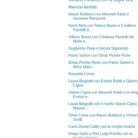
Giovanni Pieraccini con la moglie Vera
Maurizio Barletta
Mauro Bubbico con Maxwell Rabb e
Giovanni Pieraccini
Nerio Nesi con Franco Bruno e Cristiano
Paoletti d...
Vittorio Bruno con Cristiana Paoletti del
Melle e ...
Guglielmo Pepe e Nicola Signorello
Paolo Sartori con Elmar Pichler Rolle
Elmar Pichler Rolle con Paolo Sartori e
Mirco Marc...
Rossella Como
Laura Biagiotti con Evelyn Rabb e Gianni
Cigna
Gianni Cigna con Maxwell Rabb e la mog
Evelyn e...
Laura Biagiotti con il marito Gianni Cigna
Maxwe...
Silvia Costa con Mauro Bubbico e Vince
Scotti
Carlo Donat Cattin con la moglie Amelia
Diego Gullo e Pier Luigi Romita con la