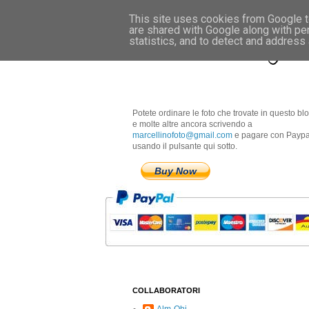
This site uses cookies from Google to
are shared with Google along with pe
Marcellino Radogna 
statistics, and to detect and address
Potete ordinare le foto che trovate in questo bl
e molte altre ancora scrivendo a
marcellinofoto@gmail.com
e pagare con Paypa
usando il pulsante qui sotto.
Buy Now
COLLABORATORI