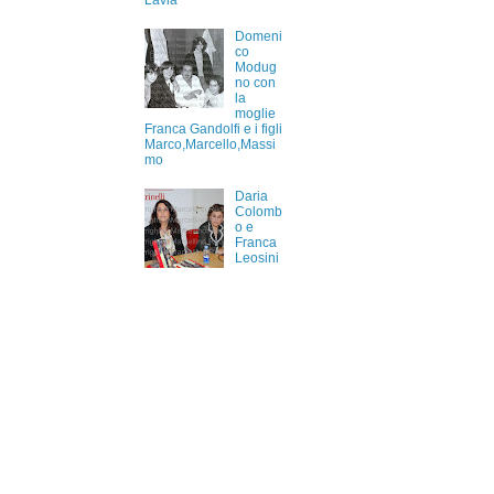
Lavia
Domeni
co
Modug
no con
la
moglie
Franca Gandolfi e i figli
Marco,Marcello,Massi
mo
Daria
Colomb
o e
Franca
Leosini