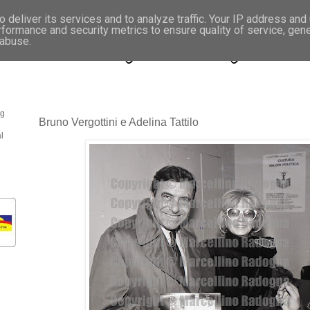
 deliver its services and to analyze traffic. Your IP address and
rformance and security metrics to ensure quality of service, gen
- Fotonotizie per la stampa
 abuse.
og
Bruno Vergottini e Adelina Tattilo
l