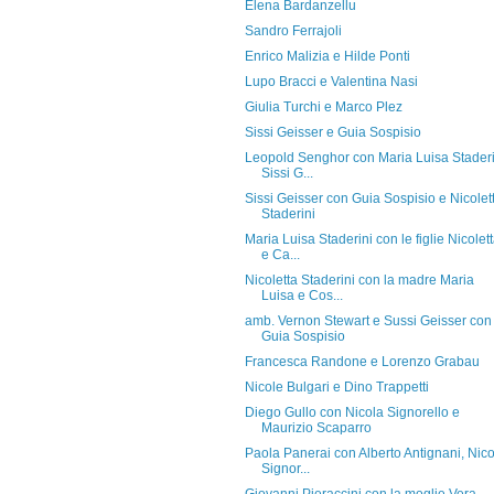
Elena Bardanzellu
Sandro Ferrajoli
Enrico Malizia e Hilde Ponti
Lupo Bracci e Valentina Nasi
Giulia Turchi e Marco Plez
Sissi Geisser e Guia Sospisio
Leopold Senghor con Maria Luisa Staderi
Sissi G...
Sissi Geisser con Guia Sospisio e Nicolet
Staderini
Maria Luisa Staderini con le figlie Nicolet
e Ca...
Nicoletta Staderini con la madre Maria
Luisa e Cos...
amb. Vernon Stewart e Sussi Geisser con
Guia Sospisio
Francesca Randone e Lorenzo Grabau
Nicole Bulgari e Dino Trappetti
Diego Gullo con Nicola Signorello e
Maurizio Scaparro
Paola Panerai con Alberto Antignani, Nico
Signor...