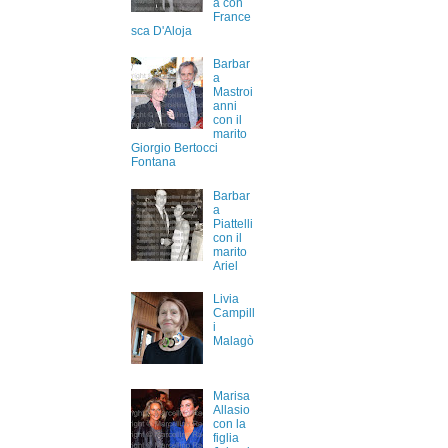
a con
France
sca D'Aloja
Barbar
a
Mastroi
anni
con il
marito
Giorgio Bertocci
Fontana
Barbar
a
Piattelli
con il
marito
Ariel
Livia
Campill
i
Malagò
Marisa
Allasio
con la
figlia