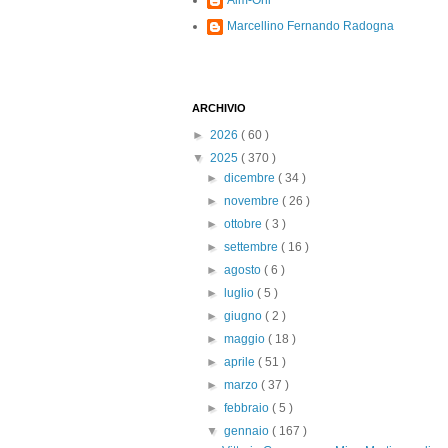
Alm-Ohi
Marcellino Fernando Radogna
ARCHIVIO
►
2026
( 60 )
▼
2025
( 370 )
►
dicembre
( 34 )
►
novembre
( 26 )
►
ottobre
( 3 )
►
settembre
( 16 )
►
agosto
( 6 )
►
luglio
( 5 )
►
giugno
( 2 )
►
maggio
( 18 )
►
aprile
( 51 )
►
marzo
( 37 )
►
febbraio
( 5 )
▼
gennaio
( 167 )