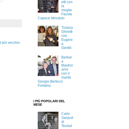
etti con
la
moglie
Fausta
Capece Minutolo
Tiziana
Ghiretti
con
Eugeni
t più vecchio
a
Gentili
Barbar
a
Mastroi
anni
con il
marito
Giorgio Bertocci
Fontana
I PIÙ POPOLARI DEL
MESE
Carlo
Sanjust
di
Teulad