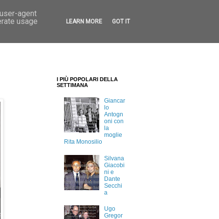
 user-agent
erate usage
LEARN MORE
GOT IT
I PIÙ POPOLARI DELLA
SETTIMANA
Giancar
lo
Antogn
oni con
la
moglie
Rita Monosilio
Silvana
Giacobi
ni e
Dante
Secchi
a
Ugo
Gregor