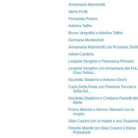
Annamaria Mammoliti
Vania Protti
Fernanda Pivano
Adelina Tattilo
Bruno Vergottini e Adelina Tattilo
Germana Monteverdi
Annamaria Mammoliti con Rossana Zerill
Adele Cambria
Leopold Senghor e Francesca Piovano
Leopold Senghor con Annamaria del Prà,
Giusi Sebas...
Nicoletta Staderini e Antonio Gerini
Carla Della Porta con Flaminia Tuccari e
Sofia Ant...
Nicoletta Staderini e Cristiana Paoletti del
Melle
Enrico Malizia e Vernon Steward con la
moglie
Gian Casoni con la madre e avv. Puglies
Fiorella Maiotti con Gian Casoni e Elena
Pollastrelli