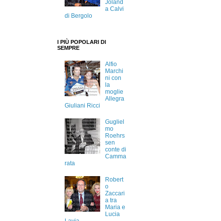
Joland
a Calvi
di Bergolo
I PIÙ POPOLARI DI
SEMPRE
Alfio
Marchi
ni con
la
moglie
Allegra
Giuliani Ricci
Gugliel
mo
Roehrs
sen
conte di
Camma
rata
Robert
o
Zaccari
a tra
Maria e
Lucia