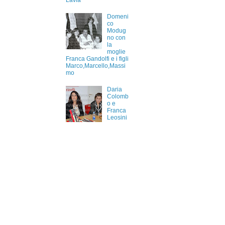
Lavia
Domeni
co
Modug
no con
la
moglie
Franca Gandolfi e i figli
Marco,Marcello,Massi
mo
Daria
Colomb
o e
Franca
Leosini