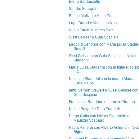
Elena Bardanzellu
Sandro Ferrajoli
Enrico Malizia e Hilde Ponti
Lupo Bracci e Valentina Nasi
Giulia Turchi e Marco Plez
Sissi Geisser e Guia Sospisio
Leopold Senghor con Maria Luisa Staderi
Sissi G...
Sissi Geisser con Guia Sospisio e Nicolet
Staderini
Maria Luisa Staderini con le figlie Nicolet
e Ca...
Nicoletta Staderini con la madre Maria
Luisa e Cos...
amb. Vernon Stewart e Sussi Geisser con
Guia Sospisio
Francesca Randone e Lorenzo Grabau
Nicole Bulgari e Dino Trappetti
Diego Gullo con Nicola Signorello e
Maurizio Scaparro
Paola Panerai con Alberto Antignani, Nico
Signor...