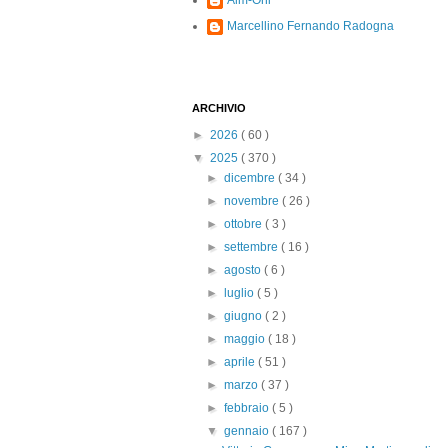
Alm-Ohi
Marcellino Fernando Radogna
ARCHIVIO
►
2026
( 60 )
▼
2025
( 370 )
►
dicembre
( 34 )
►
novembre
( 26 )
►
ottobre
( 3 )
►
settembre
( 16 )
►
agosto
( 6 )
►
luglio
( 5 )
►
giugno
( 2 )
►
maggio
( 18 )
►
aprile
( 51 )
►
marzo
( 37 )
►
febbraio
( 5 )
▼
gennaio
( 167 )