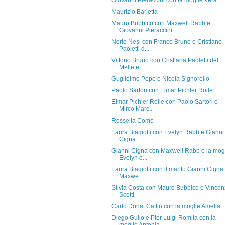
Giovanni Pieraccini con la moglie Vera
Maurizio Barletta
Mauro Bubbico con Maxwell Rabb e
Giovanni Pieraccini
Nerio Nesi con Franco Bruno e Cristiano
Paoletti d...
Vittorio Bruno con Cristiana Paoletti del
Melle e ...
Guglielmo Pepe e Nicola Signorello
Paolo Sartori con Elmar Pichler Rolle
Elmar Pichler Rolle con Paolo Sartori e
Mirco Marc...
Rossella Como
Laura Biagiotti con Evelyn Rabb e Gianni
Cigna
Gianni Cigna con Maxwell Rabb e la mog
Evelyn e...
Laura Biagiotti con il marito Gianni Cigna
Maxwe...
Silvia Costa con Mauro Bubbico e Vince
Scotti
Carlo Donat Cattin con la moglie Amelia
Diego Gullo e Pier Luigi Romita con la