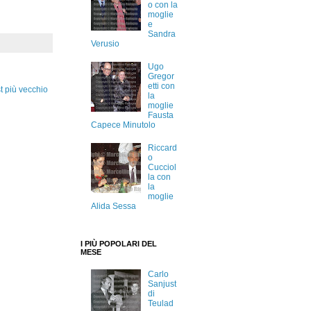
o con la
moglie
e
Sandra
Verusio
Ugo
Gregor
etti con
t più vecchio
la
moglie
Fausta
Capece Minutolo
Riccard
o
Cucciol
la con
la
moglie
Alida Sessa
I PIÙ POPOLARI DEL
MESE
Carlo
Sanjust
di
Teulad