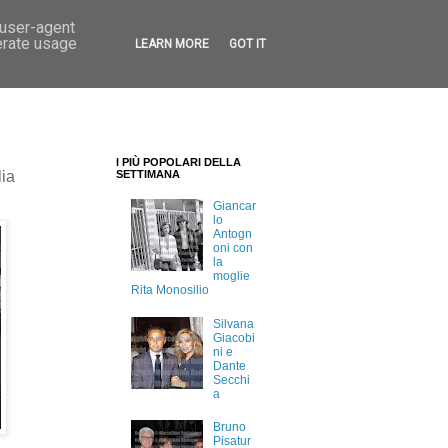
 user-agent
erate usage
LEARN MORE
GOT IT
I PIÙ POPOLARI DELLA
lia
SETTIMANA
Giancar
lo
Antogn
oni con
la
moglie
Rita Monosilio
Silvana
Giacobi
ni e
Dante
Secchi
a
Bruno
Pisatur