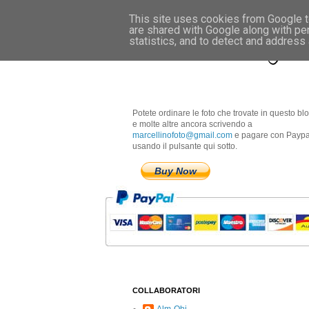
This site uses cookies from Google to
are shared with Google along with pe
Marcellino Radogna 
statistics, and to detect and address
Potete ordinare le foto che trovate in questo bl
e molte altre ancora scrivendo a
marcellinofoto@gmail.com
e pagare con Paypa
usando il pulsante qui sotto.
Buy Now
COLLABORATORI