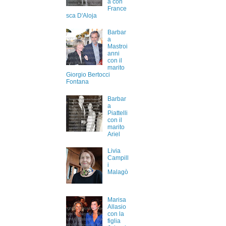
a con
France
sca D'Aloja
Barbar
a
Mastroi
anni
con il
marito
Giorgio Bertocci
Fontana
Barbar
a
Piattelli
con il
marito
Ariel
Livia
Campill
i
Malagò
Marisa
Allasio
con la
figlia