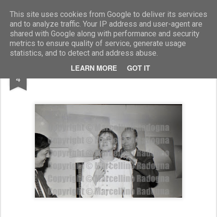
Marcellino Radogna - Fotonotizie per la stampa
This site uses cookies from Google to deliver its services
and to analyze traffic. Your IP address and user-agent are
shared with Google along with performance and security
metrics to ensure quality of service, generate usage
statistics, and to detect and address abuse.
JAN
LEARN MORE
GOT IT
Dalila Di Lazzaro
4