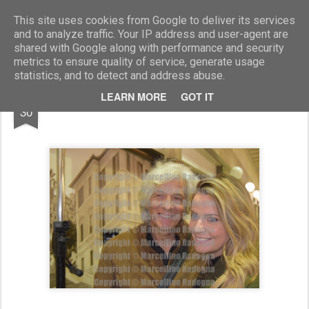
Marcellino Radogna - Fotonotizie per la stampa
This site uses cookies from Google to deliver its services
and to analyze traffic. Your IP address and user-agent are
shared with Google along with performance and security
metrics to ensure quality of service, generate usage
statistics, and to detect and address abuse.
NOV
LEARN MORE
GOT IT
Alessandra Viero con Pietro Orlandi
30