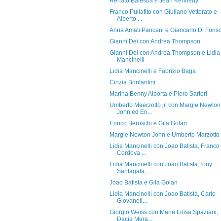
Renato Balestra e Jean Kennedy
Franco Puliafito con Giuliano Vettorato e
Alberto ...
Anna Amati Pancani e Giancarlo Di Fons
Gianni Dei con Andrea Thompson
Gianni Dei con Andrea Thompson e Lidia
Mancinelli
Lidia Mancinelli e Fabrizio Baga
Cinzia Bonfantini
Marina Benny Alborta e Piero Sartori
Umberto Maerzotto jr. con Margie Newton
John ed En...
Enrico Beruschi e Gila Golan
Margie Newton John e Umberto Marzotto j
Lidia Mancinelli con Joao Batista, Franco
Cordova ...
Lidia Mancinelli con Joao Batista,Tony
Santagata, ...
Joao Batista e Gila Golan
Lidia Mancinelli con Joao Batista, Carlo
Giovanell...
Giorgio Weiss con Maria Luisa Spaziani,
Dacia Mara...