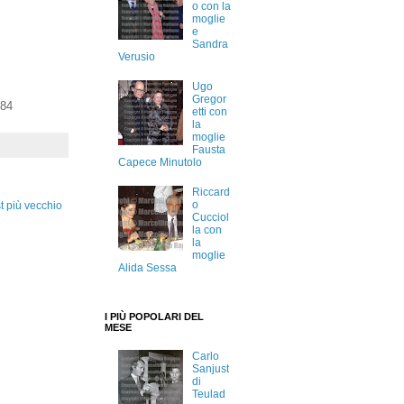
o con la
moglie
e
Sandra
Verusio
Ugo
Gregor
984
etti con
la
moglie
Fausta
Capece Minutolo
Riccard
o
t più vecchio
Cucciol
la con
la
moglie
Alida Sessa
I PIÙ POPOLARI DEL
MESE
Carlo
Sanjust
di
Teulad