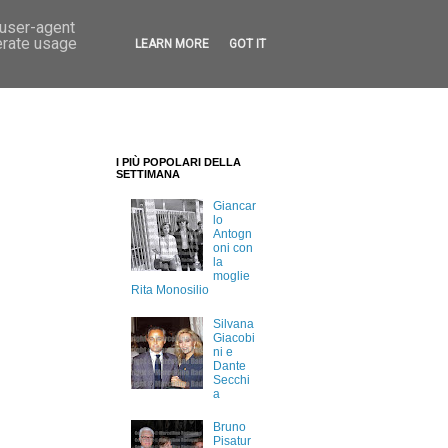
 user-agent
erate usage
LEARN MORE
GOT IT
I PIÙ POPOLARI DELLA
SETTIMANA
Giancar
lo
Antogn
oni con
la
moglie
Rita Monosilio
Silvana
Giacobi
ni e
Dante
Secchi
a
Bruno
Pisatur