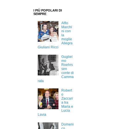
I PIÙ POPOLARI DI
SEMPRE
Alfio
Marchi
ni con
la
moglie
Allegra
Giuliani Ricci
Gugliel
mo
Roehrs
sen
conte di
Camma
rata
Robert
o
Zaccari
a tra
Maria e
Lucia
Lavia
Domeni
co