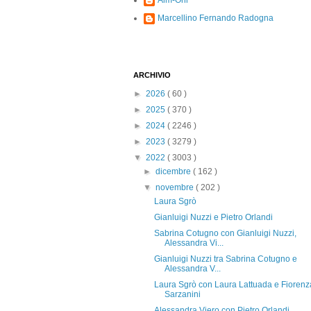
Alm-Ohi
Marcellino Fernando Radogna
ARCHIVIO
►
2026
( 60 )
►
2025
( 370 )
►
2024
( 2246 )
►
2023
( 3279 )
▼
2022
( 3003 )
►
dicembre
( 162 )
▼
novembre
( 202 )
Laura Sgrò
Gianluigi Nuzzi e Pietro Orlandi
Sabrina Cotugno con Gianluigi Nuzzi,
Alessandra Vi...
Gianluigi Nuzzi tra Sabrina Cotugno e
Alessandra V...
Laura Sgrò con Laura Lattuada e Fiorenz
Sarzanini
Alessandra Viero con Pietro Orlandi