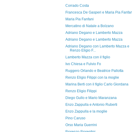
Corrado Costa
Francesca De Gasperi e Maria Pia Fanfan
Maria Pia Fanfani
Mercatino di Natale a Bolzano
Adriano Degano e Lamberto Mazza
Adriano Degano e Lamberto Mazza
Adriano Degano con Lamberto Mazza e
Renzo Eligio F...
Lamberto Mazza con il figlio
Ivo Chiesa e Fulvio Fo
Ruggero Orlando e Beatrice Pallotta
Renzo Eligio Filippi con la moglie
Marina Berti con il figlio Carlo Giordana
Renzo Eligio Filippi
Diego Gullo e Mario Maranzana
Enzo Zappulla e Antonio Ruberti
Enzo Zappulla e la moglie
Pino Caruso
Orso Maria Guerrini
Fiorenzo Fiorentini