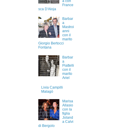
a con
France
sca D'Aloja
Barbar
a
Mastroi
anni
con il
marito
Giorgio Bertocci
Fontana
Barbar
a
Piattelli
con il
marito
Ariel
Livia Campilli
Malagò
Marisa
Allasio
con la
figlia
Joland
a Calvi
di Bergolo