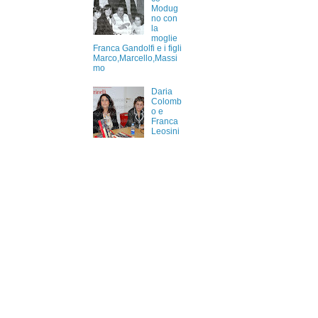
Modug
no con
la
moglie
Franca Gandolfi e i figli
Marco,Marcello,Massi
mo
Daria
Colomb
o e
Franca
Leosini