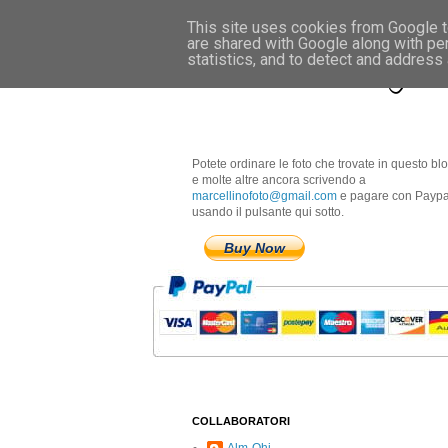
This site uses cookies from Google to
are shared with Google along with pe
Marcellino Radogna 
statistics, and to detect and address
Potete ordinare le foto che trovate in questo bl
e molte altre ancora scrivendo a
marcellinofoto@gmail.com
e pagare con Paypa
usando il pulsante qui sotto.
Buy Now
COLLABORATORI