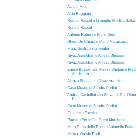
Achille Millo
Aldo Reggiani
Renato Rascel e la moglie Giuditta Saltar
Renato Rascel
Antonio Ruberti e Franz Sesti
Ghigo De Chiara e Mario Maranzana
Franz Sesti con la moglie
Niyaz Aradikhah e Alireza Shojaian
Niyaz Aradikhah e Alireza Shojaian
Enrico Bossan con Alireza Shojain e Niya
Aradikhah
Alireza Shojaian e Niyaz Aradikhah
Casa Museo di Sandro Pertini
Andrea Castellini con Giovanni Toti, Diom
Perti...
Casa Museo di Sandro Pertini
Elisabetta Favetta
"Sandro Pertini" di Pietro Marchese
Mara Donà delle Rose e Antonello Falqui
Milva e Oreste Radi