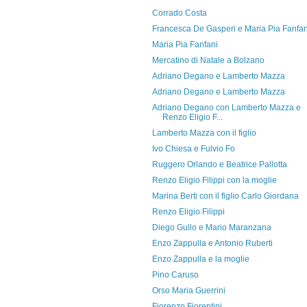
Corrado Costa
Francesca De Gasperi e Maria Pia Fanfan
Maria Pia Fanfani
Mercatino di Natale a Bolzano
Adriano Degano e Lamberto Mazza
Adriano Degano e Lamberto Mazza
Adriano Degano con Lamberto Mazza e
Renzo Eligio F...
Lamberto Mazza con il figlio
Ivo Chiesa e Fulvio Fo
Ruggero Orlando e Beatrice Pallotta
Renzo Eligio Filippi con la moglie
Marina Berti con il figlio Carlo Giordana
Renzo Eligio Filippi
Diego Gullo e Mario Maranzana
Enzo Zappulla e Antonio Ruberti
Enzo Zappulla e la moglie
Pino Caruso
Orso Maria Guerrini
Fiorenzo Fiorentini