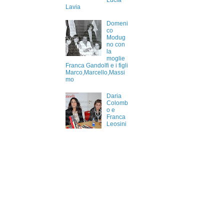
Lucia
Lavia
Domeni
co
Modug
no con
la
moglie
Franca Gandolfi e i figli
Marco,Marcello,Massi
mo
Daria
Colomb
o e
Franca
Leosini