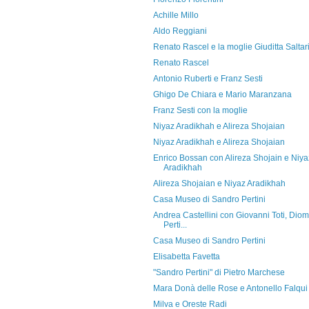
Achille Millo
Aldo Reggiani
Renato Rascel e la moglie Giuditta Saltar
Renato Rascel
Antonio Ruberti e Franz Sesti
Ghigo De Chiara e Mario Maranzana
Franz Sesti con la moglie
Niyaz Aradikhah e Alireza Shojaian
Niyaz Aradikhah e Alireza Shojaian
Enrico Bossan con Alireza Shojain e Niya
Aradikhah
Alireza Shojaian e Niyaz Aradikhah
Casa Museo di Sandro Pertini
Andrea Castellini con Giovanni Toti, Diom
Perti...
Casa Museo di Sandro Pertini
Elisabetta Favetta
"Sandro Pertini" di Pietro Marchese
Mara Donà delle Rose e Antonello Falqui
Milva e Oreste Radi