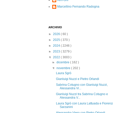
Alm-Ohi
Marcellino Fernando Radogna
ARCHIVIO
►
2026
( 60 )
►
2025
( 370 )
►
2024
( 2246 )
►
2023
( 3279 )
▼
2022
( 3003 )
►
dicembre
( 162 )
▼
novembre
( 202 )
Laura Sgrò
Gianluigi Nuzzi e Pietro Orlandi
Sabrina Cotugno con Gianluigi Nuzzi,
Alessandra Vi...
Gianluigi Nuzzi tra Sabrina Cotugno e
Alessandra V...
Laura Sgrò con Laura Lattuada e Fiorenz
Sarzanini
Alessandra Viero con Pietro Orlandi