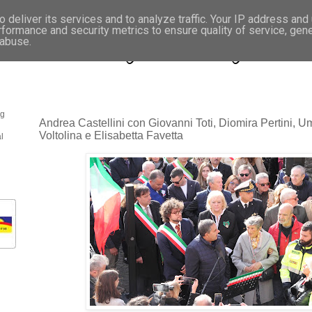
 deliver its services and to analyze traffic. Your IP address and
rformance and security metrics to ensure quality of service, gen
- Fotonotizie per la stampa
 abuse.
og
Andrea Castellini con Giovanni Toti, Diomira Pertini, U
Voltolina e Elisabetta Favetta
l