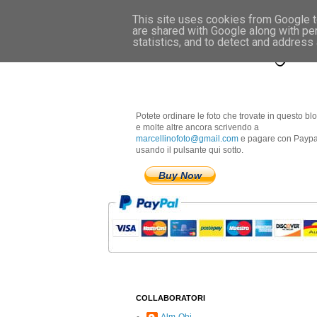
This site uses cookies from Google to
are shared with Google along with pe
Marcellino Radogna 
statistics, and to detect and address
Potete ordinare le foto che trovate in questo bl
e molte altre ancora scrivendo a
marcellinofoto@gmail.com
e pagare con Paypa
usando il pulsante qui sotto.
Buy Now
COLLABORATORI