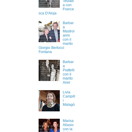
Teulad
a con
France
sca D'Aloja
Barbar
a
Mastroi
anni
con il
marito
Giorgio Bertocci
Fontana
Barbar
a
Piattelli
con il
marito
Ariel
Livia
Campill
i
Malagò
Marisa
Allasio
con la