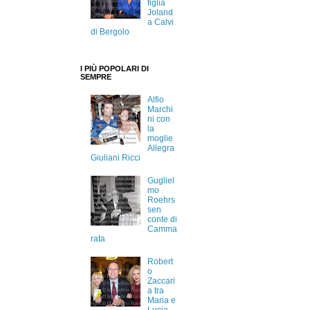
figlia
Joland
a Calvi
di Bergolo
I PIÙ POPOLARI DI
SEMPRE
Alfio
Marchi
ni con
la
moglie
Allegra
Giuliani Ricci
Gugliel
mo
Roehrs
sen
conte di
Camma
rata
Robert
o
Zaccari
a tra
Maria e