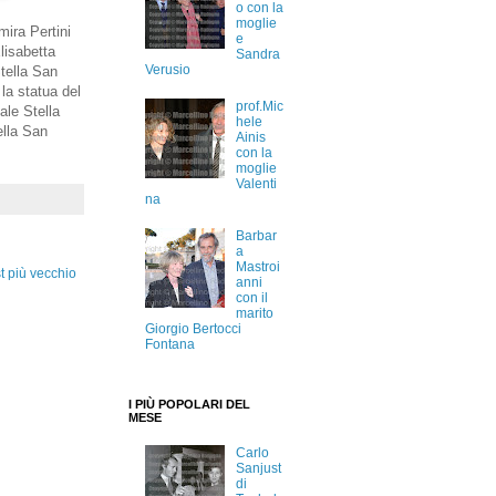
o con la
moglie
mira Pertini
e
lisabetta
Sandra
Verusio
Stella San
la statua del
prof.Mic
ale Stella
hele
ella San
Ainis
con la
moglie
Valenti
na
Barbar
a
Mastroi
t più vecchio
anni
con il
marito
Giorgio Bertocci
Fontana
I PIÙ POPOLARI DEL
MESE
Carlo
Sanjust
di