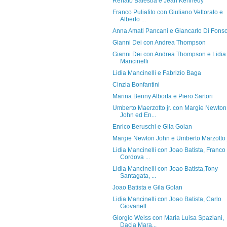
Renato Balestra e Jean Kennedy
Franco Puliafito con Giuliano Vettorato e
Alberto ...
Anna Amati Pancani e Giancarlo Di Fons
Gianni Dei con Andrea Thompson
Gianni Dei con Andrea Thompson e Lidia
Mancinelli
Lidia Mancinelli e Fabrizio Baga
Cinzia Bonfantini
Marina Benny Alborta e Piero Sartori
Umberto Maerzotto jr. con Margie Newton
John ed En...
Enrico Beruschi e Gila Golan
Margie Newton John e Umberto Marzotto j
Lidia Mancinelli con Joao Batista, Franco
Cordova ...
Lidia Mancinelli con Joao Batista,Tony
Santagata, ...
Joao Batista e Gila Golan
Lidia Mancinelli con Joao Batista, Carlo
Giovanell...
Giorgio Weiss con Maria Luisa Spaziani,
Dacia Mara...