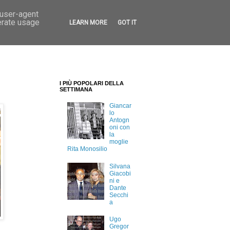
 user-agent
erate usage
LEARN MORE
GOT IT
I PIÙ POPOLARI DELLA
SETTIMANA
Giancar
lo
Antogn
oni con
la
moglie
Rita Monosilio
Silvana
Giacobi
ni e
Dante
Secchi
a
Ugo
Gregor