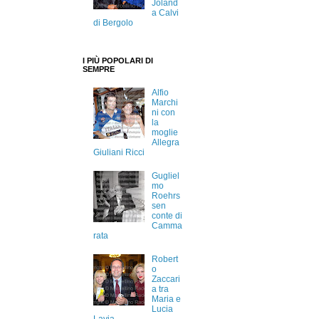
Joland
a Calvi
di Bergolo
I PIÙ POPOLARI DI
SEMPRE
Alfio
Marchi
ni con
la
moglie
Allegra
Giuliani Ricci
Gugliel
mo
Roehrs
sen
conte di
Camma
rata
Robert
o
Zaccari
a tra
Maria e
Lucia