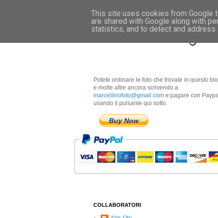
This site uses cookies from Google to
are shared with Google along with pe
Marcellino Radogna 
statistics, and to detect and address
Potete ordinare le foto che trovate in questo bl
e molte altre ancora scrivendo a
marcellinofoto@gmail.com
e pagare con Paypa
usando il pulsante qui sotto.
Buy Now
COLLABORATORI