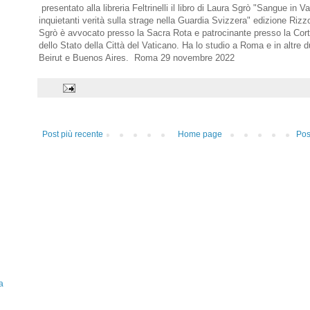
presentato alla libreria Feltrinelli il libro di Laura Sgrò "Sangue in V
inquietanti verità sulla strage nella Guardia Svizzera" edizione Rizzo
Sgrò è avvocato presso la Sacra Rota e patrocinante presso la Cort
dello Stato della Città del Vaticano. Ha lo studio a Roma e in altre d
Beirut e Buenos Aires. Roma 29 novembre 2022
Post più recente
Home page
Pos
a