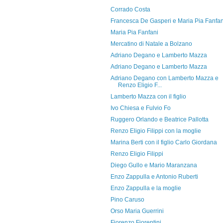
Corrado Costa
Francesca De Gasperi e Maria Pia Fanfan
Maria Pia Fanfani
Mercatino di Natale a Bolzano
Adriano Degano e Lamberto Mazza
Adriano Degano e Lamberto Mazza
Adriano Degano con Lamberto Mazza e
Renzo Eligio F...
Lamberto Mazza con il figlio
Ivo Chiesa e Fulvio Fo
Ruggero Orlando e Beatrice Pallotta
Renzo Eligio Filippi con la moglie
Marina Berti con il figlio Carlo Giordana
Renzo Eligio Filippi
Diego Gullo e Mario Maranzana
Enzo Zappulla e Antonio Ruberti
Enzo Zappulla e la moglie
Pino Caruso
Orso Maria Guerrini
Fiorenzo Fiorentini