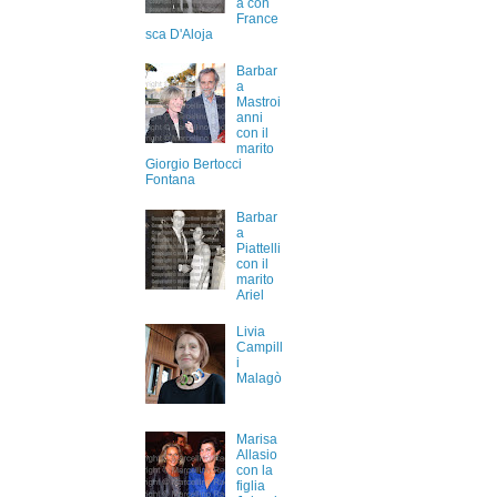
a con
France
sca D'Aloja
Barbar
a
Mastroi
anni
con il
marito
Giorgio Bertocci
Fontana
Barbar
a
Piattelli
con il
marito
Ariel
Livia
Campill
i
Malagò
Marisa
Allasio
con la
figlia