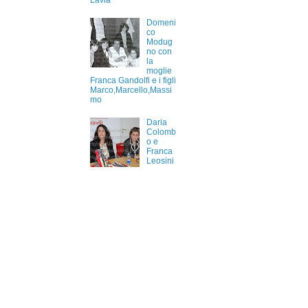
Lavia
Domeni
co
Modug
no con
la
moglie
Franca Gandolfi e i figli
Marco,Marcello,Massi
mo
Daria
Colomb
o e
Franca
Leosini