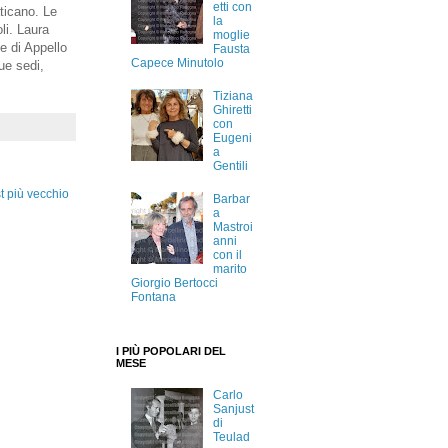
etti con
aticano. Le
la
li. Laura
moglie
e di Appello
Fausta
Capece Minutolo
ue sedi,
Tiziana
Ghiretti
con
Eugeni
a
Gentili
t più vecchio
Barbar
a
Mastroi
anni
con il
marito
Giorgio Bertocci
Fontana
I PIÙ POPOLARI DEL
MESE
Carlo
Sanjust
di
Teulad