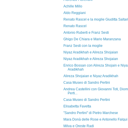
Achille Millo
Aldo Reggiani
Renato Rascel e la moglie Giuditta Saltar
Renato Rascel
Antonio Ruberti e Franz Sesti
Ghigo De Chiara e Mario Maranzana
Franz Sesti con la moglie
Niyaz Aradikhah e Alireza Shojaian
Niyaz Aradikhah e Alireza Shojaian
Enrico Bossan con Alireza Shojain e Niya
Aradikhah
Alireza Shojaian e Niyaz Aradikhah
Casa Museo di Sandro Pertini
Andrea Castellini con Giovanni Toti, Diom
Perti...
Casa Museo di Sandro Pertini
Elisabetta Favetta
"Sandro Pertini" di Pietro Marchese
Mara Donà delle Rose e Antonello Falqui
Milva e Oreste Radi