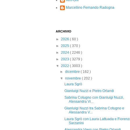
Alm-Ohi
Marcellino Fernando Radogna
ARCHIVIO
►
2026
( 60 )
►
2025
( 370 )
►
2024
( 2246 )
►
2023
( 3279 )
▼
2022
( 3003 )
►
dicembre
( 162 )
▼
novembre
( 202 )
Laura Sgrò
Gianluigi Nuzzi e Pietro Orlandi
Sabrina Cotugno con Gianluigi Nuzzi,
Alessandra Vi...
Gianluigi Nuzzi tra Sabrina Cotugno e
Alessandra V...
Laura Sgrò con Laura Lattuada e Fiorenz
Sarzanini
Alessandra Viero con Pietro Orlandi