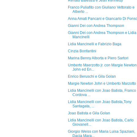
Renato Balestra e Jean Kennedy
Franco Puliafito con Giuliano Vettorato e
Alberto ...
Anna Amati Pancani e Giancarlo Di Fons
Gianni Dei con Andrea Thompson
Gianni Dei con Andrea Thompson e Lidia
Mancinelli
Lidia Mancinelli e Fabrizio Baga
Cinzia Bonfantini
Marina Benny Alborta e Piero Sartori
Umberto Maerzotto jr. con Margie Newton
John ed En...
Enrico Beruschi e Gila Golan
Margie Newton John e Umberto Marzotto j
Lidia Mancinelli con Joao Batista, Franco
Cordova ...
Lidia Mancinelli con Joao Batista,Tony
Santagata, ...
Joao Batista e Gila Golan
Lidia Mancinelli con Joao Batista, Carlo
Giovanell...
Giorgio Weiss con Maria Luisa Spaziani,
Dacia Mara...