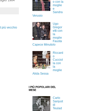
uglio 1984
o con la
moglie
e
Sandra
Verusio
Ugo
Gregor
t più vecchio
etti con
la
moglie
Fausta
Capece Minutolo
Riccard
o
Cucciol
la con
la
moglie
Alida Sessa
I PIÙ POPOLARI DEL
MESE
Carlo
Sanjust
di
Teulad