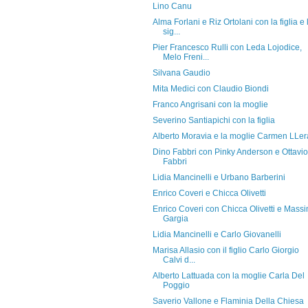
Lino Canu
Alma Forlani e Riz Ortolani con la figlia e 
sig...
Pier Francesco Rulli con Leda Lojodice,
Melo Freni...
Silvana Gaudio
Mita Medici con Claudio Biondi
Franco Angrisani con la moglie
Severino Santiapichi con la figlia
Alberto Moravia e la moglie Carmen LLer
Dino Fabbri con Pinky Anderson e Ottavio
Fabbri
Lidia Mancinelli e Urbano Barberini
Enrico Coveri e Chicca Olivetti
Enrico Coveri con Chicca Olivetti e Mass
Gargia
Lidia Mancinelli e Carlo Giovanelli
Marisa Allasio con il figlio Carlo Giorgio
Calvi d...
Alberto Lattuada con la moglie Carla Del
Poggio
Saverio Vallone e Flaminia Della Chiesa