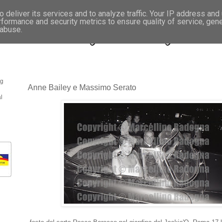
 deliver its services and to analyze traffic. Your IP address and
rformance and security metrics to ensure quality of service, gen
- Fotonotizie per la stampa
 abuse.
og
Anne Bailey e Massimo Serato
l