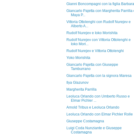
Gianni Boncompagni con la figlia Barbar
Giancarlo Pajetta con Margherita Parrilla 
Maya P...
Vittoria Ottolenghi con Rudolf Nurejev e
Alberto A...
Rudolf Nurejev e Ioko Morishita
Rudolf Nurejev con Vittoria Ottolenghi e
Ioko Mori...
Rudolf Nurejev e Vittoria Ottolenghi
Yoko Morishita
Giancarlo Pajetta con Giuseppe
Tamburrano
Giancarlo Pajetta con la signora Maresa
Ilya Glazunov
Margherita Parrilla
Leoluca Orlando con Umberto Russo e
Elmar Pichler ...
Arnold Tribus e Leoluca Orlando
Leoluca Orlando con Elmar Pichler Rolle
Giuseppe Costamagna
Luigi Coda Nunziante e Giuseppe
Costamagna