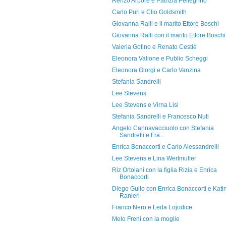
Renzo Arbore e Patrizia Pellegrino
Carlo Puri e Clio Goldsmith
Giovanna Ralli e il marito Ettore Boschi
Giovanna Ralli con il marito Ettore Boschi
Valeria Golino e Renato Cestiè
Eleonora Vallone e Publio Scheggi
Eleonora Giorgi e Carlo Vanzina
Stefania Sandrelli
Lee Stevens
Lee Stevens e Virna Lisi
Stefania Sandrelli e Francesco Nuti
Angelo Cannavacciuolo con Stefania
Sandrelli e Fra...
Enrica Bonaccorti e Carlo Alessandrelli
Lee Stevens e Lina Wertmuller
Riz Ortolani con la figlia Rizia e Enrica
Bonaccorti
Diego Gullo con Enrica Bonaccorti e Kati
Ranieri
Franco Nero e Leda Lojodice
Melo Freni con la moglie