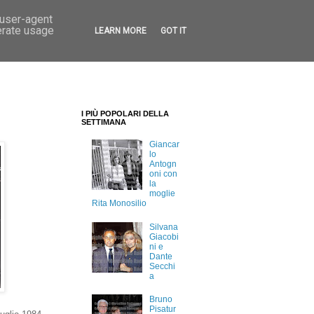
 user-agent
erate usage
LEARN MORE
GOT IT
I PIÙ POPOLARI DELLA
SETTIMANA
Giancar
lo
Antogn
oni con
la
moglie
Rita Monosilio
Silvana
Giacobi
ni e
Dante
Secchi
a
Bruno
Pisatur