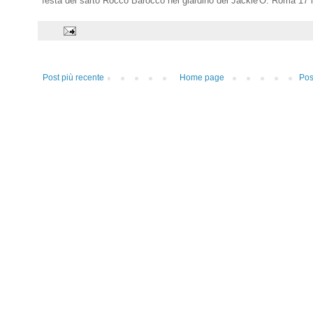
festa del sarto Rocco Barocco nel giardino del Jackie'O. Roma 17 l
Post più recente
Home page
Pos