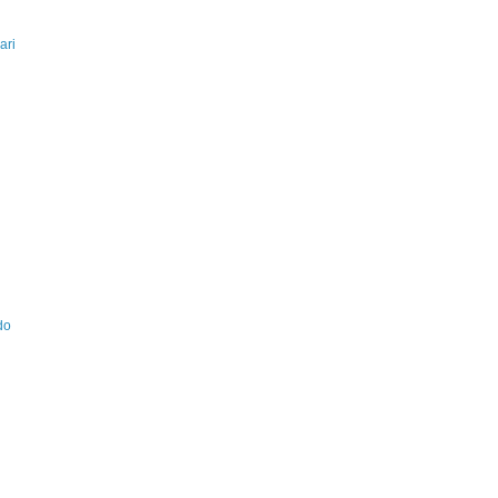
ari
do