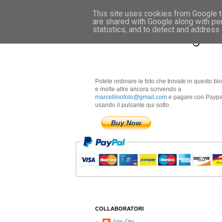
This site uses cookies from Google to
are shared with Google along with pe
Marcellino Radogna 
statistics, and to detect and address
Potete ordinare le foto che trovate in questo bl
e molte altre ancora scrivendo a
marcellinofoto@gmail.com
e pagare con Paypa
usando il pulsante qui sotto.
Buy Now
COLLABORATORI