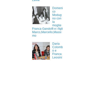
Lavia
Domeni
co
Modug
no con
la
moglie
Franca Gandolfi e i figli
Marco,Marcello,Massi
mo
Daria
Colomb
o e
Franca
Leosini