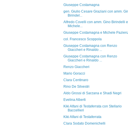
Giuseppe Costamagna
gen. Giulio Cesare Graziani con amm. Gi
Birindel...
Alfredo Covelli con amm. Gino Birindelli e
Michele...
Giuseppe Costamagna e Michele Pazien
col. Francesco Scoppola
Giuseppe Costamagna con Renzo
Giaccheri e Rinaldo ...
Giuseppe Costamagna con Renzo
Giaccheri e Rinaldo ...
Renzo Giaccheri
Mario Goracci
Clara Centinaro
Rino De Silvestri
Aldo Grossi di Sarzana e Shadi Negri
Evelina Alberti
Kiki Alfani di Testaferrata con Stellario
Baccellieri
Kiki Alfani di Testaferrata
Clara Sodato Domenichelli