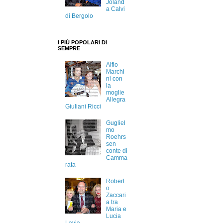
Joland
a Calvi
di Bergolo
I PIÙ POPOLARI DI
SEMPRE
Alfio
Marchi
ni con
la
moglie
Allegra
Giuliani Ricci
Gugliel
mo
Roehrs
sen
conte di
Camma
rata
Robert
o
Zaccari
a tra
Maria e
Lucia