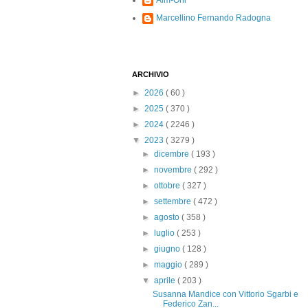
Alm-Ohi
Marcellino Fernando Radogna
ARCHIVIO
►
2026
( 60 )
►
2025
( 370 )
►
2024
( 2246 )
▼
2023
( 3279 )
►
dicembre
( 193 )
►
novembre
( 292 )
►
ottobre
( 327 )
►
settembre
( 472 )
►
agosto
( 358 )
►
luglio
( 253 )
►
giugno
( 128 )
►
maggio
( 289 )
▼
aprile
( 203 )
Susanna Mandice con Vittorio Sgarbi e
Federico Zan...