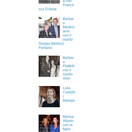
a con
France
sca D'Aloja
Barbar
a
Mastroi
anni
con il
marito
Giorgio Bertocci
Fontana
Barbar
a
Piattelli
con il
marito
Ariel
Livia
Campill
i
Malagò
Marisa
Allasio
con la
figlia