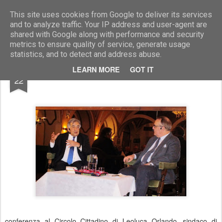
Marcellino Radogna - Fotonotizie per la stampa
This site uses cookies from Google to deliver its services
and to analyze traffic. Your IP address and user-agent are
shared with Google along with performance and security
metrics to ensure quality of service, generate usage
statistics, and to detect and address abuse.
APR
LEARN MORE
GOT IT
Leoluca Orlando con Elmar Pichler Rolle
22
conferenza al Circolo Cittadino di Leoluca Orlando, sindaco di