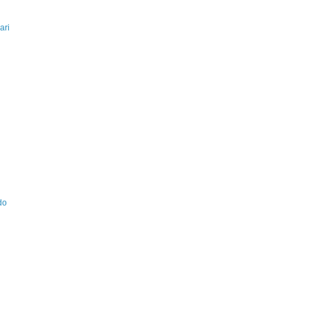
ari
do