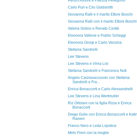
Renzo Arbore e Patrizia Pellegrino
Carlo Puri e Clio Goldsmith
Giovanna Ralli e il marito Ettore Boschi
Giovanna Ralli con il marito Ettore Boschi
Valeria Golino e Renato Cestiè
Eleonora Vallone e Publio Scheggi
Eleonora Giorgi e Carlo Vanzina
Stefania Sandrelli
Lee Stevens
Lee Stevens e Virna Lisi
Stefania Sandrelli e Francesco Nuti
Angelo Cannavacciuolo con Stefania
Sandrelli e Fra...
Enrica Bonaccorti e Carlo Alessandrelli
Lee Stevens e Lina Wertmuller
Riz Ortolani con la figlia Rizia e Enrica
Bonaccorti
Diego Gullo con Enrica Bonaccorti e Kati
Ranieri
Franco Nero e Leda Lojodice
Melo Freni con la moglie