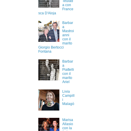
Teulad
a con
France
sca D'Aloja
Barbar
a
Mastroi
anni
con il
marito
Giorgio Bertocci
Fontana
Barbar
a
Piattelli
con il
marito
Ariel
Livia
Campill
i
Malagò
Marisa
Allasio
con la