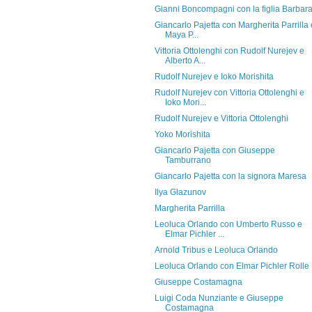
Gianni Boncompagni con la figlia Barbar
Giancarlo Pajetta con Margherita Parrilla 
Maya P...
Vittoria Ottolenghi con Rudolf Nurejev e
Alberto A...
Rudolf Nurejev e Ioko Morishita
Rudolf Nurejev con Vittoria Ottolenghi e
Ioko Mori...
Rudolf Nurejev e Vittoria Ottolenghi
Yoko Morishita
Giancarlo Pajetta con Giuseppe
Tamburrano
Giancarlo Pajetta con la signora Maresa
Ilya Glazunov
Margherita Parrilla
Leoluca Orlando con Umberto Russo e
Elmar Pichler ...
Arnold Tribus e Leoluca Orlando
Leoluca Orlando con Elmar Pichler Rolle
Giuseppe Costamagna
Luigi Coda Nunziante e Giuseppe
Costamagna