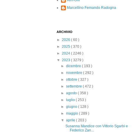
Alm-Ohi
Marcellino Fernando Radogna
ARCHIVIO
►
2026
( 60 )
►
2025
( 370 )
►
2024
( 2246 )
▼
2023
( 3279 )
►
dicembre
( 193 )
►
novembre
( 292 )
►
ottobre
( 327 )
►
settembre
( 472 )
►
agosto
( 358 )
►
luglio
( 253 )
►
giugno
( 128 )
►
maggio
( 289 )
▼
aprile
( 203 )
Susanna Mandice con Vittorio Sgarbi e
Federico Zan...