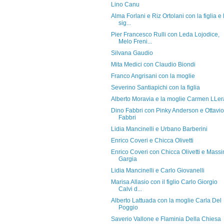
Lino Canu
Alma Forlani e Riz Ortolani con la figlia e 
sig...
Pier Francesco Rulli con Leda Lojodice,
Melo Freni...
Silvana Gaudio
Mita Medici con Claudio Biondi
Franco Angrisani con la moglie
Severino Santiapichi con la figlia
Alberto Moravia e la moglie Carmen LLer
Dino Fabbri con Pinky Anderson e Ottavio
Fabbri
Lidia Mancinelli e Urbano Barberini
Enrico Coveri e Chicca Olivetti
Enrico Coveri con Chicca Olivetti e Mass
Gargia
Lidia Mancinelli e Carlo Giovanelli
Marisa Allasio con il figlio Carlo Giorgio
Calvi d...
Alberto Lattuada con la moglie Carla Del
Poggio
Saverio Vallone e Flaminia Della Chiesa