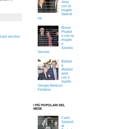
Ainis
con la
moglie
Valenti
na
Bruno
Pisatur
o con la
t più vecchio
moglie
e
Sandra
Verusio
Barbar
a
Mastroi
anni
con il
marito
Giorgio Bertocci
Fontana
I PIÙ POPOLARI DEL
MESE
Carlo
Sanjust
di