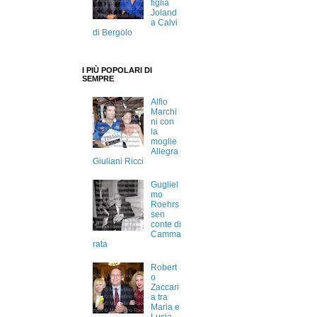
figlia
Joland
a Calvi
di Bergolo
I PIÙ POPOLARI DI
SEMPRE
Alfio
Marchi
ni con
la
moglie
Allegra
Giuliani Ricci
Gugliel
mo
Roehrs
sen
conte di
Camma
rata
Robert
o
Zaccari
a tra
Maria e