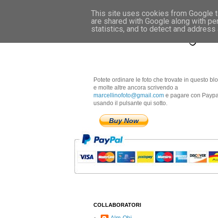
This site uses cookies from Google to
are shared with Google along with pe
Marcellino Radogna 
statistics, and to detect and address
Potete ordinare le foto che trovate in questo bl
e molte altre ancora scrivendo a
marcellinofoto@gmail.com
e pagare con Paypa
usando il pulsante qui sotto.
Buy Now
COLLABORATORI