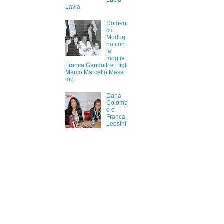
Lucia
Lavia
Domeni
co
Modug
no con
la
moglie
Franca Gandolfi e i figli
Marco,Marcello,Massi
mo
Daria
Colomb
o e
Franca
Leosini