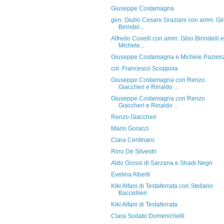
Giuseppe Costamagna
gen. Giulio Cesare Graziani con amm. Gi
Birindel...
Alfredo Covelli con amm. Gino Birindelli e
Michele...
Giuseppe Costamagna e Michele Pazien
col. Francesco Scoppola
Giuseppe Costamagna con Renzo
Giaccheri e Rinaldo ...
Giuseppe Costamagna con Renzo
Giaccheri e Rinaldo ...
Renzo Giaccheri
Mario Goracci
Clara Centinaro
Rino De Silvestri
Aldo Grossi di Sarzana e Shadi Negri
Evelina Alberti
Kiki Alfani di Testaferrata con Stellario
Baccellieri
Kiki Alfani di Testaferrata
Clara Sodato Domenichelli