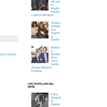
etti con
la
moglie
Fausta
Capece Minutolo
Tiziana
Ghiretti
con
Eugeni
a
Gentili
Barbar
a
Mastroi
t più vecchio
anni
con il
marito
Giorgio Bertocci
Fontana
I PIÙ POPOLARI DEL
MESE
Carlo
Sanjust
di
Teulad