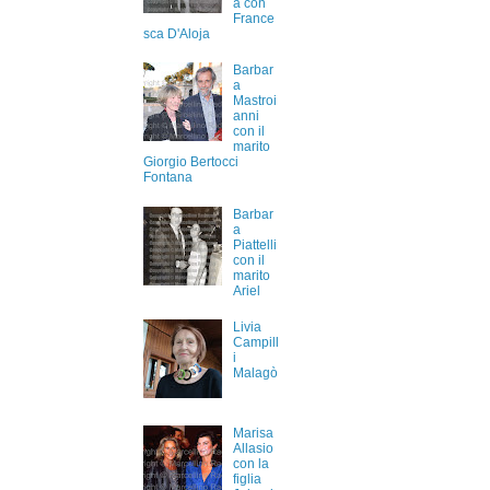
a con
France
sca D'Aloja
Barbar
a
Mastroi
anni
con il
marito
Giorgio Bertocci
Fontana
Barbar
a
Piattelli
con il
marito
Ariel
Livia
Campill
i
Malagò
Marisa
Allasio
con la
figlia