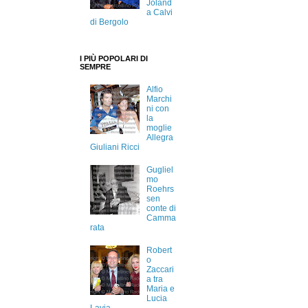
Joland
a Calvi
di Bergolo
I PIÙ POPOLARI DI
SEMPRE
Alfio
Marchi
ni con
la
moglie
Allegra
Giuliani Ricci
Gugliel
mo
Roehrs
sen
conte di
Camma
rata
Robert
o
Zaccari
a tra
Maria e
Lucia