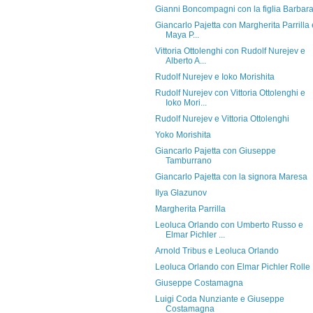
Gianni Boncompagni con la figlia Barbar
Giancarlo Pajetta con Margherita Parrilla 
Maya P...
Vittoria Ottolenghi con Rudolf Nurejev e
Alberto A...
Rudolf Nurejev e Ioko Morishita
Rudolf Nurejev con Vittoria Ottolenghi e
Ioko Mori...
Rudolf Nurejev e Vittoria Ottolenghi
Yoko Morishita
Giancarlo Pajetta con Giuseppe
Tamburrano
Giancarlo Pajetta con la signora Maresa
Ilya Glazunov
Margherita Parrilla
Leoluca Orlando con Umberto Russo e
Elmar Pichler ...
Arnold Tribus e Leoluca Orlando
Leoluca Orlando con Elmar Pichler Rolle
Giuseppe Costamagna
Luigi Coda Nunziante e Giuseppe
Costamagna