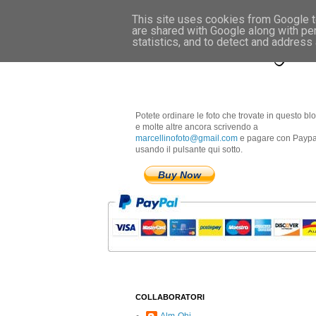
This site uses cookies from Google to
are shared with Google along with pe
Marcellino Radogna 
statistics, and to detect and address
Potete ordinare le foto che trovate in questo bl
e molte altre ancora scrivendo a
marcellinofoto@gmail.com
e pagare con Paypa
usando il pulsante qui sotto.
Buy Now
COLLABORATORI