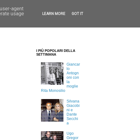
 user-agent
erate usage
LEARN MORE
GOT IT
I PIÙ POPOLARI DELLA
SETTIMANA
Giancar
lo
Antogn
oni con
la
moglie
Rita Monosilio
Silvana
Giacobi
ni e
Dante
Secchi
a
Ugo
Gregor