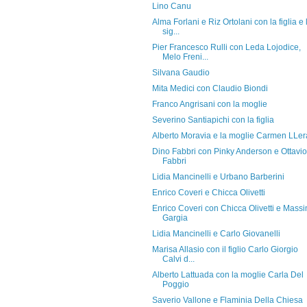
Lino Canu
Alma Forlani e Riz Ortolani con la figlia e 
sig...
Pier Francesco Rulli con Leda Lojodice,
Melo Freni...
Silvana Gaudio
Mita Medici con Claudio Biondi
Franco Angrisani con la moglie
Severino Santiapichi con la figlia
Alberto Moravia e la moglie Carmen LLer
Dino Fabbri con Pinky Anderson e Ottavio
Fabbri
Lidia Mancinelli e Urbano Barberini
Enrico Coveri e Chicca Olivetti
Enrico Coveri con Chicca Olivetti e Mass
Gargia
Lidia Mancinelli e Carlo Giovanelli
Marisa Allasio con il figlio Carlo Giorgio
Calvi d...
Alberto Lattuada con la moglie Carla Del
Poggio
Saverio Vallone e Flaminia Della Chiesa