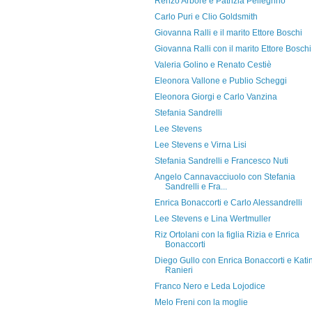
Renzo Arbore e Patrizia Pellegrino
Carlo Puri e Clio Goldsmith
Giovanna Ralli e il marito Ettore Boschi
Giovanna Ralli con il marito Ettore Boschi
Valeria Golino e Renato Cestiè
Eleonora Vallone e Publio Scheggi
Eleonora Giorgi e Carlo Vanzina
Stefania Sandrelli
Lee Stevens
Lee Stevens e Virna Lisi
Stefania Sandrelli e Francesco Nuti
Angelo Cannavacciuolo con Stefania
Sandrelli e Fra...
Enrica Bonaccorti e Carlo Alessandrelli
Lee Stevens e Lina Wertmuller
Riz Ortolani con la figlia Rizia e Enrica
Bonaccorti
Diego Gullo con Enrica Bonaccorti e Kati
Ranieri
Franco Nero e Leda Lojodice
Melo Freni con la moglie