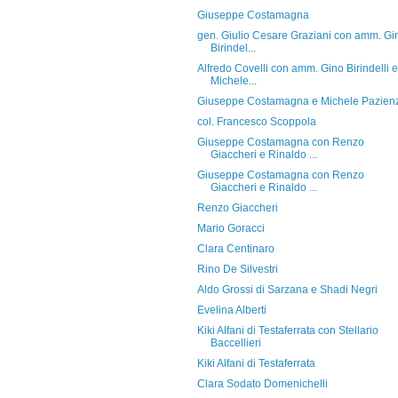
Giuseppe Costamagna
gen. Giulio Cesare Graziani con amm. Gi
Birindel...
Alfredo Covelli con amm. Gino Birindelli e
Michele...
Giuseppe Costamagna e Michele Pazien
col. Francesco Scoppola
Giuseppe Costamagna con Renzo
Giaccheri e Rinaldo ...
Giuseppe Costamagna con Renzo
Giaccheri e Rinaldo ...
Renzo Giaccheri
Mario Goracci
Clara Centinaro
Rino De Silvestri
Aldo Grossi di Sarzana e Shadi Negri
Evelina Alberti
Kiki Alfani di Testaferrata con Stellario
Baccellieri
Kiki Alfani di Testaferrata
Clara Sodato Domenichelli