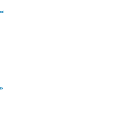
ari
do