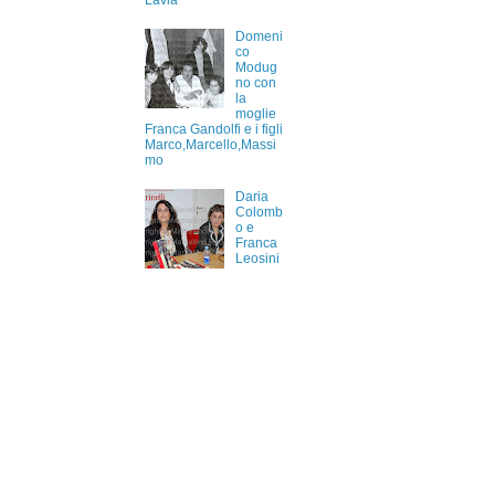
Lavia
Domeni
co
Modug
no con
la
moglie
Franca Gandolfi e i figli
Marco,Marcello,Massi
mo
Daria
Colomb
o e
Franca
Leosini