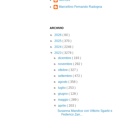
Alm-Ohi
Marcellino Fernando Radogna
ARCHIVIO
►
2026
( 60 )
►
2025
( 370 )
►
2024
( 2246 )
▼
2023
( 3279 )
►
dicembre
( 193 )
►
novembre
( 292 )
►
ottobre
( 327 )
►
settembre
( 472 )
►
agosto
( 358 )
►
luglio
( 253 )
►
giugno
( 128 )
►
maggio
( 289 )
▼
aprile
( 203 )
Susanna Mandice con Vittorio Sgarbi e
Federico Zan...