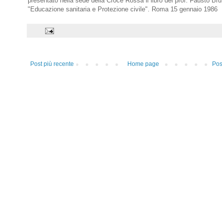
presentato nella sede della Croce Rossa il libro del prof. Fausto Bru
"Educazione sanitaria e Protezione civile". Roma 15 gennaio 1986
Post più recente
Home page
Pos