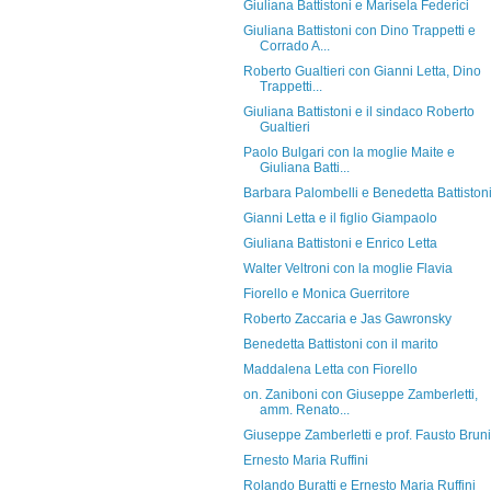
Giuliana Battistoni e Marisela Federici
Giuliana Battistoni con Dino Trappetti e
Corrado A...
Roberto Gualtieri con Gianni Letta, Dino
Trappetti...
Giuliana Battistoni e il sindaco Roberto
Gualtieri
Paolo Bulgari con la moglie Maite e
Giuliana Batti...
Barbara Palombelli e Benedetta Battiston
Gianni Letta e il figlio Giampaolo
Giuliana Battistoni e Enrico Letta
Walter Veltroni con la moglie Flavia
Fiorello e Monica Guerritore
Roberto Zaccaria e Jas Gawronsky
Benedetta Battistoni con il marito
Maddalena Letta con Fiorello
on. Zaniboni con Giuseppe Zamberletti,
amm. Renato...
Giuseppe Zamberletti e prof. Fausto Bruni
Ernesto Maria Ruffini
Rolando Buratti e Ernesto Maria Ruffini