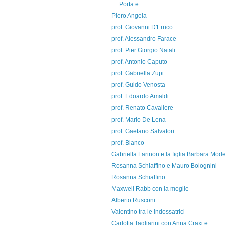
Porta e ...
Piero Angela
prof. Giovanni D'Errico
prof. Alessandro Farace
prof. Pier Giorgio Natali
prof. Antonio Caputo
prof. Gabriella Zupi
prof. Guido Venosta
prof. Edoardo Amaldi
prof. Renato Cavaliere
prof. Mario De Lena
prof. Gaetano Salvatori
prof. Bianco
Gabriella Farinon e la figlia Barbara Mode
Rosanna Schiaffino e Mauro Bolognini
Rosanna Schiaffino
Maxwell Rabb con la moglie
Alberto Rusconi
Valentino tra le indossatrici
Carlotta Tagliarini con Anna Craxi e