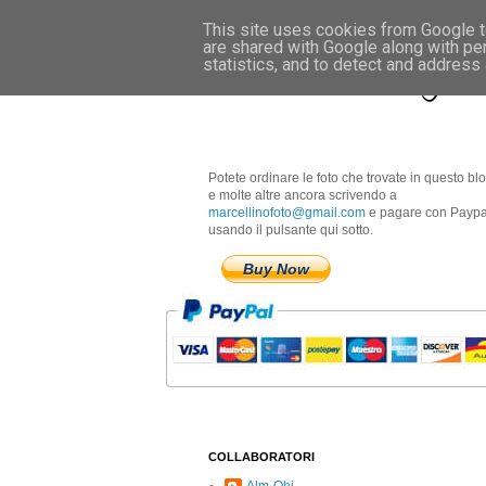
This site uses cookies from Google to
are shared with Google along with pe
Marcellino Radogna 
statistics, and to detect and address
Potete ordinare le foto che trovate in questo bl
e molte altre ancora scrivendo a
marcellinofoto@gmail.com
e pagare con Paypa
usando il pulsante qui sotto.
Buy Now
COLLABORATORI