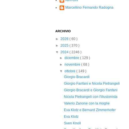
Alm-Ohi
Marcellino Fernando Radogna
ARCHIVIO
►
2026
( 60 )
►
2025
( 370 )
▼
2024
( 2246 )
►
dicembre
( 129 )
►
novembre
( 68 )
▼
ottobre
( 149 )
Giorgio Bracardi
Giorgio Fanfani e Nicola Pietrangeli
Giorgio Bracardi e Giorgio Fanfani
Nicola Pietrangeli con l'illusionista
Valerio Zanone con la moglie
Eva Klotz e Bernard Zimmerhofer
Eva Klotz
Sven Knoll