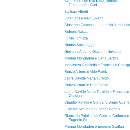
Sven Knoll con Eva Klotz, Bernard
Zimmerhofer, Gud...
Barbara Alberti
Lina Sotis e Alain Elkann
Giuseppe Galasso e Leonardo Mondador
Roberto Vacca
Fulvio Tomizza
Nantas Salvalaggio
Giovanni Artieri e Giovanni Nuvoletti
Mimma Mondadori e Carlo Sartori
Innocenzo Cipolletta e Francesco Cossig
Renzo Arbore e Aldo Fabrizi
padre Davide Maria Turoldo
Renzo Arbore e Dino Basile
padre Davide Maria Turoldo e Francesco
Cossiga
Claudio Rinaldi e Giordano Bruno Guerri
Eugenio Scalfari e Susanna Agnelli
Giancarlo Pajetta con Camilla Cederna e
Eugenio Sc...
Mimma Mondadori e Eugenio Scalfari