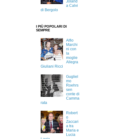
Joland
a Calvi
di Bergolo
I PIÙ POPOLARI DI
SEMPRE
Alfio
Marchi
ni con
la
moglie
Allegra
Giuliani Ricci
Gugliel
mo
Roehrs
sen
conte di
Camma
rata
Robert
o
Zaccari
a tra
Maria e
Lucia