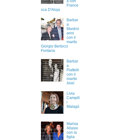
a con
France
sca D'Aloja
Barbar
a
Mastroi
anni
con il
marito
Giorgio Bertocci
Fontana
Barbar
a
Piattelli
con il
marito
Ariel
Livia
Campill
i
Malagò
Marisa
Allasio
con la
figlia