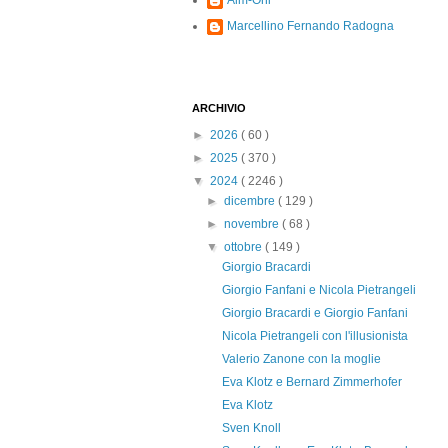
Alm-Ohi
Marcellino Fernando Radogna
ARCHIVIO
►
2026
( 60 )
►
2025
( 370 )
▼
2024
( 2246 )
►
dicembre
( 129 )
►
novembre
( 68 )
▼
ottobre
( 149 )
Giorgio Bracardi
Giorgio Fanfani e Nicola Pietrangeli
Giorgio Bracardi e Giorgio Fanfani
Nicola Pietrangeli con l'illusionista
Valerio Zanone con la moglie
Eva Klotz e Bernard Zimmerhofer
Eva Klotz
Sven Knoll