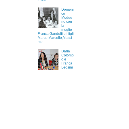
Lavia
Domeni
co
Modug
no con
la
moglie
Franca Gandolfi e i figli
Marco,Marcello,Massi
mo
Daria
Colomb
o e
Franca
Leosini