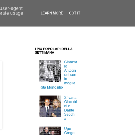
 user-agent
erate usage
LEARN MORE
GOT IT
I PIÙ POPOLARI DELLA
SETTIMANA
Giancar
lo
Antogn
oni con
la
moglie
Rita Monosilio
Silvana
Giacobi
ni e
Dante
Secchi
a
Ugo
Gregor