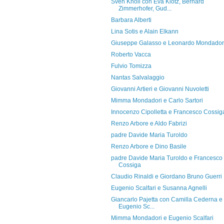
Sven Knoll con Eva Klotz, Bernard
Zimmerhofer, Gud...
Barbara Alberti
Lina Sotis e Alain Elkann
Giuseppe Galasso e Leonardo Mondador
Roberto Vacca
Fulvio Tomizza
Nantas Salvalaggio
Giovanni Artieri e Giovanni Nuvoletti
Mimma Mondadori e Carlo Sartori
Innocenzo Cipolletta e Francesco Cossig
Renzo Arbore e Aldo Fabrizi
padre Davide Maria Turoldo
Renzo Arbore e Dino Basile
padre Davide Maria Turoldo e Francesco
Cossiga
Claudio Rinaldi e Giordano Bruno Guerri
Eugenio Scalfari e Susanna Agnelli
Giancarlo Pajetta con Camilla Cederna e
Eugenio Sc...
Mimma Mondadori e Eugenio Scalfari