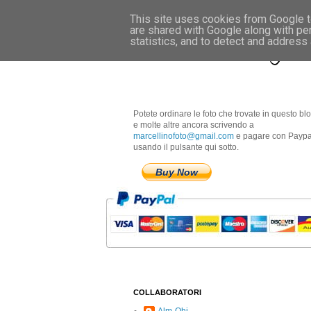
This site uses cookies from Google to
are shared with Google along with pe
Marcellino Radogna 
statistics, and to detect and address
Potete ordinare le foto che trovate in questo bl
e molte altre ancora scrivendo a
marcellinofoto@gmail.com
e pagare con Paypa
usando il pulsante qui sotto.
Buy Now
COLLABORATORI