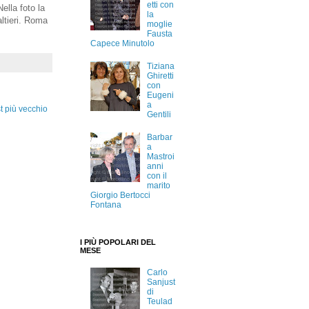
etti con
ella foto la
la
ltieri. Roma
moglie
Fausta
Capece Minutolo
Tiziana
Ghiretti
con
Eugeni
a
t più vecchio
Gentili
Barbar
a
Mastroi
anni
con il
marito
Giorgio Bertocci
Fontana
I PIÙ POPOLARI DEL
MESE
Carlo
Sanjust
di
Teulad