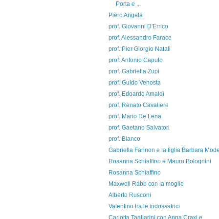
Porta e ...
Piero Angela
prof. Giovanni D'Errico
prof. Alessandro Farace
prof. Pier Giorgio Natali
prof. Antonio Caputo
prof. Gabriella Zupi
prof. Guido Venosta
prof. Edoardo Amaldi
prof. Renato Cavaliere
prof. Mario De Lena
prof. Gaetano Salvatori
prof. Bianco
Gabriella Farinon e la figlia Barbara Mode
Rosanna Schiaffino e Mauro Bolognini
Rosanna Schiaffino
Maxwell Rabb con la moglie
Alberto Rusconi
Valentino tra le indossatrici
Carlotta Tagliarini con Anna Craxi e