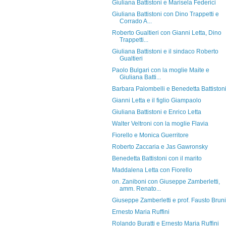
Giuliana Battistoni e Marisela Federici
Giuliana Battistoni con Dino Trappetti e
Corrado A...
Roberto Gualtieri con Gianni Letta, Dino
Trappetti...
Giuliana Battistoni e il sindaco Roberto
Gualtieri
Paolo Bulgari con la moglie Maite e
Giuliana Batti...
Barbara Palombelli e Benedetta Battiston
Gianni Letta e il figlio Giampaolo
Giuliana Battistoni e Enrico Letta
Walter Veltroni con la moglie Flavia
Fiorello e Monica Guerritore
Roberto Zaccaria e Jas Gawronsky
Benedetta Battistoni con il marito
Maddalena Letta con Fiorello
on. Zaniboni con Giuseppe Zamberletti,
amm. Renato...
Giuseppe Zamberletti e prof. Fausto Bruni
Ernesto Maria Ruffini
Rolando Buratti e Ernesto Maria Ruffini