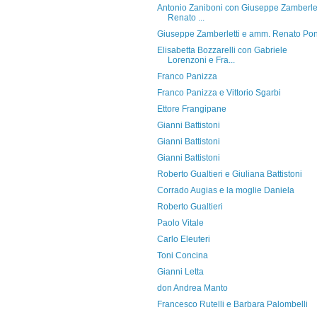
Antonio Zaniboni con Giuseppe Zamberlet
Renato ...
Giuseppe Zamberletti e amm. Renato Po
Elisabetta Bozzarelli con Gabriele
Lorenzoni e Fra...
Franco Panizza
Franco Panizza e Vittorio Sgarbi
Ettore Frangipane
Gianni Battistoni
Gianni Battistoni
Gianni Battistoni
Roberto Gualtieri e Giuliana Battistoni
Corrado Augias e la moglie Daniela
Roberto Gualtieri
Paolo Vitale
Carlo Eleuteri
Toni Concina
Gianni Letta
don Andrea Manto
Francesco Rutelli e Barbara Palombelli