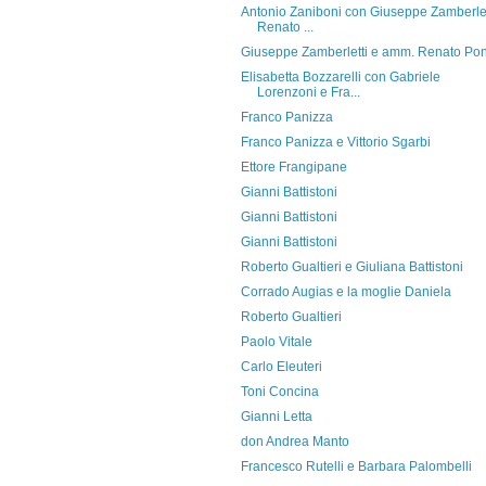
Antonio Zaniboni con Giuseppe Zamberlet
Renato ...
Giuseppe Zamberletti e amm. Renato Po
Elisabetta Bozzarelli con Gabriele
Lorenzoni e Fra...
Franco Panizza
Franco Panizza e Vittorio Sgarbi
Ettore Frangipane
Gianni Battistoni
Gianni Battistoni
Gianni Battistoni
Roberto Gualtieri e Giuliana Battistoni
Corrado Augias e la moglie Daniela
Roberto Gualtieri
Paolo Vitale
Carlo Eleuteri
Toni Concina
Gianni Letta
don Andrea Manto
Francesco Rutelli e Barbara Palombelli