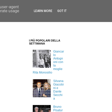
 user-agent
erate usage
LEARN MORE
GOT IT
I PIÙ POPOLARI DELLA
SETTIMANA
Giancar
lo
Antogn
oni con
la
moglie
Rita Monosilio
Silvana
Giacobi
ni e
Dante
Secchi
a
Bruno
Pisatur