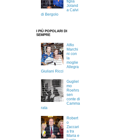
figlia
Joland
a Calvi
di Bergolo
I PIÙ POPOLARI DI
SEMPRE
Alfio
Marchi
ni con
la
moglie
Allegra
Giuliani Ricci
Gugliel
mo
Roehrs
sen
conte di
Camma
rata
Robert
o
Zaccari
a tra
Maria e