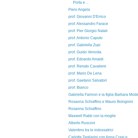
Porta e ...
Piero Angela
prof. Giovanni D'Errico
prof. Alessandro Farace
prof. Pier Giorgio Natali
prof. Antonio Caputo
prof. Gabriella Zupi
prof. Guido Venosta
prof. Edoardo Amaldi
prof. Renato Cavaliere
prof. Mario De Lena
prof. Gaetano Salvatori
prof. Bianco
Gabriella Farinon e la figlia Barbara Mode
Rosanna Schiaffino e Mauro Bolognini
Rosanna Schiaffino
Maxwell Rabb con la moglie
Alberto Rusconi
Valentino tra le indossatrici
Carlotta Tagliarini con Anna Craxi e