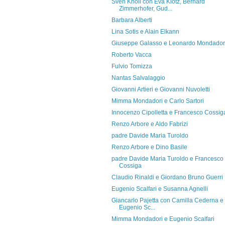
Sven Knoll con Eva Klotz, Bernard
Zimmerhofer, Gud...
Barbara Alberti
Lina Sotis e Alain Elkann
Giuseppe Galasso e Leonardo Mondador
Roberto Vacca
Fulvio Tomizza
Nantas Salvalaggio
Giovanni Artieri e Giovanni Nuvoletti
Mimma Mondadori e Carlo Sartori
Innocenzo Cipolletta e Francesco Cossig
Renzo Arbore e Aldo Fabrizi
padre Davide Maria Turoldo
Renzo Arbore e Dino Basile
padre Davide Maria Turoldo e Francesco
Cossiga
Claudio Rinaldi e Giordano Bruno Guerri
Eugenio Scalfari e Susanna Agnelli
Giancarlo Pajetta con Camilla Cederna e
Eugenio Sc...
Mimma Mondadori e Eugenio Scalfari