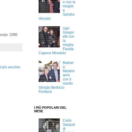
o con la
moglie
e
Sandra
Verusio
Ugo
Gregor
nnaio 1986
etti con
la
moglie
Fausta
Capece Minutolo
Barbar
a
t più vecchio
Mastroi
anni
con il
marito
Giorgio Bertocci
Fontana
I PIÙ POPOLARI DEL
MESE
Carlo
Sanjust
di