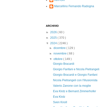
Alm-Ohi
Marcellino Fernando Radogna
ARCHIVIO
►
2026
( 60 )
►
2025
( 370 )
▼
2024
( 2246 )
►
dicembre
( 129 )
►
novembre
( 68 )
▼
ottobre
( 149 )
Giorgio Bracardi
Giorgio Fanfani e Nicola Pietrangeli
Giorgio Bracardi e Giorgio Fanfani
Nicola Pietrangeli con l'illusionista
Valerio Zanone con la moglie
Eva Klotz e Bernard Zimmerhofer
Eva Klotz
Sven Knoll