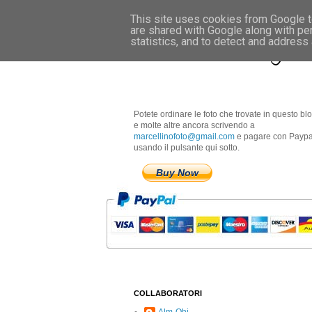
This site uses cookies from Google to
are shared with Google along with pe
Marcellino Radogna 
statistics, and to detect and address
Potete ordinare le foto che trovate in questo bl
e molte altre ancora scrivendo a
marcellinofoto@gmail.com
e pagare con Paypa
usando il pulsante qui sotto.
Buy Now
COLLABORATORI