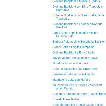
Giuliana Battistoni e Marisela Federici
Giuliana Battistoni con Dino Trappetti e
Corrado A...
Roberto Gualtieri con Gianni Letta, Dino
Trappetti...
Giuliana Battistoni e il sindaco Roberto
Gualtieri
Paolo Bulgari con la moglie Maite e
Giuliana Batti...
Barbara Palombelli e Benedetta Battiston
Gianni Letta e il figlio Giampaolo
Giuliana Battistoni e Enrico Letta
Walter Veltroni con la moglie Flavia
Fiorello e Monica Guerritore
Roberto Zaccaria e Jas Gawronsky
Benedetta Battistoni con il marito
Maddalena Letta con Fiorello
on. Zaniboni con Giuseppe Zamberletti,
amm. Renato...
Giuseppe Zamberletti e prof. Fausto Bruni
Ernesto Maria Ruffini
Rolando Buratti e Ernesto Maria Ruffini