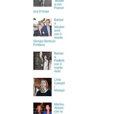
Teulad
a con
France
sca D'Aloja
Barbar
a
Mastroi
anni
con il
marito
Giorgio Bertocci
Fontana
Barbar
a
Piattelli
con il
marito
Ariel
Livia
Campill
i
Malagò
Marisa
Allasio
con la