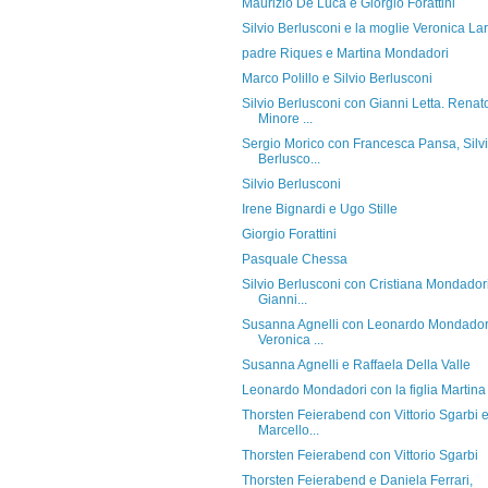
Maurizio De Luca e Giorgio Forattini
Silvio Berlusconi e la moglie Veronica Lar
padre Riques e Martina Mondadori
Marco Polillo e Silvio Berlusconi
Silvio Berlusconi con Gianni Letta. Renat
Minore ...
Sergio Morico con Francesca Pansa, Silv
Berlusco...
Silvio Berlusconi
Irene Bignardi e Ugo Stille
Giorgio Forattini
Pasquale Chessa
Silvio Berlusconi con Cristiana Mondador
Gianni...
Susanna Agnelli con Leonardo Mondador
Veronica ...
Susanna Agnelli e Raffaela Della Valle
Leonardo Mondadori con la figlia Martina
Thorsten Feierabend con Vittorio Sgarbi 
Marcello...
Thorsten Feierabend con Vittorio Sgarbi
Thorsten Feierabend e Daniela Ferrari,