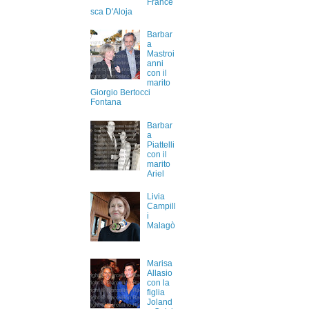
France
sca D'Aloja
Barbar
a
Mastroi
anni
con il
marito
Giorgio Bertocci
Fontana
Barbar
a
Piattelli
con il
marito
Ariel
Livia
Campill
i
Malagò
Marisa
Allasio
con la
figlia
Joland