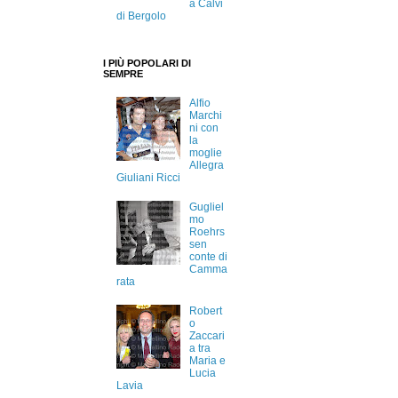
a Calvi
di Bergolo
I PIÙ POPOLARI DI
SEMPRE
Alfio
Marchi
ni con
la
moglie
Allegra
Giuliani Ricci
Gugliel
mo
Roehrs
sen
conte di
Camma
rata
Robert
o
Zaccari
a tra
Maria e
Lucia
Lavia