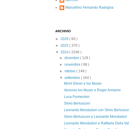
Alm-Ohi
Marcellino Fernando Radogna
ARCHIVIO
►
2026
( 60 )
►
2025
( 370 )
▼
2024
( 2246 )
►
dicembre
( 129 )
►
novembre
( 68 )
►
ottobre
( 149 )
▼
settembre
( 164 )
Michl Ebner e Ivo Muser
Vescovo Ivo Muser e Roger Armanni
Luca Formenton
Silvio Berlusconi
Leonardo Mondadori con Silvio Berlusco
Silvio Berlusconi e Leonardo Mondadori
Leonardo Mondadori e Raffaela Della Val