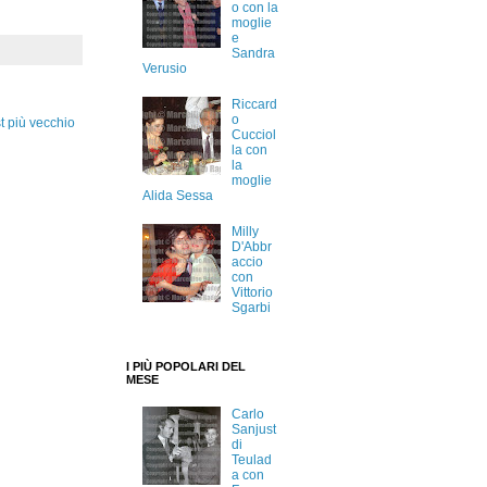
o con la
moglie
e
Sandra
Verusio
Riccard
o
t più vecchio
Cucciol
la con
la
moglie
Alida Sessa
Milly
D'Abbr
accio
con
Vittorio
Sgarbi
I PIÙ POPOLARI DEL
MESE
Carlo
Sanjust
di
Teulad
a con