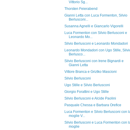
Vittorio Sg...
Thorsten Feierabend
Gianni Letta con Luca Formenton, Silvio
Berlusconi...
Susanna Agnelli e Giancarlo Vigorelli
Luca Formenton con Silvio Berlusconi e
Leonardo Mo...
Silvio Berlusconi e Leonardo Mondadori
Leonardo Mondadori con Ugo Stille, Silvi
Berlusco...
Silvio Berlusconi con Irene Bignardi e
Gianni Letta
Vittore Branca e Griztko Mascioni
Silvio Berlusconi
Ugo Stille e Silvio Berlusconi
Giorgio Forattini e Ugo Stille
Silvio Berlusconi e Alcide Paolini
Pasquale Chessa e Barbara Orefice
Luca Formenton e Silvio Berlusconi con l
moglie V...
Silvio Berlusconi e Luca Formenton con l
moglie