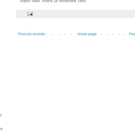
Teatro Valle. Roma 16 novembre 1985
Post più recente
Home page
Pos
ni
le