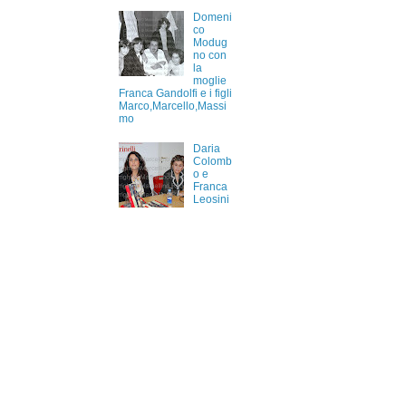
Domeni
co
Modug
no con
la
moglie
Franca Gandolfi e i figli
Marco,Marcello,Massi
mo
Daria
Colomb
o e
Franca
Leosini