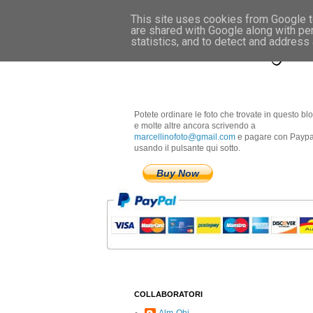
This site uses cookies from Google to
are shared with Google along with pe
Marcellino Radogna 
statistics, and to detect and address
Potete ordinare le foto che trovate in questo bl
e molte altre ancora scrivendo a
marcellinofoto@gmail.com
e pagare con Paypa
usando il pulsante qui sotto.
Buy Now
COLLABORATORI