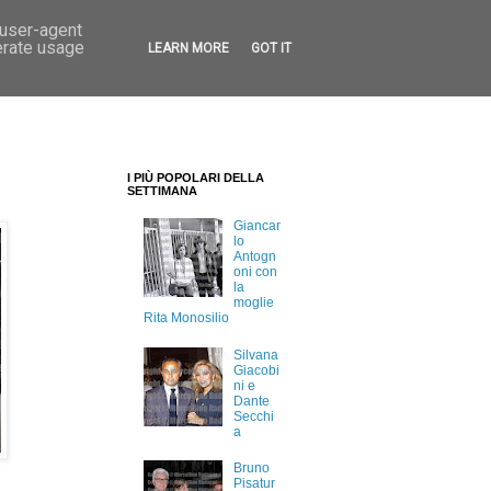
 user-agent
erate usage
LEARN MORE
GOT IT
I PIÙ POPOLARI DELLA
SETTIMANA
Giancar
lo
Antogn
oni con
la
moglie
Rita Monosilio
Silvana
Giacobi
ni e
Dante
Secchi
a
Bruno
Pisatur