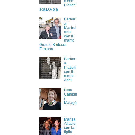
a con
France
sca D'Aloja
Barbar
a
Mastroi
anni
con il
marito
Giorgio Bertocci
Fontana
Barbar
a
Piattelli
con il
marito
Ariel
Livia
Campill
i
Malagò
Marisa
Allasio
con la
figlia