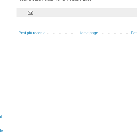
Post più recente
Home page
Pos
ni
le