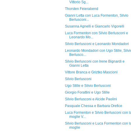
Vittorio Sg...
Thorsten Feierabend
Gianni Letta con Luca Formenton, Silvio
Berlusconi...
Susanna Agnelli e Giancarlo Vigorelli
Luca Formenton con Silvio Berlusconi e
Leonardo Mo...
Silvio Berlusconi e Leonardo Mondadori
Leonardo Mondadori con Ugo Stille, Silvi
Berlusco...
Silvio Berlusconi con Irene Bignardi e
Gianni Letta
Vittore Branca e Griztko Mascioni
Silvio Berlusconi
Ugo Stille e Silvio Berlusconi
Giorgio Forattini e Ugo Stille
Silvio Berlusconi e Alcide Paolini
Pasquale Chessa e Barbara Orefice
Luca Formenton e Silvio Berlusconi con l
moglie V...
Silvio Berlusconi e Luca Formenton con l
moglie