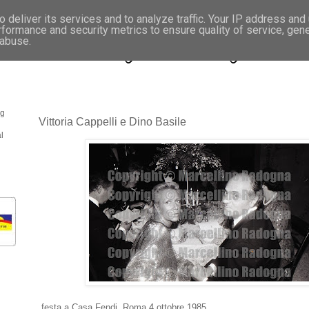
 deliver its services and to analyze traffic. Your IP address and
rformance and security metrics to ensure quality of service, gen
- Fotonotizie per la stampa
 abuse.
og
Vittoria Cappelli e Dino Basile
l
festa a Casa Fendi. Roma 4 ottobre 1985