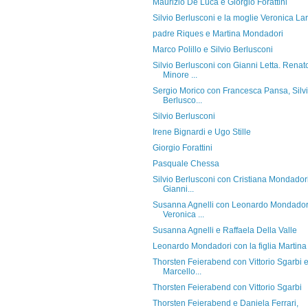
Maurizio De Luca e Giorgio Forattini
Silvio Berlusconi e la moglie Veronica Lar
padre Riques e Martina Mondadori
Marco Polillo e Silvio Berlusconi
Silvio Berlusconi con Gianni Letta. Renat
Minore ...
Sergio Morico con Francesca Pansa, Silv
Berlusco...
Silvio Berlusconi
Irene Bignardi e Ugo Stille
Giorgio Forattini
Pasquale Chessa
Silvio Berlusconi con Cristiana Mondador
Gianni...
Susanna Agnelli con Leonardo Mondador
Veronica ...
Susanna Agnelli e Raffaela Della Valle
Leonardo Mondadori con la figlia Martina
Thorsten Feierabend con Vittorio Sgarbi 
Marcello...
Thorsten Feierabend con Vittorio Sgarbi
Thorsten Feierabend e Daniela Ferrari,