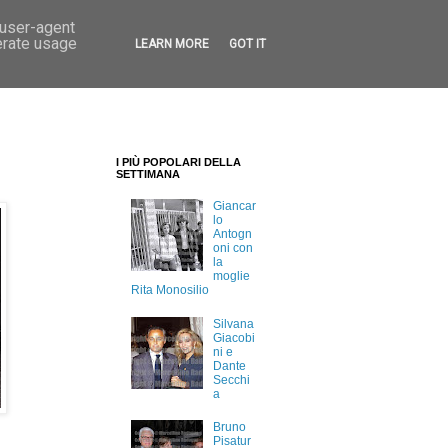
 user-agent
erate usage
LEARN MORE
GOT IT
I PIÙ POPOLARI DELLA
SETTIMANA
Giancar
lo
Antogn
oni con
la
moglie
Rita Monosilio
Silvana
Giacobi
ni e
Dante
Secchi
a
Bruno
Pisatur