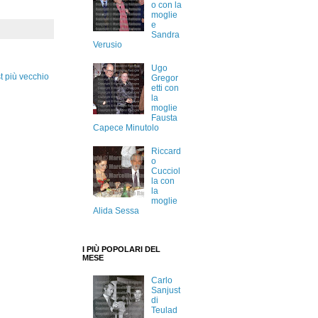
o con la
moglie
e
Sandra
Verusio
Ugo
t più vecchio
Gregor
etti con
la
moglie
Fausta
Capece Minutolo
Riccard
o
Cucciol
la con
la
moglie
Alida Sessa
I PIÙ POPOLARI DEL
MESE
Carlo
Sanjust
di
Teulad