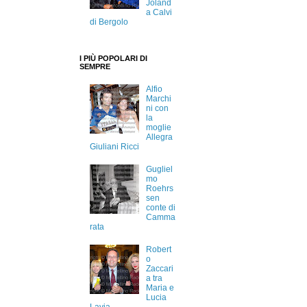
Joland
a Calvi
di Bergolo
I PIÙ POPOLARI DI
SEMPRE
Alfio
Marchi
ni con
la
moglie
Allegra
Giuliani Ricci
Gugliel
mo
Roehrs
sen
conte di
Camma
rata
Robert
o
Zaccari
a tra
Maria e
Lucia