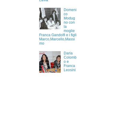
Lavia
Domeni
co
Modug
no con
la
moglie
Franca Gandolfi e i figli
Marco,Marcello,Massi
mo
Daria
Colomb
o e
Franca
Leosini