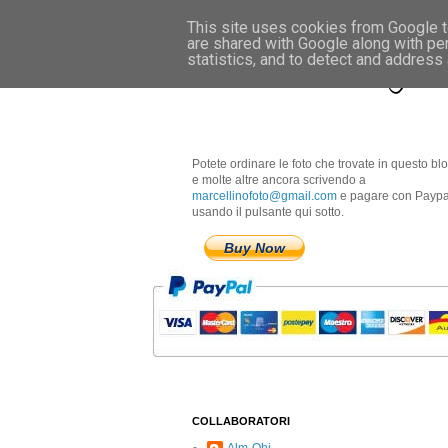
This site uses cookies from Google to
are shared with Google along with pe
Marcellino Radogna 
statistics, and to detect and address
Potete ordinare le foto che trovate in questo bl
e molte altre ancora scrivendo a
marcellinofoto@gmail.com
e pagare con Paypa
usando il pulsante qui sotto.
Buy Now
COLLABORATORI