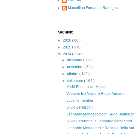
Alm-Ohi
Marcellino Fernando Radogna
ARCHIVIO
►
2026
( 60 )
►
2025
( 370 )
▼
2024
( 2246 )
►
dicembre
( 129 )
►
novembre
( 68 )
►
ottobre
( 149 )
▼
settembre
( 164 )
Michl Ebner e Ivo Muser
Vescovo Ivo Muser e Roger Armanni
Luca Formenton
Silvio Berlusconi
Leonardo Mondadori con Silvio Berlusco
Silvio Berlusconi e Leonardo Mondadori
Leonardo Mondadori e Raffaela Della Val