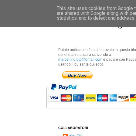
This site uses cookies from Google to
are shared with Google along with pe
Marcellino Radogna 
statistics, and to detect and address
Potete ordinare le foto che trovate in questo bl
e molte altre ancora scrivendo a
marcellinofoto@gmail.com
e pagare con Paypa
usando il pulsante qui sotto.
Buy Now
COLLABORATORI