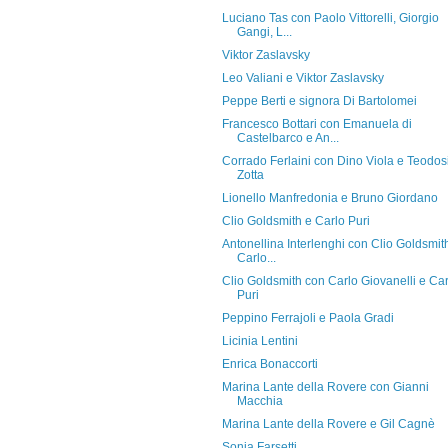
Luciano Tas con Paolo Vittorelli, Giorgio
Gangi, L...
Viktor Zaslavsky
Leo Valiani e Viktor Zaslavsky
Peppe Berti e signora Di Bartolomei
Francesco Bottari con Emanuela di
Castelbarco e An...
Corrado Ferlaini con Dino Viola e Teodos
Zotta
Lionello Manfredonia e Bruno Giordano
Clio Goldsmith e Carlo Puri
Antonellina Interlenghi con Clio Goldsmit
Carlo...
Clio Goldsmith con Carlo Giovanelli e Car
Puri
Peppino Ferrajoli e Paola Gradi
Licinia Lentini
Enrica Bonaccorti
Marina Lante della Rovere con Gianni
Macchia
Marina Lante della Rovere e Gil Cagnè
Sonia Farsetti