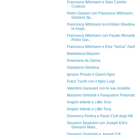
Francesca Witzmann e Gian Camillo
Custoza
Pietro Gasperi con Francesca Witzmann,
Giuliana Sp...
Francesca Witzmann tra Kristian Ghedina
la mogli...
Francesca Witzmann con Fausto Menardi
Pietro Gas...
Francesca Witzmann e Elsa "Soriza" Zard
Maddalena Mayneri
Emanuela de Zanna
Giampiero Ghedina
Ignazio Pirastu e Gianni Agus
Franz Turchi con il figlio Luigi
Valentino Garavani con le sue modelle
Massimo Grillandi e Pasqualino Fortunat
Angelo Infante e Little Tony
Angelo Infante e Little Tony
Domenico Pertica e Paolo Ciofi degli Atti
Giovanni Spadolini con Joseph Ertl e
Giovanni Mala...
Giovanni Spadolini e Joseph Ertl