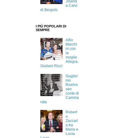
Joland
a Calvi
di Bergolo
I PIÙ POPOLARI DI
SEMPRE
Alfio
Marchi
ni con
la
moglie
Allegra
Giuliani Ricci
Gugliel
mo
Roehrs
sen
conte di
Camma
rata
Robert
o
Zaccari
a tra
Maria e
Lucia