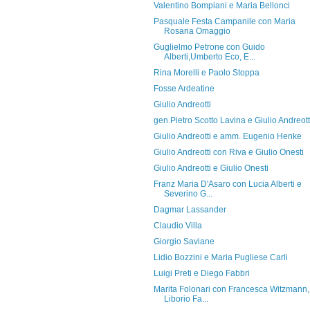
Valentino Bompiani e Maria Bellonci
Pasquale Festa Campanile con Maria
Rosaria Omaggio
Guglielmo Petrone con Guido
Alberti,Umberto Eco, E...
Rina Morelli e Paolo Stoppa
Fosse Ardeatine
Giulio Andreotti
gen.Pietro Scotto Lavina e Giulio Andreott
Giulio Andreotti e amm. Eugenio Henke
Giulio Andreotti con Riva e Giulio Onesti
Giulio Andreotti e Giulio Onesti
Franz Maria D'Asaro con Lucia Alberti e
Severino G...
Dagmar Lassander
Claudio Villa
Giorgio Saviane
Lidio Bozzini e Maria Pugliese Carli
Luigi Preti e Diego Fabbri
Marita Folonari con Francesca Witzmann,
Liborio Fa...