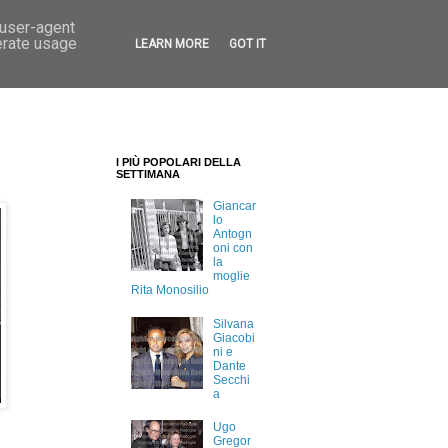
 user-agent
erate usage
LEARN MORE
GOT IT
I PIÙ POPOLARI DELLA
SETTIMANA
Giancar
lo
Antogn
oni con
la
moglie
Rita Monosilio
Silvana
Giacobi
ni e
Dante
Secchi
a
Ugo
Gregor