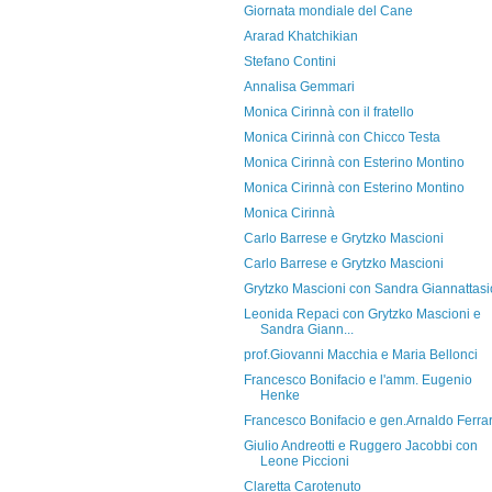
Giornata mondiale del Cane
Ararad Khatchikian
Stefano Contini
Annalisa Gemmari
Monica Cirinnà con il fratello
Monica Cirinnà con Chicco Testa
Monica Cirinnà con Esterino Montino
Monica Cirinnà con Esterino Montino
Monica Cirinnà
Carlo Barrese e Grytzko Mascioni
Carlo Barrese e Grytzko Mascioni
Grytzko Mascioni con Sandra Giannattasi
Leonida Repaci con Grytzko Mascioni e
Sandra Giann...
prof.Giovanni Macchia e Maria Bellonci
Francesco Bonifacio e l'amm. Eugenio
Henke
Francesco Bonifacio e gen.Arnaldo Ferra
Giulio Andreotti e Ruggero Jacobbi con
Leone Piccioni
Claretta Carotenuto