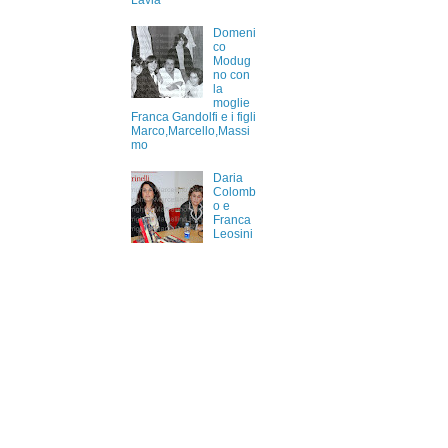
Lavia
Domeni
co
Modug
no con
la
moglie
Franca Gandolfi e i figli
Marco,Marcello,Massi
mo
Daria
Colomb
o e
Franca
Leosini