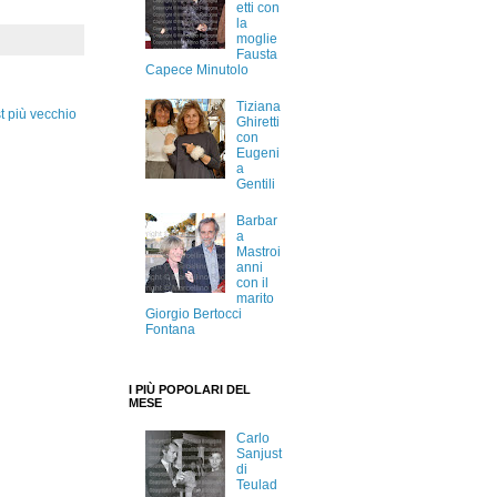
etti con
la
moglie
Fausta
Capece Minutolo
Tiziana
t più vecchio
Ghiretti
con
Eugeni
a
Gentili
Barbar
a
Mastroi
anni
con il
marito
Giorgio Bertocci
Fontana
I PIÙ POPOLARI DEL
MESE
Carlo
Sanjust
di
Teulad