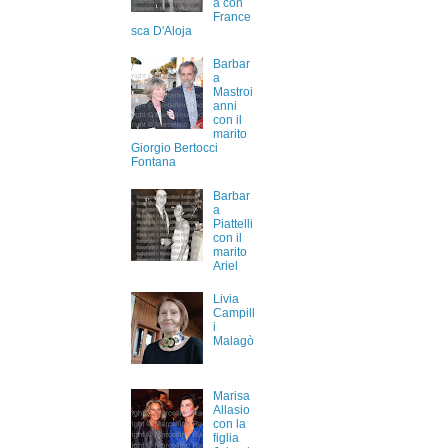
a con
France
sca D'Aloja
Barbar
a
Mastroi
anni
con il
marito
Giorgio Bertocci
Fontana
Barbar
a
Piattelli
con il
marito
Ariel
Livia
Campill
i
Malagò
Marisa
Allasio
con la
figlia