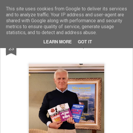
Marcellino Radogna - Fotonotizie per la stampa
This site uses cookies from Google to deliver its services
and to analyze traffic. Your IP address and user-agent are
shared with Google along with performance and security
metrics to ensure quality of service, generate usage
statistics, and to detect and address abuse.
AUG
LEARN MORE
GOT IT
Maurizio Belpietro
23