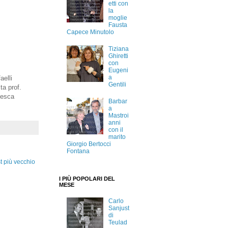
etti con
la
moglie
Fausta
Capece Minutolo
Tiziana
Ghiretti
con
Eugeni
a
aelli
Gentili
ta prof.
cesca
Barbar
a
Mastroi
anni
con il
marito
Giorgio Bertocci
Fontana
t più vecchio
I PIÙ POPOLARI DEL
MESE
Carlo
Sanjust
di
Teulad