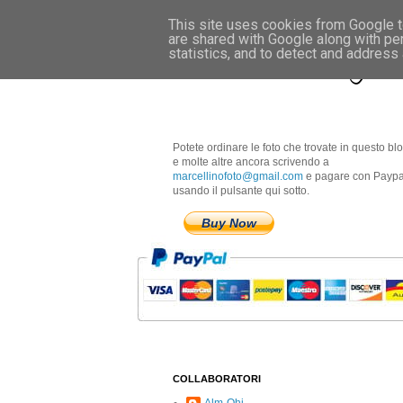
This site uses cookies from Google to
are shared with Google along with pe
Marcellino Radogna 
statistics, and to detect and address
Potete ordinare le foto che trovate in questo bl
e molte altre ancora scrivendo a
marcellinofoto@gmail.com
e pagare con Paypa
usando il pulsante qui sotto.
Buy Now
COLLABORATORI