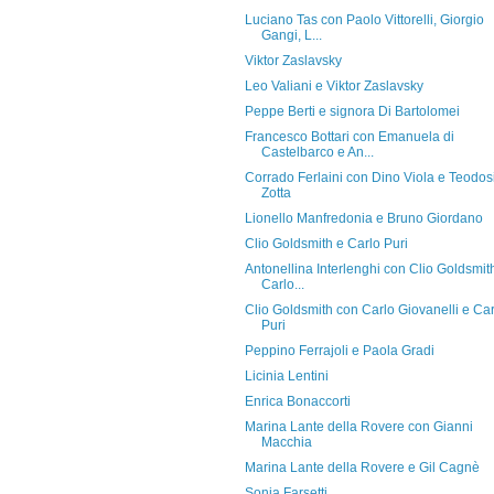
Luciano Tas con Paolo Vittorelli, Giorgio
Gangi, L...
Viktor Zaslavsky
Leo Valiani e Viktor Zaslavsky
Peppe Berti e signora Di Bartolomei
Francesco Bottari con Emanuela di
Castelbarco e An...
Corrado Ferlaini con Dino Viola e Teodos
Zotta
Lionello Manfredonia e Bruno Giordano
Clio Goldsmith e Carlo Puri
Antonellina Interlenghi con Clio Goldsmit
Carlo...
Clio Goldsmith con Carlo Giovanelli e Car
Puri
Peppino Ferrajoli e Paola Gradi
Licinia Lentini
Enrica Bonaccorti
Marina Lante della Rovere con Gianni
Macchia
Marina Lante della Rovere e Gil Cagnè
Sonia Farsetti