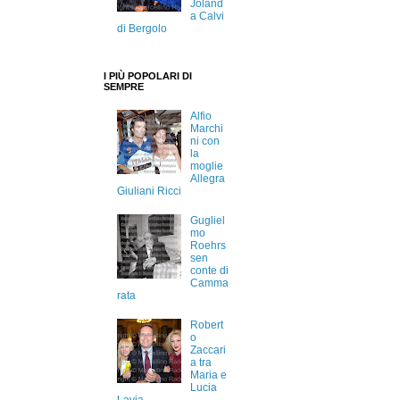
Joland
a Calvi
di Bergolo
I PIÙ POPOLARI DI
SEMPRE
Alfio
Marchi
ni con
la
moglie
Allegra
Giuliani Ricci
Gugliel
mo
Roehrs
sen
conte di
Camma
rata
Robert
o
Zaccari
a tra
Maria e
Lucia