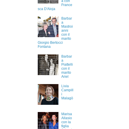
a con
France
sca D'Aloja
Barbar
a
Mastroi
anni
con il
marito
Giorgio Bertocci
Fontana
Barbar
a
Piattelli
con il
marito
Ariel
Livia
Campill
i
Malagò
Marisa
Allasio
con la
figlia