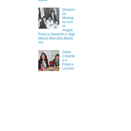
Lavia
Domeni
co
Modug
no con
la
moglie
Franca Gandolfi e i figli
Marco,Marcello,Massi
mo
Daria
Colomb
o e
Franca
Leosini