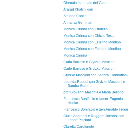
Giornata mondiale del Cane
Ararad Khatchikian
Stefano Contini
Annalisa Gemmari
Monica Cirinnà con il fratello
Monica Cirinnà con Chicco Testa
Monica Cirinnà con Esterino Montino
Monica Cirinnà con Esterino Montino
Monica Cirinnà
Carlo Barrese e Grytzko Mascioni
Carlo Barrese e Grytzko Mascioni
Grytzko Mascioni con Sandra Giannattasi
Leonida Repaci con Grytzko Mascioni e
Sandra Giann...
prof.Giovanni Macchia e Maria Bellonci
Francesco Bonifacio e l'amm. Eugenio
Henke
Francesco Bonifacio e gen.Arnaldo Ferra
Giulio Andreotti e Ruggero Jacobbi con
Leone Piccioni
Claretta Carotenuto