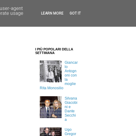
 user-agent
erate usage
LEARN MORE
GOT IT
I PIÙ POPOLARI DELLA
SETTIMANA
Giancar
lo
Antogn
oni con
la
moglie
Rita Monosilio
Silvana
Giacobi
ni e
Dante
Secchi
a
Ugo
Gregor