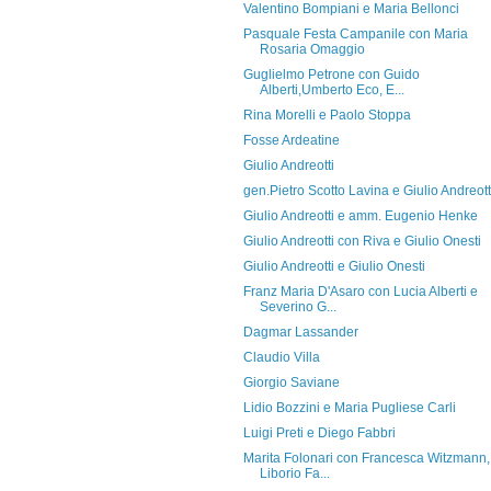
Valentino Bompiani e Maria Bellonci
Pasquale Festa Campanile con Maria
Rosaria Omaggio
Guglielmo Petrone con Guido
Alberti,Umberto Eco, E...
Rina Morelli e Paolo Stoppa
Fosse Ardeatine
Giulio Andreotti
gen.Pietro Scotto Lavina e Giulio Andreott
Giulio Andreotti e amm. Eugenio Henke
Giulio Andreotti con Riva e Giulio Onesti
Giulio Andreotti e Giulio Onesti
Franz Maria D'Asaro con Lucia Alberti e
Severino G...
Dagmar Lassander
Claudio Villa
Giorgio Saviane
Lidio Bozzini e Maria Pugliese Carli
Luigi Preti e Diego Fabbri
Marita Folonari con Francesca Witzmann,
Liborio Fa...