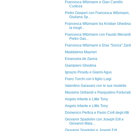
Francesca Witzmann e Gian Camillo
Custoza
Pietro Gasperi con Francesca Witzmann,
Giuliana Sp...
Francesca Witzmann tra Kristian Ghedina
la mogli...
Francesca Witzmann con Fausto Menardi
Pietro Gas...
Francesca Witzmann e Elsa "Soriza" Zard
Maddalena Mayneri
Emanuela de Zanna
Giampiero Ghedina
Ignazio Pirastu e Gianni Agus
Franz Turchi con il figlio Luigi
Valentino Garavani con le sue modelle
Massimo Grillandi e Pasqualino Fortunat
Angelo Infante e Little Tony
Angelo Infante e Little Tony
Domenico Pertica e Paolo Ciofi degli Atti
Giovanni Spadolini con Joseph Ertl e
Giovanni Mala...
Giovanni Spadolini e Joseph Ertl