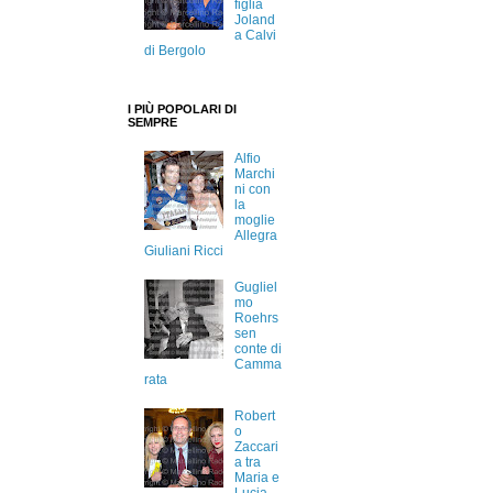
figlia
Joland
a Calvi
di Bergolo
I PIÙ POPOLARI DI
SEMPRE
Alfio
Marchi
ni con
la
moglie
Allegra
Giuliani Ricci
Gugliel
mo
Roehrs
sen
conte di
Camma
rata
Robert
o
Zaccari
a tra
Maria e