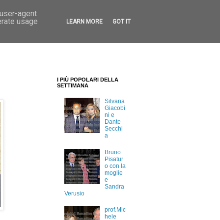
 user-agent
erate usage
LEARN MORE
GOT IT
I PIÙ POPOLARI DELLA
SETTIMANA
Silvana
Giacobi
ni e
Dante
Secchi
a
Bruno
Pisatur
o con la
moglie
e
Sandra
Verusio
prof.Mic
hele