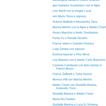
Mariangela Melato e Orazio Orlando
gen.Gaetano Scolamiero con le figlie
Lino Banfi con la moglie Lucia
sen.Mario Toros e signora
Antonio Battista e Alessandra Tana
Marisa Merlini con la figlia e Walter Chiari
Alvaro Marchini e Nello Trombadori
Fulvio Fo e Renato Nicolini
Franca Valeri e Daniele Formica
Luigi Zampa con signora
Evelina Nazzari e Pino Micol
Lea Massari con il marito Carlo Bianchini
Carmine Cianfarani con Italo Gemini e
Franco Bruno
Franco Zeffirelli e Tullio Kezich
Monica Vitti con Marisa Merlini
Walter Chiari con Giulietta Masina,
Antonello Trom...
Giulietta Masina e Walter Chiari
Maria Pia Fanfani
Giulietta Masina e Luca Di Schiena