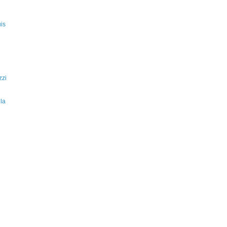
is
zzi
la