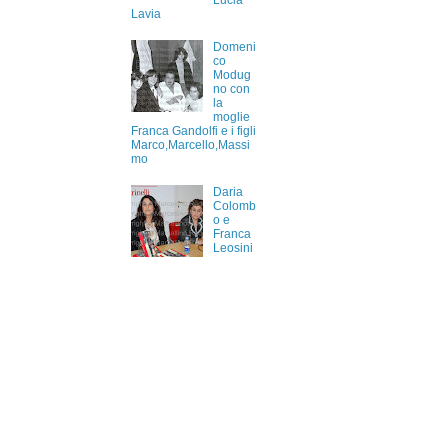
Lucia
Lavia
Domeni
co
Modug
no con
la
moglie
Franca Gandolfi e i figli
Marco,Marcello,Massi
mo
Daria
Colomb
o e
Franca
Leosini