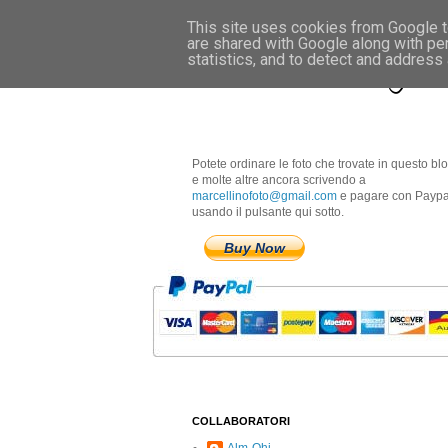
This site uses cookies from Google to
are shared with Google along with pe
Marcellino Radogna 
statistics, and to detect and address
Potete ordinare le foto che trovate in questo bl
e molte altre ancora scrivendo a
marcellinofoto@gmail.com
e pagare con Paypa
usando il pulsante qui sotto.
Buy Now
COLLABORATORI