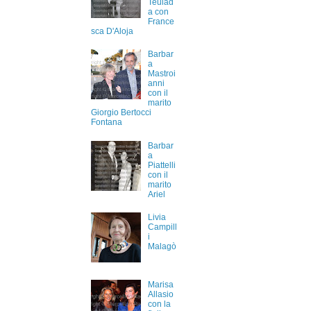
Teulad
a con
France
sca D'Aloja
Barbar
a
Mastroi
anni
con il
marito
Giorgio Bertocci
Fontana
Barbar
a
Piattelli
con il
marito
Ariel
Livia
Campill
i
Malagò
Marisa
Allasio
con la