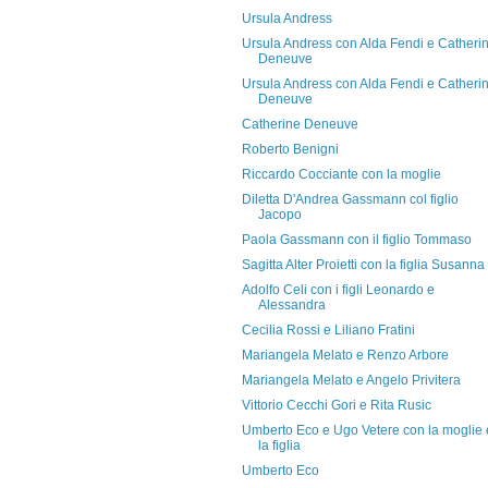
Ursula Andress
Ursula Andress con Alda Fendi e Catheri
Deneuve
Ursula Andress con Alda Fendi e Catheri
Deneuve
Catherine Deneuve
Roberto Benigni
Riccardo Cocciante con la moglie
Diletta D'Andrea Gassmann col figlio
Jacopo
Paola Gassmann con il figlio Tommaso
Sagitta Alter Proietti con la figlia Susanna
Adolfo Celi con i figli Leonardo e
Alessandra
Cecilia Rossi e Liliano Fratini
Mariangela Melato e Renzo Arbore
Mariangela Melato e Angelo Privitera
Vittorio Cecchi Gori e Rita Rusic
Umberto Eco e Ugo Vetere con la moglie 
la figlia
Umberto Eco