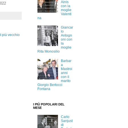
Ainis
2022
con la
moglie
Valenti
na
Giancar
lo
t più vecchio
Antogn
oni con
la
moglie
Rita Monosilio
Barbar
a
Mastroi
anni
con il
marito
Giorgio Bertocci
Fontana
I PIÙ POPOLARI DEL
MESE
Carlo
Sanjust
di