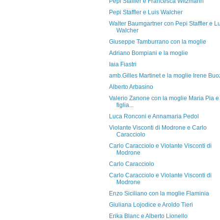
Pepi Staffler e Francesca Witzmann
Pepi Staffler e Luis Walcher
Walter Baumgartner con Pepi Staffler e Lu
Walcher
Giuseppe Tamburrano con la moglie
Adriano Bompiani e la moglie
Iaia Fiastri
amb.Gilles Martinet e la moglie Irene Buo
Alberto Arbasino
Valerio Zanone con la moglie Maria Pia e 
figlia...
Luca Ronconi e Annamaria Pedol
Violante Visconti di Modrone e Carlo
Caracciolo
Carlo Caracciolo e Violante Visconti di
Modrone
Carlo Caracciolo
Carlo Caracciolo e Violante Visconti di
Modrone
Enzo Siciliano con la moglie Flaminia
Giuliana Lojodice e Aroldo Tieri
Erika Blanc e Alberto Lionello