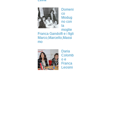
Lavia
Domeni
co
Modug
no con
la
moglie
Franca Gandolfi e i figli
Marco,Marcello,Massi
mo
Daria
Colomb
o e
Franca
Leosini