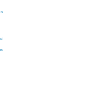
is
zzi
la