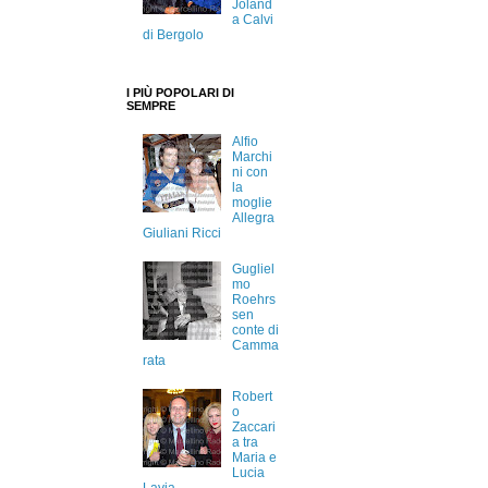
Joland
a Calvi
di Bergolo
I PIÙ POPOLARI DI
SEMPRE
Alfio
Marchi
ni con
la
moglie
Allegra
Giuliani Ricci
Gugliel
mo
Roehrs
sen
conte di
Camma
rata
Robert
o
Zaccari
a tra
Maria e
Lucia