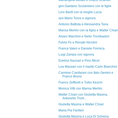
Mariangela Melato e Orazio Orlando
gen.Gaetano Scolamiero con le figlie
Lino Banfi con la moglie Lucia
sen.Mario Toros e signora
Antonio Battista e Alessandra Tana
Marisa Merlini con la figlia e Walter Chiari
Alvaro Marchini e Nello Trombadori
Fulvio Fo e Renato Nicolini
Franca Valeri e Daniele Formica
Luigi Zampa con signora
Evelina Nazzari e Pino Micol
Lea Massari con il marito Carlo Bianchini
Carmine Cianfarani con Italo Gemini e
Franco Bruno
Franco Zeffirelli e Tullio Kezich
Monica Vitti con Marisa Merlini
Walter Chiari con Giulietta Masina,
Antonello Trom...
Giulietta Masina e Walter Chiari
Maria Pia Fanfani
Giulietta Masina e Luca Di Schiena