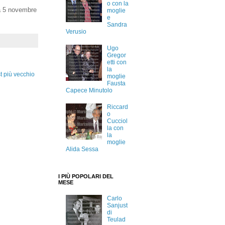
o con la
a 5 novembre
moglie
e
Sandra
Verusio
Ugo
Gregor
etti con
la
t più vecchio
moglie
Fausta
Capece Minutolo
Riccard
o
Cucciol
la con
la
moglie
Alida Sessa
I PIÙ POPOLARI DEL
MESE
Carlo
Sanjust
di
Teulad