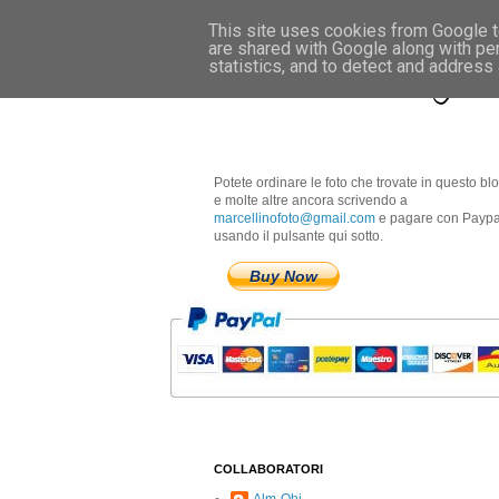
This site uses cookies from Google to
are shared with Google along with pe
Marcellino Radogna 
statistics, and to detect and address
Potete ordinare le foto che trovate in questo bl
e molte altre ancora scrivendo a
marcellinofoto@gmail.com
e pagare con Paypa
usando il pulsante qui sotto.
Buy Now
COLLABORATORI