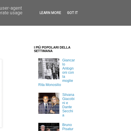
 user-agent
erate usage
LEARN MORE
GOT IT
I PIÙ POPOLARI DELLA
SETTIMANA
Giancar
lo
Antogn
oni con
la
moglie
Rita Monosilio
Silvana
Giacobi
ni e
Dante
Secchi
a
Bruno
Pisatur