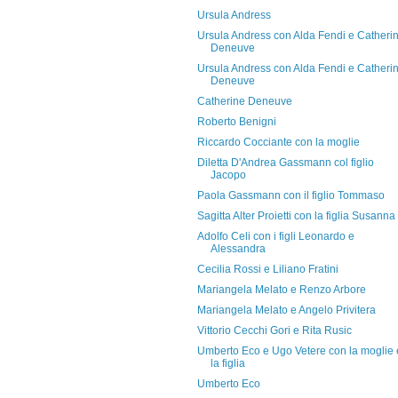
Ursula Andress
Ursula Andress con Alda Fendi e Catheri
Deneuve
Ursula Andress con Alda Fendi e Catheri
Deneuve
Catherine Deneuve
Roberto Benigni
Riccardo Cocciante con la moglie
Diletta D'Andrea Gassmann col figlio
Jacopo
Paola Gassmann con il figlio Tommaso
Sagitta Alter Proietti con la figlia Susanna
Adolfo Celi con i figli Leonardo e
Alessandra
Cecilia Rossi e Liliano Fratini
Mariangela Melato e Renzo Arbore
Mariangela Melato e Angelo Privitera
Vittorio Cecchi Gori e Rita Rusic
Umberto Eco e Ugo Vetere con la moglie 
la figlia
Umberto Eco