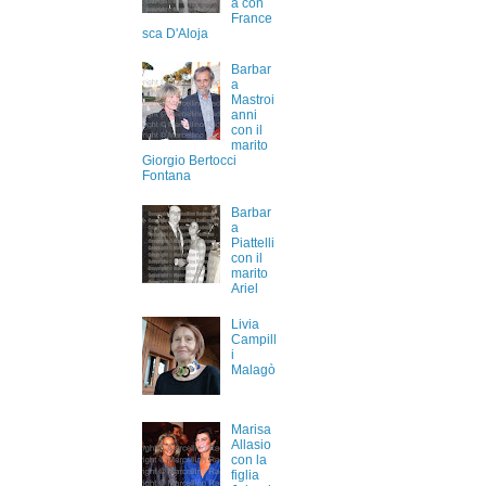
a con
France
sca D'Aloja
Barbar
a
Mastroi
anni
con il
marito
Giorgio Bertocci
Fontana
Barbar
a
Piattelli
con il
marito
Ariel
Livia
Campill
i
Malagò
Marisa
Allasio
con la
figlia