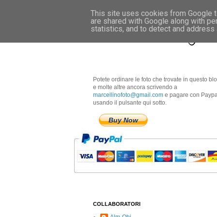
This site uses cookies from Google to
are shared with Google along with pe
Marcellino Radogna 
statistics, and to detect and address
Potete ordinare le foto che trovate in questo bl
e molte altre ancora scrivendo a
marcellinofoto@gmail.com
e pagare con Paypa
usando il pulsante qui sotto.
Buy Now
COLLABORATORI