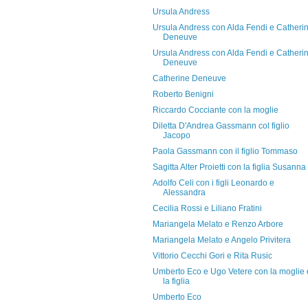
Ursula Andress
Ursula Andress con Alda Fendi e Catheri
Deneuve
Ursula Andress con Alda Fendi e Catheri
Deneuve
Catherine Deneuve
Roberto Benigni
Riccardo Cocciante con la moglie
Diletta D'Andrea Gassmann col figlio
Jacopo
Paola Gassmann con il figlio Tommaso
Sagitta Alter Proietti con la figlia Susanna
Adolfo Celi con i figli Leonardo e
Alessandra
Cecilia Rossi e Liliano Fratini
Mariangela Melato e Renzo Arbore
Mariangela Melato e Angelo Privitera
Vittorio Cecchi Gori e Rita Rusic
Umberto Eco e Ugo Vetere con la moglie 
la figlia
Umberto Eco