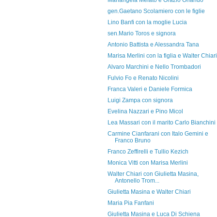
Mariangela Melato e Orazio Orlando
gen.Gaetano Scolamiero con le figlie
Lino Banfi con la moglie Lucia
sen.Mario Toros e signora
Antonio Battista e Alessandra Tana
Marisa Merlini con la figlia e Walter Chiari
Alvaro Marchini e Nello Trombadori
Fulvio Fo e Renato Nicolini
Franca Valeri e Daniele Formica
Luigi Zampa con signora
Evelina Nazzari e Pino Micol
Lea Massari con il marito Carlo Bianchini
Carmine Cianfarani con Italo Gemini e
Franco Bruno
Franco Zeffirelli e Tullio Kezich
Monica Vitti con Marisa Merlini
Walter Chiari con Giulietta Masina,
Antonello Trom...
Giulietta Masina e Walter Chiari
Maria Pia Fanfani
Giulietta Masina e Luca Di Schiena