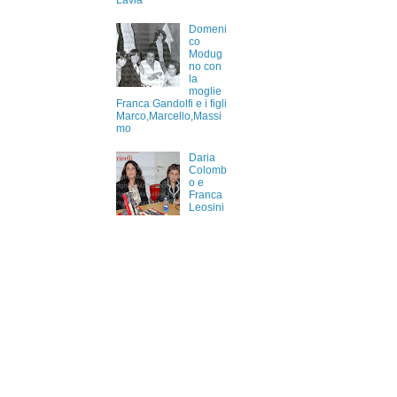
Lavia
Domeni
co
Modug
no con
la
moglie
Franca Gandolfi e i figli
Marco,Marcello,Massi
mo
Daria
Colomb
o e
Franca
Leosini