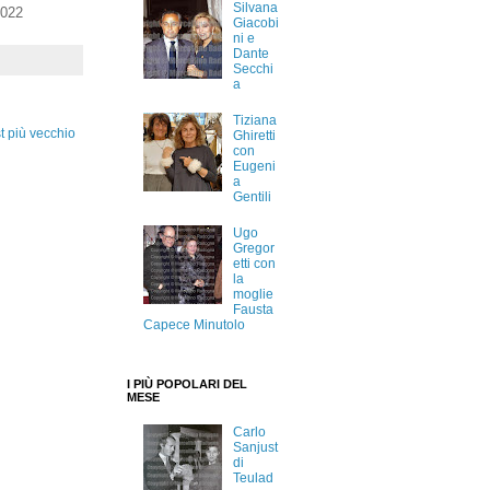
Silvana
2022
Giacobi
ni e
Dante
Secchi
a
Tiziana
t più vecchio
Ghiretti
con
Eugeni
a
Gentili
Ugo
Gregor
etti con
la
moglie
Fausta
Capece Minutolo
I PIÙ POPOLARI DEL
MESE
Carlo
Sanjust
di
Teulad