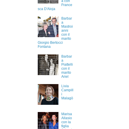
a con
France
sca D'Aloja
Barbar
a
Mastroi
anni
con il
marito
Giorgio Bertocci
Fontana
Barbar
a
Piattelli
con il
marito
Ariel
Livia
Campill
i
Malagò
Marisa
Allasio
con la
figlia