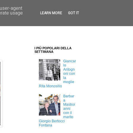
 user-agent
erate usage
LEARN MORE
GOT IT
I PIÙ POPOLARI DELLA
SETTIMANA
Giancar
lo
Antogn
oni con
la
moglie
Rita Monosilio
Barbar
a
Mastroi
anni
con il
marito
Giorgio Bertocci
Fontana