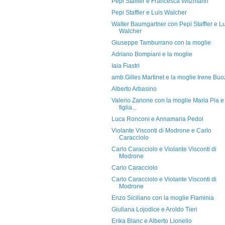
Pepi Staffler e Francesca Witzmann
Pepi Staffler e Luis Walcher
Walter Baumgartner con Pepi Staffler e Lu
Walcher
Giuseppe Tamburrano con la moglie
Adriano Bompiani e la moglie
Iaia Fiastri
amb.Gilles Martinet e la moglie Irene Buo
Alberto Arbasino
Valerio Zanone con la moglie Maria Pia e 
figlia...
Luca Ronconi e Annamaria Pedol
Violante Visconti di Modrone e Carlo
Caracciolo
Carlo Caracciolo e Violante Visconti di
Modrone
Carlo Caracciolo
Carlo Caracciolo e Violante Visconti di
Modrone
Enzo Siciliano con la moglie Flaminia
Giuliana Lojodice e Aroldo Tieri
Erika Blanc e Alberto Lionello