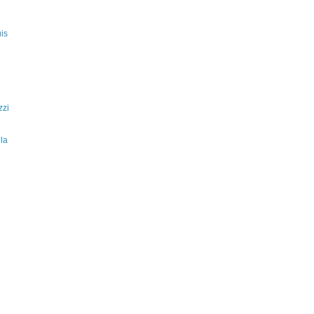
is
zzi
la