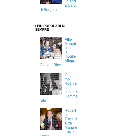
Joland
a Calvi
di Bergolo
I PIÙ POPOLARI DI
SEMPRE
Alfio
Marchi
ni con
la
moglie
Allegra
Giuliani Ricci
Gugliel
mo
Roehrs
sen
conte di
Camma
rata
Robert
o
Zaccari
a tra
Maria e
Lucia