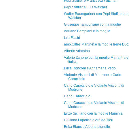
Pepi Staffler e Francesca Witzmann
Pepi Staffler e Luis Walcher
Walter Baumgartner con Pepi Staffler e Lu
Walcher
Giuseppe Tamburrano con la moglie
Adriano Bompiani e la moglie
Iaia Fiastri
amb.Gilles Martinet e la moglie Irene Buo
Alberto Arbasino
Valerio Zanone con la moglie Maria Pia e 
figlia...
Luca Ronconi e Annamaria Pedol
Violante Visconti di Modrone e Carlo
Caracciolo
Carlo Caracciolo e Violante Visconti di
Modrone
Carlo Caracciolo
Carlo Caracciolo e Violante Visconti di
Modrone
Enzo Siciliano con la moglie Flaminia
Giuliana Lojodice e Aroldo Tieri
Erika Blanc e Alberto Lionello