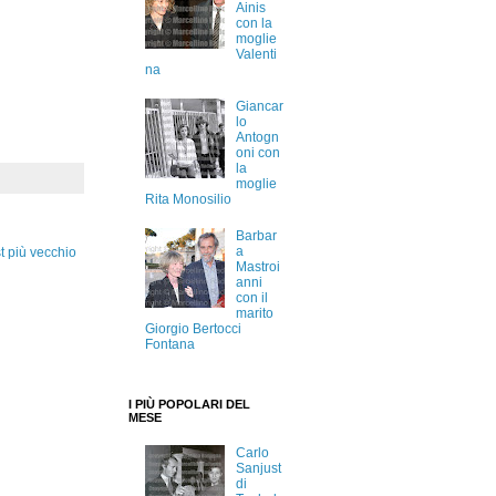
Ainis
con la
moglie
Valenti
na
Giancar
lo
Antogn
oni con
la
moglie
Rita Monosilio
Barbar
a
t più vecchio
Mastroi
anni
con il
marito
Giorgio Bertocci
Fontana
I PIÙ POPOLARI DEL
MESE
Carlo
Sanjust
di