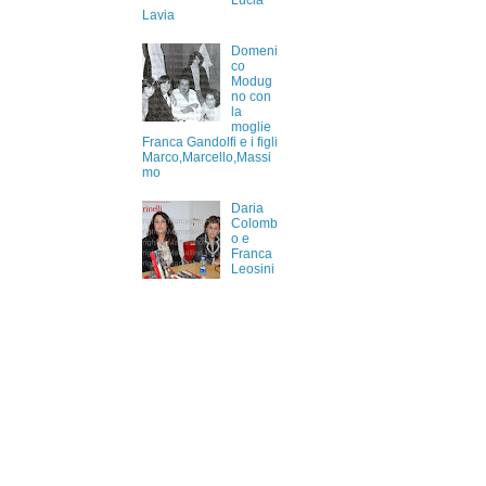
Lucia
Lavia
Domeni
co
Modug
no con
la
moglie
Franca Gandolfi e i figli
Marco,Marcello,Massi
mo
Daria
Colomb
o e
Franca
Leosini