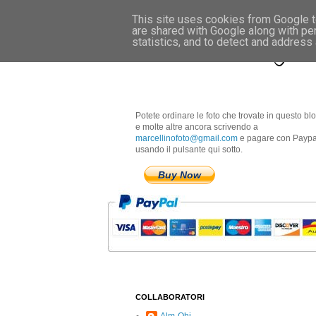
This site uses cookies from Google to
are shared with Google along with pe
Marcellino Radogna 
statistics, and to detect and address
Potete ordinare le foto che trovate in questo bl
e molte altre ancora scrivendo a
marcellinofoto@gmail.com
e pagare con Paypa
usando il pulsante qui sotto.
Buy Now
COLLABORATORI