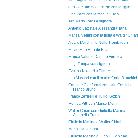
Mariangela Melato e Orazio Orlando
gen.Gaetano Scolamiero con le figlie
Lino Banfi con la moglie Lucia
sen.Mario Toros e signora
Antonio Battista e Alessandra Tana
Marisa Merlini con la figlia e Walter Chiari
Alvaro Marchini e Nello Trombadori
Fulvio Fo e Renato Nicolini
Franca Valeri e Daniele Formica
Luigi Zampa con signora
Evelina Nazzari e Pino Micol
Lea Massari con il marito Carlo Bianchini
Carmine Cianfarani con Italo Gemini e
Franco Bruno
Franco Zeffirelli e Tullio Kezich
Monica Vitti con Marisa Merlini
Walter Chiari con Giulietta Masina,
Antonello Trom...
Giulietta Masina e Walter Chiari
Maria Pia Fanfani
Giulietta Masina e Luca Di Schiena