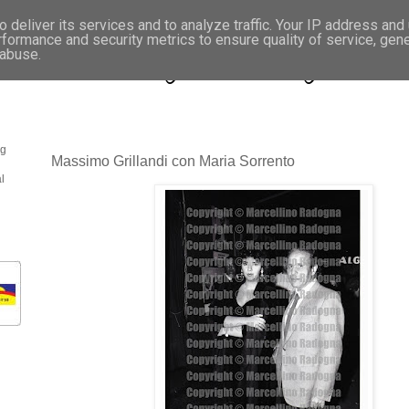
 deliver its services and to analyze traffic. Your IP address and
rformance and security metrics to ensure quality of service, gen
- Fotonotizie per la stampa
 abuse.
og
Massimo Grillandi con Maria Sorrento
l