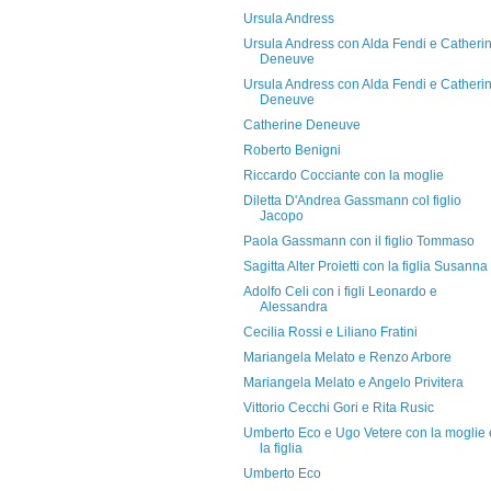
Ursula Andress
Ursula Andress con Alda Fendi e Catheri
Deneuve
Ursula Andress con Alda Fendi e Catheri
Deneuve
Catherine Deneuve
Roberto Benigni
Riccardo Cocciante con la moglie
Diletta D'Andrea Gassmann col figlio
Jacopo
Paola Gassmann con il figlio Tommaso
Sagitta Alter Proietti con la figlia Susanna
Adolfo Celi con i figli Leonardo e
Alessandra
Cecilia Rossi e Liliano Fratini
Mariangela Melato e Renzo Arbore
Mariangela Melato e Angelo Privitera
Vittorio Cecchi Gori e Rita Rusic
Umberto Eco e Ugo Vetere con la moglie 
la figlia
Umberto Eco