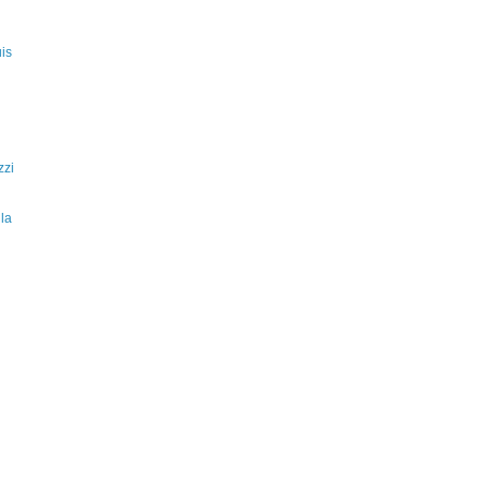
is
zzi
la