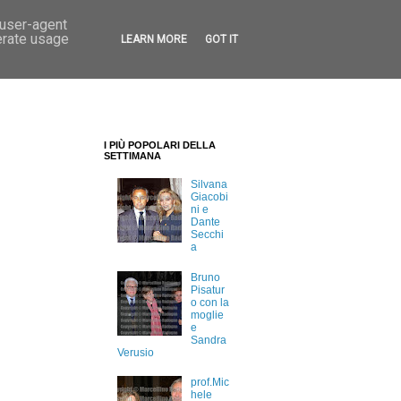
 user-agent
erate usage
LEARN MORE
GOT IT
I PIÙ POPOLARI DELLA
SETTIMANA
Silvana
Giacobi
ni e
Dante
Secchi
a
Bruno
Pisatur
o con la
moglie
e
Sandra
Verusio
prof.Mic
hele