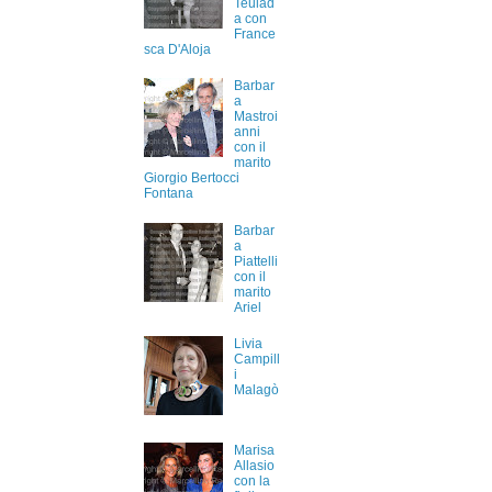
Teulad
a con
France
sca D'Aloja
Barbar
a
Mastroi
anni
con il
marito
Giorgio Bertocci
Fontana
Barbar
a
Piattelli
con il
marito
Ariel
Livia
Campill
i
Malagò
Marisa
Allasio
con la