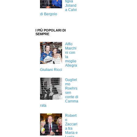
figlia
Joland
a Calvi
di Bergolo
I PIÙ POPOLARI DI
SEMPRE
Alfio
Marchi
ni con
la
moglie
Allegra
Giuliani Ricci
Gugliel
mo
Roehrs
sen
conte di
Camma
rata
Robert
o
Zaccari
a tra
Maria e