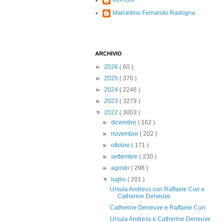
Alm-Ohi
Marcellino Fernando Radogna
ARCHIVIO
►
2026
( 60 )
►
2025
( 370 )
►
2024
( 2246 )
►
2023
( 3279 )
▼
2022
( 3003 )
►
dicembre
( 162 )
►
novembre
( 202 )
►
ottobre
( 171 )
►
settembre
( 230 )
►
agosto
( 298 )
▼
luglio
( 201 )
Ursula Andress con Raffaele Curi e
Catherine Deneuve
Catherine Deneuve e Raffaele Curi
Ursula Andress e Catherine Deneuve