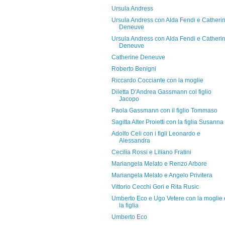
Ursula Andress
Ursula Andress con Alda Fendi e Catheri
Deneuve
Ursula Andress con Alda Fendi e Catheri
Deneuve
Catherine Deneuve
Roberto Benigni
Riccardo Cocciante con la moglie
Diletta D'Andrea Gassmann col figlio
Jacopo
Paola Gassmann con il figlio Tommaso
Sagitta Alter Proietti con la figlia Susanna
Adolfo Celi con i figli Leonardo e
Alessandra
Cecilia Rossi e Liliano Fratini
Mariangela Melato e Renzo Arbore
Mariangela Melato e Angelo Privitera
Vittorio Cecchi Gori e Rita Rusic
Umberto Eco e Ugo Vetere con la moglie 
la figlia
Umberto Eco