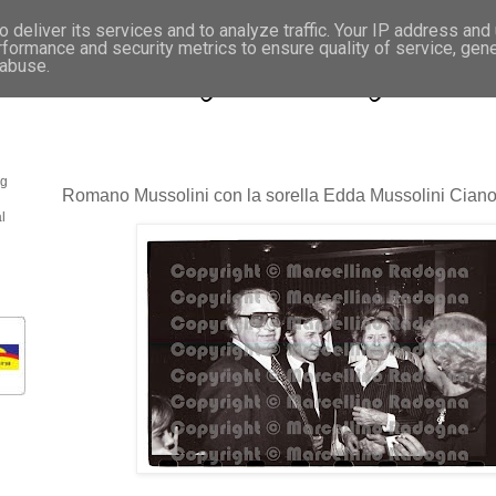
 deliver its services and to analyze traffic. Your IP address and
rformance and security metrics to ensure quality of service, gen
- Fotonotizie per la stampa
 abuse.
og
Romano Mussolini con la sorella Edda Mussolini Cian
l