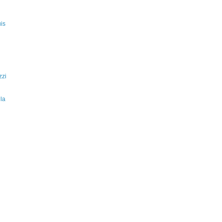
is
zzi
la