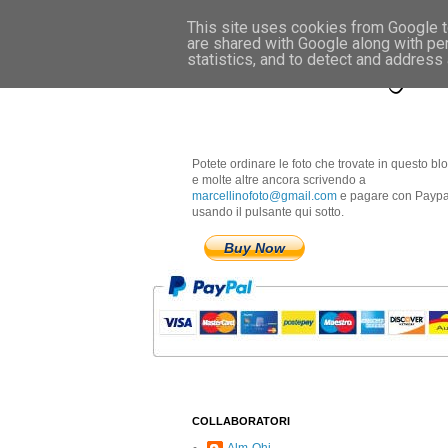
This site uses cookies from Google to
are shared with Google along with pe
Marcellino Radogna 
statistics, and to detect and address
Potete ordinare le foto che trovate in questo bl
e molte altre ancora scrivendo a
marcellinofoto@gmail.com
e pagare con Paypa
usando il pulsante qui sotto.
Buy Now
COLLABORATORI