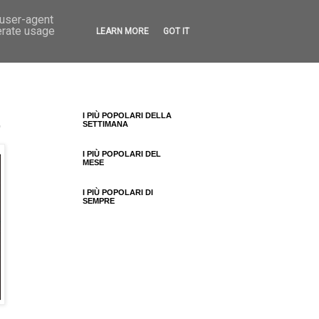
 user-agent
erate usage
LEARN MORE
GOT IT
I PIÙ POPOLARI DELLA
o
SETTIMANA
I PIÙ POPOLARI DEL
MESE
I PIÙ POPOLARI DI
SEMPRE