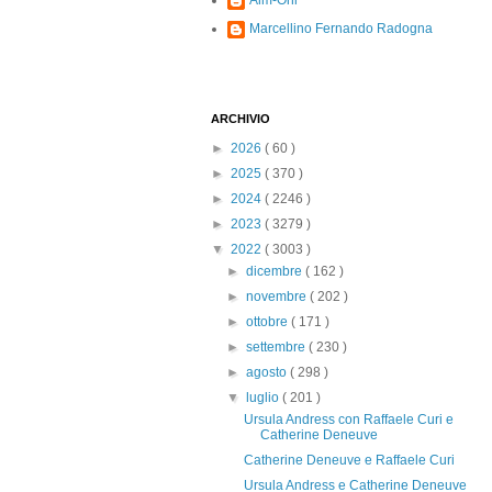
Alm-Ohi
Marcellino Fernando Radogna
ARCHIVIO
►
2026
( 60 )
►
2025
( 370 )
►
2024
( 2246 )
►
2023
( 3279 )
▼
2022
( 3003 )
►
dicembre
( 162 )
►
novembre
( 202 )
►
ottobre
( 171 )
►
settembre
( 230 )
►
agosto
( 298 )
▼
luglio
( 201 )
Ursula Andress con Raffaele Curi e
Catherine Deneuve
Catherine Deneuve e Raffaele Curi
Ursula Andress e Catherine Deneuve