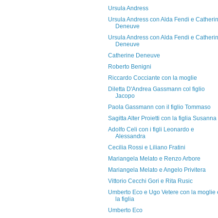
Ursula Andress
Ursula Andress con Alda Fendi e Catheri
Deneuve
Ursula Andress con Alda Fendi e Catheri
Deneuve
Catherine Deneuve
Roberto Benigni
Riccardo Cocciante con la moglie
Diletta D'Andrea Gassmann col figlio
Jacopo
Paola Gassmann con il figlio Tommaso
Sagitta Alter Proietti con la figlia Susanna
Adolfo Celi con i figli Leonardo e
Alessandra
Cecilia Rossi e Liliano Fratini
Mariangela Melato e Renzo Arbore
Mariangela Melato e Angelo Privitera
Vittorio Cecchi Gori e Rita Rusic
Umberto Eco e Ugo Vetere con la moglie 
la figlia
Umberto Eco