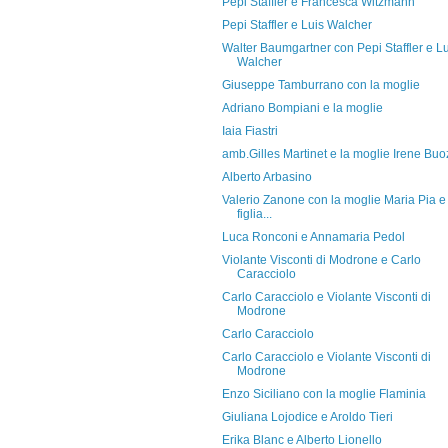
Pepi Staffler e Francesca Witzmann
Pepi Staffler e Luis Walcher
Walter Baumgartner con Pepi Staffler e Lu
Walcher
Giuseppe Tamburrano con la moglie
Adriano Bompiani e la moglie
Iaia Fiastri
amb.Gilles Martinet e la moglie Irene Buo
Alberto Arbasino
Valerio Zanone con la moglie Maria Pia e 
figlia...
Luca Ronconi e Annamaria Pedol
Violante Visconti di Modrone e Carlo
Caracciolo
Carlo Caracciolo e Violante Visconti di
Modrone
Carlo Caracciolo
Carlo Caracciolo e Violante Visconti di
Modrone
Enzo Siciliano con la moglie Flaminia
Giuliana Lojodice e Aroldo Tieri
Erika Blanc e Alberto Lionello