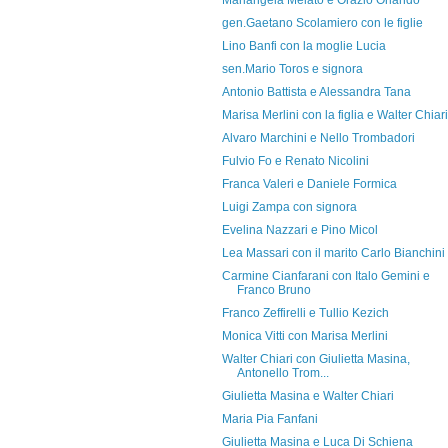
Mariangela Melato e Orazio Orlando
gen.Gaetano Scolamiero con le figlie
Lino Banfi con la moglie Lucia
sen.Mario Toros e signora
Antonio Battista e Alessandra Tana
Marisa Merlini con la figlia e Walter Chiari
Alvaro Marchini e Nello Trombadori
Fulvio Fo e Renato Nicolini
Franca Valeri e Daniele Formica
Luigi Zampa con signora
Evelina Nazzari e Pino Micol
Lea Massari con il marito Carlo Bianchini
Carmine Cianfarani con Italo Gemini e
Franco Bruno
Franco Zeffirelli e Tullio Kezich
Monica Vitti con Marisa Merlini
Walter Chiari con Giulietta Masina,
Antonello Trom...
Giulietta Masina e Walter Chiari
Maria Pia Fanfani
Giulietta Masina e Luca Di Schiena