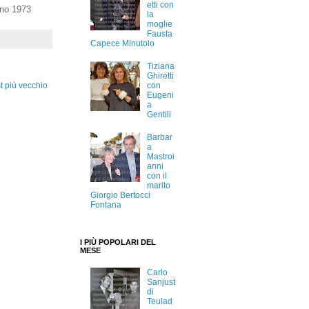
etti con
gno 1973
la
moglie
Fausta
Capece Minutolo
Tiziana
Ghiretti
con
t più vecchio
Eugeni
a
Gentili
Barbar
a
Mastroi
anni
con il
marito
Giorgio Bertocci
Fontana
I PIÙ POPOLARI DEL
MESE
Carlo
Sanjust
di
Teulad