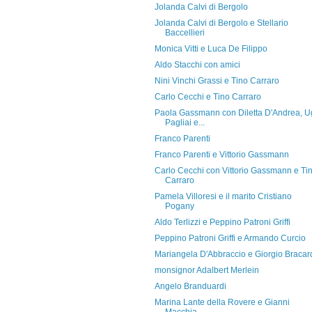
Jolanda Calvi di Bergolo
Jolanda Calvi di Bergolo e Stellario
Baccellieri
Monica Vitti e Luca De Filippo
Aldo Stacchi con amici
Nini Vinchi Grassi e Tino Carraro
Carlo Cecchi e Tino Carraro
Paola Gassmann con Diletta D'Andrea, 
Pagliai e...
Franco Parenti
Franco Parenti e Vittorio Gassmann
Carlo Cecchi con Vittorio Gassmann e Ti
Carraro
Pamela Villoresi e il marito Cristiano
Pogany
Aldo Terlizzi e Peppino Patroni Griffi
Peppino Patroni Griffi e Armando Curcio
Mariangela D'Abbraccio e Giorgio Bracar
monsignor Adalbert Merlein
Angelo Branduardi
Marina Lante della Rovere e Gianni