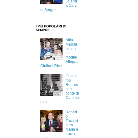
Joland
a Calvi
di Bergolo
I PIÙ POPOLARI DI
SEMPRE
Alfio
Marchi
ni con
la
moglie
Allegra
Giuliani Ricci
Gugliel
mo
Roehrs
sen
conte di
Camma
rata
Robert
o
Zaccari
a tra
Maria e
Lucia