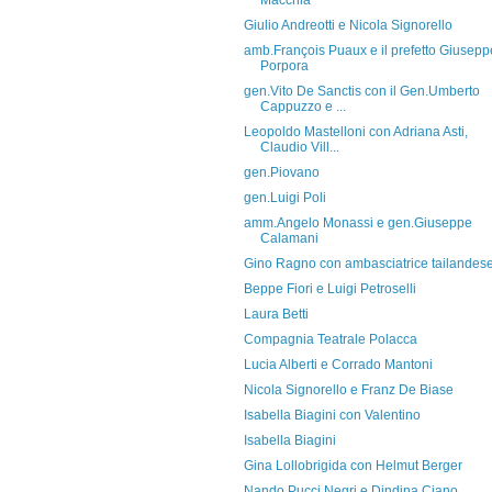
Macchia
Giulio Andreotti e Nicola Signorello
amb.François Puaux e il prefetto Giusepp
Porpora
gen.Vito De Sanctis con il Gen.Umberto
Cappuzzo e ...
Leopoldo Mastelloni con Adriana Asti,
Claudio Vill...
gen.Piovano
gen.Luigi Poli
amm.Angelo Monassi e gen.Giuseppe
Calamani
Gino Ragno con ambasciatrice tailandes
Beppe Fiori e Luigi Petroselli
Laura Betti
Compagnia Teatrale Polacca
Lucia Alberti e Corrado Mantoni
Nicola Signorello e Franz De Biase
Isabella Biagini con Valentino
Isabella Biagini
Gina Lollobrigida con Helmut Berger
Nando Pucci Negri e Dindina Ciano