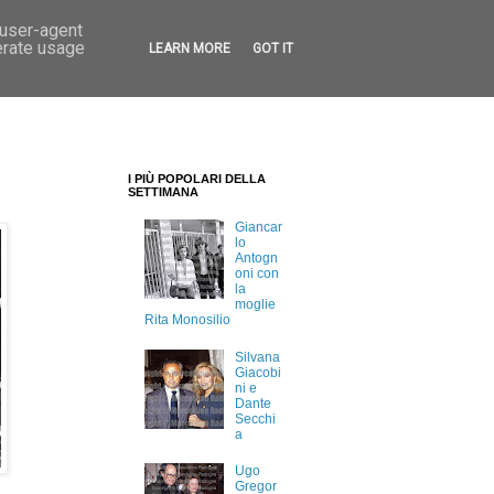
 user-agent
erate usage
LEARN MORE
GOT IT
I PIÙ POPOLARI DELLA
SETTIMANA
Giancar
lo
Antogn
oni con
la
moglie
Rita Monosilio
Silvana
Giacobi
ni e
Dante
Secchi
a
Ugo
Gregor