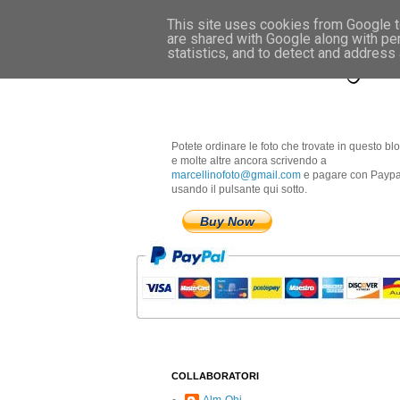
This site uses cookies from Google to
are shared with Google along with pe
Marcellino Radogna 
statistics, and to detect and address
Potete ordinare le foto che trovate in questo bl
e molte altre ancora scrivendo a
marcellinofoto@gmail.com
e pagare con Paypa
usando il pulsante qui sotto.
Buy Now
COLLABORATORI