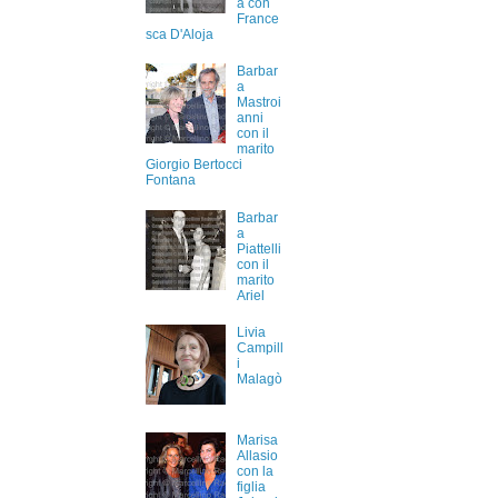
a con
France
sca D'Aloja
Barbar
a
Mastroi
anni
con il
marito
Giorgio Bertocci
Fontana
Barbar
a
Piattelli
con il
marito
Ariel
Livia
Campill
i
Malagò
Marisa
Allasio
con la
figlia