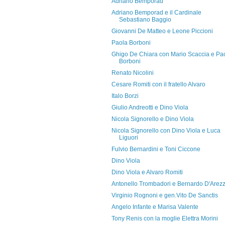
Adriano Bemporad
Adriano Bemporad e il Cardinale
Sebastiano Baggio
Giovanni De Matteo e Leone Piccioni
Paola Borboni
Ghigo De Chiara con Mario Scaccia e Pa
Borboni
Renato Nicolini
Cesare Romiti con il fratello Alvaro
Italo Borzi
Giulio Andreotti e Dino Viola
Nicola Signorello e Dino Viola
Nicola Signorello con Dino Viola e Luca
Liguori
Fulvio Bernardini e Toni Ciccone
Dino Viola
Dino Viola e Alvaro Romiti
Antonello Trombadori e Bernardo D'Arez
Virginio Rognoni e gen.Vito De Sanctis
Angelo Infante e Marisa Valente
Tony Renis con la moglie Elettra Morini