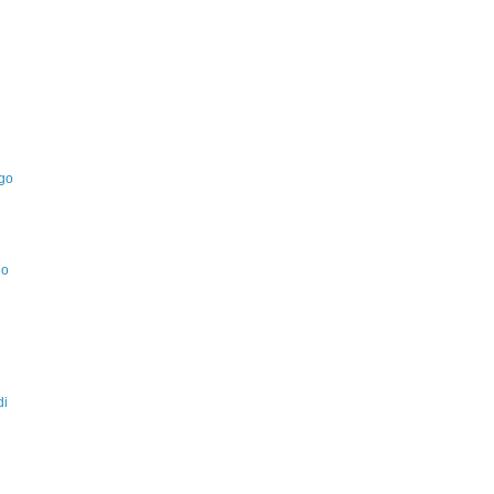
Ugo
no
di