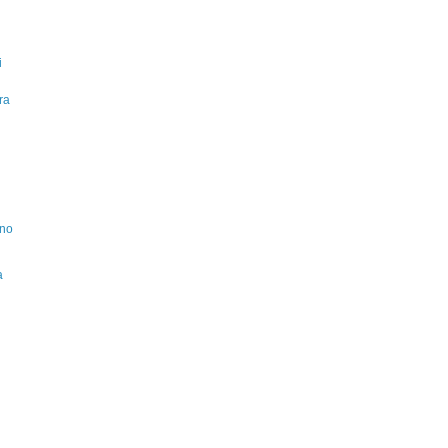
i
ra
ino
a