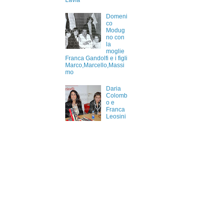
Lavia
Domeni
co
Modug
no con
la
moglie
Franca Gandolfi e i figli
Marco,Marcello,Massi
mo
Daria
Colomb
o e
Franca
Leosini