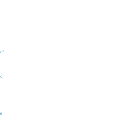
Ugo
no
di