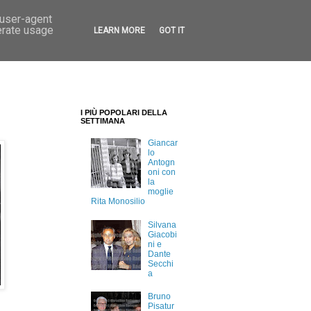
 user-agent
erate usage
LEARN MORE
GOT IT
I PIÙ POPOLARI DELLA
SETTIMANA
Giancar
lo
Antogn
oni con
la
moglie
Rita Monosilio
Silvana
Giacobi
ni e
Dante
Secchi
a
Bruno
Pisatur