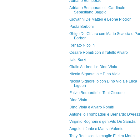
Adriano Bemporad
Adriano Bemporad e il Cardinale
Sebastiano Baggio
Giovanni De Matteo e Leone Piccioni
Paola Borboni
Ghigo De Chiara con Mario Scaccia e Pa
Borboni
Renato Nicolini
Cesare Romiti con il fratello Alvaro
Italo Borzi
Giulio Andreotti e Dino Viola
Nicola Signorello e Dino Viola
Nicola Signorello con Dino Viola e Luca
Liguori
Fulvio Bernardini e Toni Ciccone
Dino Viola
Dino Viola e Alvaro Romiti
Antonello Trombadori e Bernardo D'Arez
Virginio Rognoni e gen.Vito De Sanctis
Angelo Infante e Marisa Valente
Tony Renis con la moglie Elettra Morini