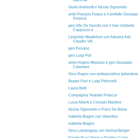
Macchia
Giulio Andreotti e Nicola Signorello
amb.François Puaux e il prefetto Giusepp
Porpora
gen.Vito De Sanctis con il Gen.Umberto
Cappuzzo e ...
Leopoldo Mastelloni con Adriana Asti,
Claudio Vill...
gen.Piovano
gen.Luigi Poli
amm.Angelo Monassi e gen.Giuseppe
Calamani
Gino Ragno con ambasciatrice tailandes
Beppe Fiori e Luigi Petroselli
Laura Betti
Compagnia Teatrale Polacca
Lucia Alberti e Corrado Mantoni
Nicola Signorello e Franz De Biase
Isabella Biagini con Valentino
Isabella Biagini
Gina Lollobrigida con Helmut Berger
Nando Pucci Negri e Dindina Ciano