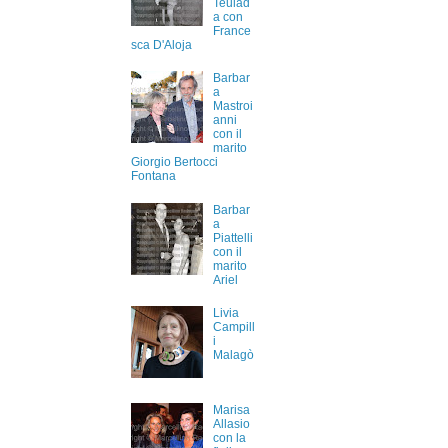
Teulad
a con
France
sca D'Aloja
Barbar
a
Mastroi
anni
con il
marito
Giorgio Bertocci
Fontana
Barbar
a
Piattelli
con il
marito
Ariel
Livia
Campill
i
Malagò
Marisa
Allasio
con la