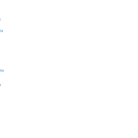
i
ra
ino
a