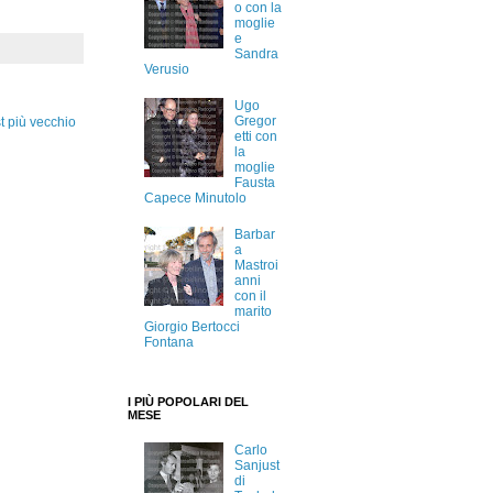
o con la
moglie
e
Sandra
Verusio
Ugo
Gregor
t più vecchio
etti con
la
moglie
Fausta
Capece Minutolo
Barbar
a
Mastroi
anni
con il
marito
Giorgio Bertocci
Fontana
I PIÙ POPOLARI DEL
MESE
Carlo
Sanjust
di