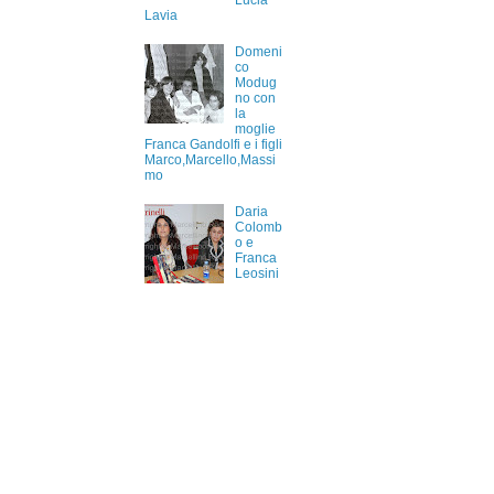
Lucia
Lavia
Domeni
co
Modug
no con
la
moglie
Franca Gandolfi e i figli
Marco,Marcello,Massi
mo
Daria
Colomb
o e
Franca
Leosini