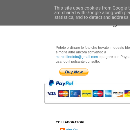
This site uses cookies from Google to
are shared with Google along with pe
Marcellino Radogna 
statistics, and to detect and address
Potete ordinare le foto che trovate in questo bl
e molte altre ancora scrivendo a
marcellinofoto@gmail.com
e pagare con Paypa
usando il pulsante qui sotto.
Buy Now
COLLABORATORI