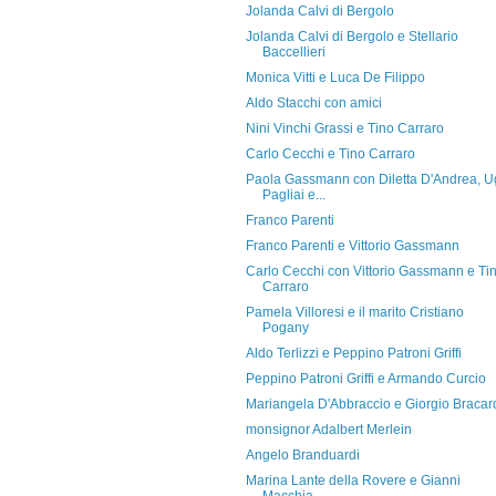
Jolanda Calvi di Bergolo
Jolanda Calvi di Bergolo e Stellario
Baccellieri
Monica Vitti e Luca De Filippo
Aldo Stacchi con amici
Nini Vinchi Grassi e Tino Carraro
Carlo Cecchi e Tino Carraro
Paola Gassmann con Diletta D'Andrea, 
Pagliai e...
Franco Parenti
Franco Parenti e Vittorio Gassmann
Carlo Cecchi con Vittorio Gassmann e Ti
Carraro
Pamela Villoresi e il marito Cristiano
Pogany
Aldo Terlizzi e Peppino Patroni Griffi
Peppino Patroni Griffi e Armando Curcio
Mariangela D'Abbraccio e Giorgio Bracar
monsignor Adalbert Merlein
Angelo Branduardi
Marina Lante della Rovere e Gianni