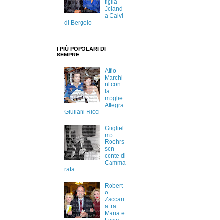
figlia
Joland
a Calvi
di Bergolo
I PIÙ POPOLARI DI
SEMPRE
Alfio
Marchi
ni con
la
moglie
Allegra
Giuliani Ricci
Gugliel
mo
Roehrs
sen
conte di
Camma
rata
Robert
o
Zaccari
a tra
Maria e