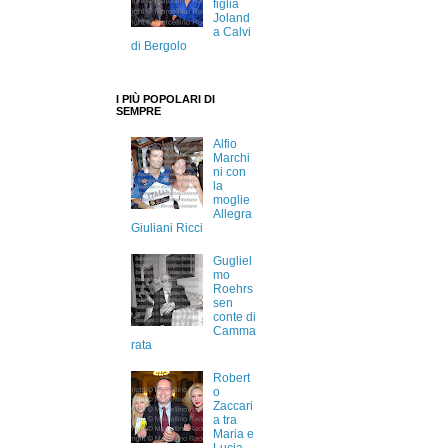
figlia
Joland
a Calvi
di Bergolo
I PIÙ POPOLARI DI
SEMPRE
Alfio
Marchi
ni con
la
moglie
Allegra
Giuliani Ricci
Gugliel
mo
Roehrs
sen
conte di
Camma
rata
Robert
o
Zaccari
a tra
Maria e