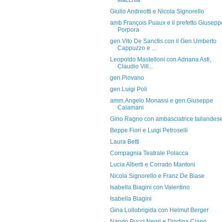
Macchia
Giulio Andreotti e Nicola Signorello
amb.François Puaux e il prefetto Giusepp
Porpora
gen.Vito De Sanctis con il Gen.Umberto
Cappuzzo e ...
Leopoldo Mastelloni con Adriana Asti,
Claudio Vill...
gen.Piovano
gen.Luigi Poli
amm.Angelo Monassi e gen.Giuseppe
Calamani
Gino Ragno con ambasciatrice tailandes
Beppe Fiori e Luigi Petroselli
Laura Betti
Compagnia Teatrale Polacca
Lucia Alberti e Corrado Mantoni
Nicola Signorello e Franz De Biase
Isabella Biagini con Valentino
Isabella Biagini
Gina Lollobrigida con Helmut Berger
Nando Pucci Negri e Dindina Ciano