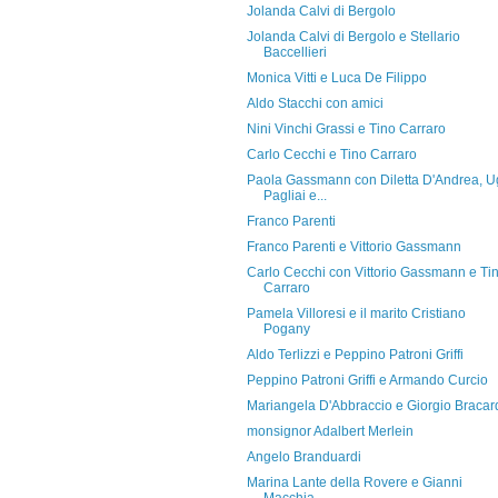
Jolanda Calvi di Bergolo
Jolanda Calvi di Bergolo e Stellario
Baccellieri
Monica Vitti e Luca De Filippo
Aldo Stacchi con amici
Nini Vinchi Grassi e Tino Carraro
Carlo Cecchi e Tino Carraro
Paola Gassmann con Diletta D'Andrea, 
Pagliai e...
Franco Parenti
Franco Parenti e Vittorio Gassmann
Carlo Cecchi con Vittorio Gassmann e Ti
Carraro
Pamela Villoresi e il marito Cristiano
Pogany
Aldo Terlizzi e Peppino Patroni Griffi
Peppino Patroni Griffi e Armando Curcio
Mariangela D'Abbraccio e Giorgio Bracar
monsignor Adalbert Merlein
Angelo Branduardi
Marina Lante della Rovere e Gianni