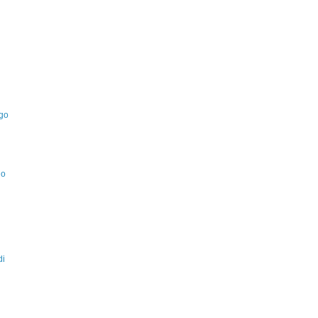
Ugo
no
di