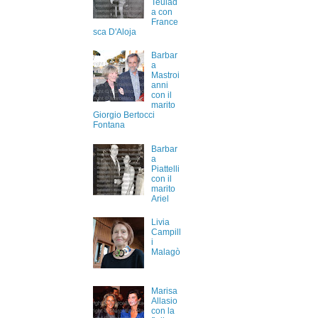
Teulad
a con
France
sca D'Aloja
Barbar
a
Mastroi
anni
con il
marito
Giorgio Bertocci
Fontana
Barbar
a
Piattelli
con il
marito
Ariel
Livia
Campill
i
Malagò
Marisa
Allasio
con la