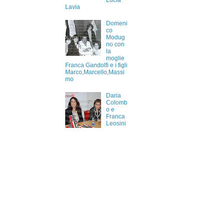
Lucia
Lavia
Domeni
co
Modug
no con
la
moglie
Franca Gandolfi e i figli
Marco,Marcello,Massi
mo
Daria
Colomb
o e
Franca
Leosini