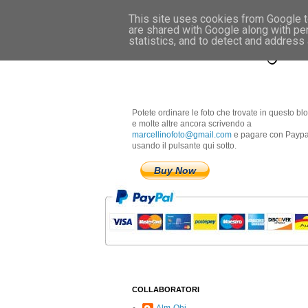
This site uses cookies from Google to
are shared with Google along with pe
Marcellino Radogna 
statistics, and to detect and address
Potete ordinare le foto che trovate in questo bl
e molte altre ancora scrivendo a
marcellinofoto@gmail.com
e pagare con Paypa
usando il pulsante qui sotto.
Buy Now
COLLABORATORI