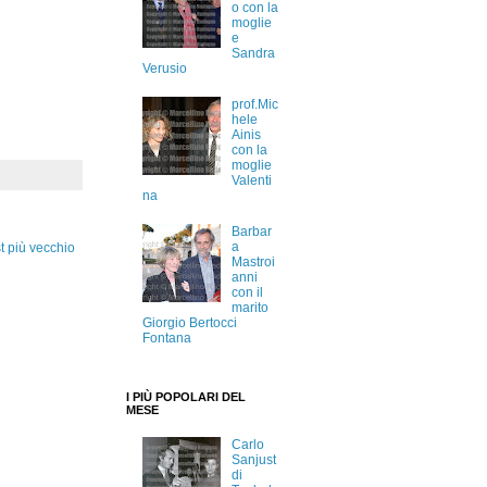
o con la
moglie
e
Sandra
Verusio
prof.Mic
hele
Ainis
con la
moglie
Valenti
na
Barbar
a
t più vecchio
Mastroi
anni
con il
marito
Giorgio Bertocci
Fontana
I PIÙ POPOLARI DEL
MESE
Carlo
Sanjust
di