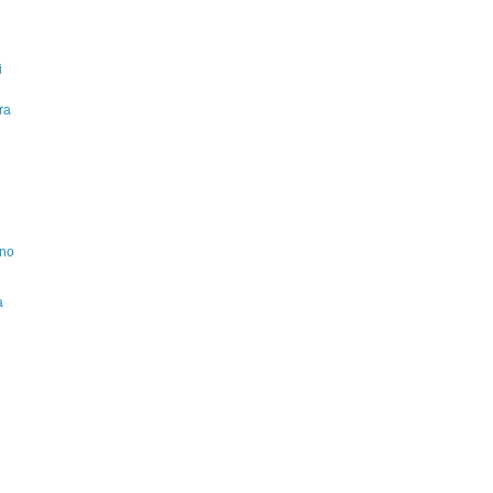
i
ra
ino
a