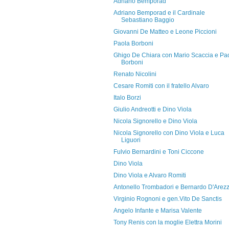
Adriano Bemporad
Adriano Bemporad e il Cardinale
Sebastiano Baggio
Giovanni De Matteo e Leone Piccioni
Paola Borboni
Ghigo De Chiara con Mario Scaccia e Pa
Borboni
Renato Nicolini
Cesare Romiti con il fratello Alvaro
Italo Borzi
Giulio Andreotti e Dino Viola
Nicola Signorello e Dino Viola
Nicola Signorello con Dino Viola e Luca
Liguori
Fulvio Bernardini e Toni Ciccone
Dino Viola
Dino Viola e Alvaro Romiti
Antonello Trombadori e Bernardo D'Arez
Virginio Rognoni e gen.Vito De Sanctis
Angelo Infante e Marisa Valente
Tony Renis con la moglie Elettra Morini