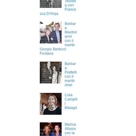
Teulad
a con
France
sca D'Aloja
Barbar
a
Mastroi
anni
con il
marito
Giorgio Bertocci
Fontana
Barbar
a
Piattelli
con il
marito
Ariel
Livia
Campill
i
Malagò
Marisa
Allasio
con la