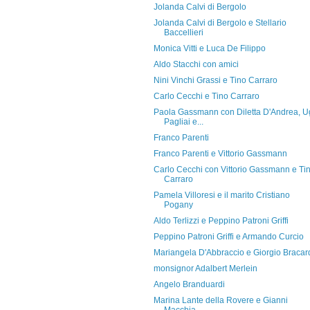
Jolanda Calvi di Bergolo
Jolanda Calvi di Bergolo e Stellario
Baccellieri
Monica Vitti e Luca De Filippo
Aldo Stacchi con amici
Nini Vinchi Grassi e Tino Carraro
Carlo Cecchi e Tino Carraro
Paola Gassmann con Diletta D'Andrea, 
Pagliai e...
Franco Parenti
Franco Parenti e Vittorio Gassmann
Carlo Cecchi con Vittorio Gassmann e Ti
Carraro
Pamela Villoresi e il marito Cristiano
Pogany
Aldo Terlizzi e Peppino Patroni Griffi
Peppino Patroni Griffi e Armando Curcio
Mariangela D'Abbraccio e Giorgio Bracar
monsignor Adalbert Merlein
Angelo Branduardi
Marina Lante della Rovere e Gianni