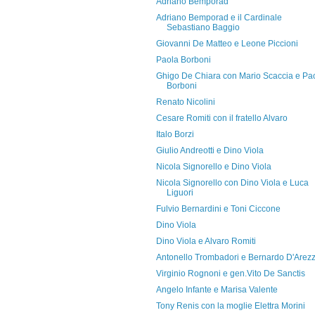
Adriano Bemporad
Adriano Bemporad e il Cardinale
Sebastiano Baggio
Giovanni De Matteo e Leone Piccioni
Paola Borboni
Ghigo De Chiara con Mario Scaccia e Pa
Borboni
Renato Nicolini
Cesare Romiti con il fratello Alvaro
Italo Borzi
Giulio Andreotti e Dino Viola
Nicola Signorello e Dino Viola
Nicola Signorello con Dino Viola e Luca
Liguori
Fulvio Bernardini e Toni Ciccone
Dino Viola
Dino Viola e Alvaro Romiti
Antonello Trombadori e Bernardo D'Arez
Virginio Rognoni e gen.Vito De Sanctis
Angelo Infante e Marisa Valente
Tony Renis con la moglie Elettra Morini