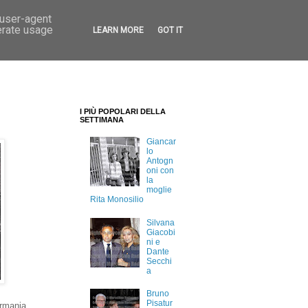
 user-agent
erate usage
LEARN MORE
GOT IT
I PIÙ POPOLARI DELLA
SETTIMANA
Giancar
lo
Antogn
oni con
la
moglie
Rita Monosilio
Silvana
Giacobi
ni e
Dante
Secchi
a
Bruno
Pisatur
ermania.