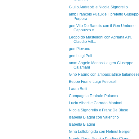
Macchia
Giulio Andreotti e Nicola Signorello
amb.François Puaux e il prefetto Giusepp
Porpora
gen.Vito De Sanctis con il Gen.Umberto
Cappuzzo e ...
Leopoldo Mastelloni con Adriana Asti,
Claudio Vill...
gen.Piovano
gen.Luigi Poli
amm.Angelo Monassi e gen.Giuseppe
Calamani
Gino Ragno con ambasciatrice tailandes
Beppe Fiori e Luigi Petroselli
Laura Betti
Compagnia Teatrale Polacca
Lucia Alberti e Corrado Mantoni
Nicola Signorello e Franz De Biase
Isabella Biagini con Valentino
Isabella Biagini
Gina Lollobrigida con Helmut Berger
Nando Pucci Negri e Dindina Ciano