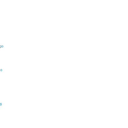
Ugo
no
di