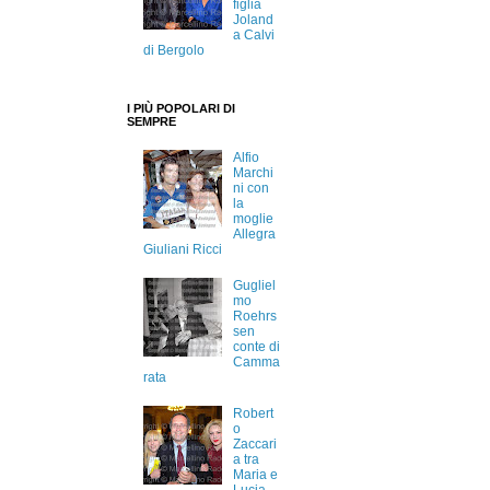
figlia
Joland
a Calvi
di Bergolo
I PIÙ POPOLARI DI
SEMPRE
Alfio
Marchi
ni con
la
moglie
Allegra
Giuliani Ricci
Gugliel
mo
Roehrs
sen
conte di
Camma
rata
Robert
o
Zaccari
a tra
Maria e