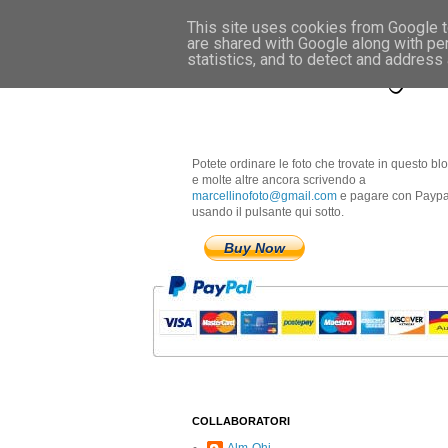
This site uses cookies from Google to
are shared with Google along with pe
Marcellino Radogna 
statistics, and to detect and address
Potete ordinare le foto che trovate in questo bl
e molte altre ancora scrivendo a
marcellinofoto@gmail.com
e pagare con Paypa
usando il pulsante qui sotto.
Buy Now
COLLABORATORI