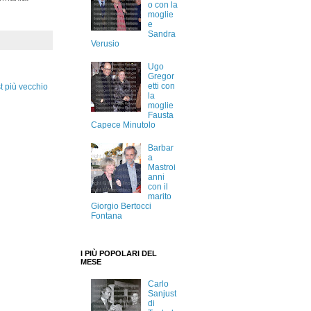
o con la
moglie
e
Sandra
Verusio
Ugo
Gregor
etti con
t più vecchio
la
moglie
Fausta
Capece Minutolo
Barbar
a
Mastroi
anni
con il
marito
Giorgio Bertocci
Fontana
I PIÙ POPOLARI DEL
MESE
Carlo
Sanjust
di