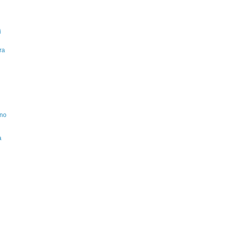
i
ra
ino
a