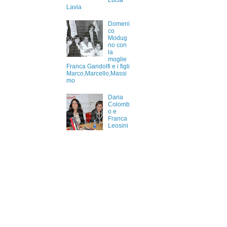
Lucia
Lavia
Domeni
co
Modug
no con
la
moglie
Franca Gandolfi e i figli
Marco,Marcello,Massi
mo
Daria
Colomb
o e
Franca
Leosini