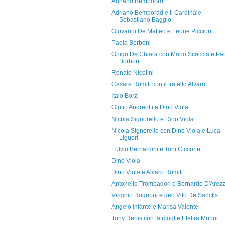
Adriano Bemporad
Adriano Bemporad e il Cardinale
Sebastiano Baggio
Giovanni De Matteo e Leone Piccioni
Paola Borboni
Ghigo De Chiara con Mario Scaccia e Pa
Borboni
Renato Nicolini
Cesare Romiti con il fratello Alvaro
Italo Borzi
Giulio Andreotti e Dino Viola
Nicola Signorello e Dino Viola
Nicola Signorello con Dino Viola e Luca
Liguori
Fulvio Bernardini e Toni Ciccone
Dino Viola
Dino Viola e Alvaro Romiti
Antonello Trombadori e Bernardo D'Arez
Virginio Rognoni e gen.Vito De Sanctis
Angelo Infante e Marisa Valente
Tony Renis con la moglie Elettra Morini