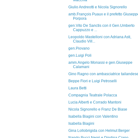
Macchia
Giulio Andreotti e Nicola Signorello
amb.François Puaux e il prefetto Giusepp
Porpora
gen.Vito De Sanctis con il Gen.Umberto
Cappuzzo e ...
Leopoldo Mastelloni con Adriana Asti,
Claudio Vill...
gen.Piovano
gen.Luigi Poli
amm.Angelo Monassi e gen.Giuseppe
Calamani
Gino Ragno con ambasciatrice tailandes
Beppe Fiori e Luigi Petroselli
Laura Betti
Compagnia Teatrale Polacca
Lucia Alberti e Corrado Mantoni
Nicola Signorello e Franz De Biase
Isabella Biagini con Valentino
Isabella Biagini
Gina Lollobrigida con Helmut Berger
Nando Pucci Negri e Dindina Ciano