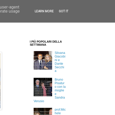
 user-agent
erate usage
LEARN MORE
GOT IT
I PIÙ POPOLARI DELLA
SETTIMANA
Silvana
Giacobi
ni e
Dante
Secchi
a
Bruno
Pisatur
o con la
moglie
e
Sandra
Verusio
prof.Mic
hele