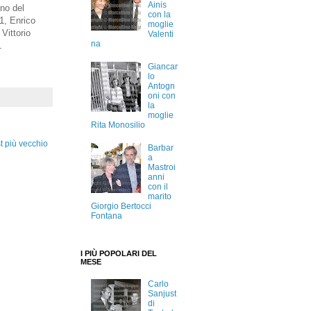
Ainis
gno del
con la
1, Enrico
moglie
Vittorio
Valenti
na
1
Giancar
lo
Antogn
oni con
la
moglie
Rita Monosilio
t più vecchio
Barbar
a
Mastroi
anni
con il
marito
Giorgio Bertocci
Fontana
I PIÙ POPOLARI DEL
MESE
Carlo
Sanjust
di