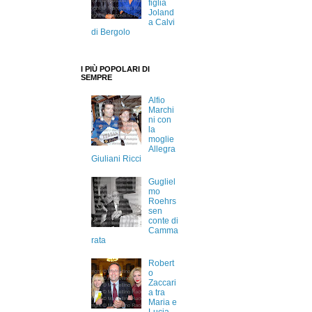
figlia
Joland
a Calvi
di Bergolo
I PIÙ POPOLARI DI
SEMPRE
Alfio
Marchi
ni con
la
moglie
Allegra
Giuliani Ricci
Gugliel
mo
Roehrs
sen
conte di
Camma
rata
Robert
o
Zaccari
a tra
Maria e