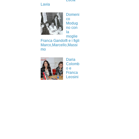
Lucia
Lavia
Domeni
co
Modug
no con
la
moglie
Franca Gandolfi e i figli
Marco,Marcello,Massi
mo
Daria
Colomb
o e
Franca
Leosini