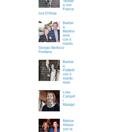
Teulad
a con
France
sca D'Aloja
Barbar
a
Mastroi
anni
con il
marito
Giorgio Bertocci
Fontana
Barbar
a
Piattelli
con il
marito
Ariel
Livia
Campill
i
Malagò
Marisa
Allasio
con la