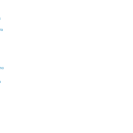
i
ra
ino
a