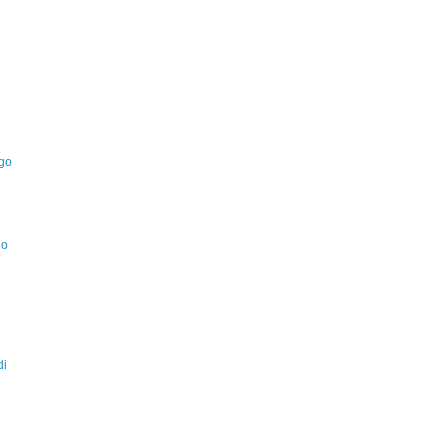
Ugo
no
di