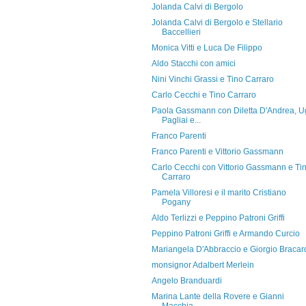
Jolanda Calvi di Bergolo
Jolanda Calvi di Bergolo e Stellario
Baccellieri
Monica Vitti e Luca De Filippo
Aldo Stacchi con amici
Nini Vinchi Grassi e Tino Carraro
Carlo Cecchi e Tino Carraro
Paola Gassmann con Diletta D'Andrea, 
Pagliai e...
Franco Parenti
Franco Parenti e Vittorio Gassmann
Carlo Cecchi con Vittorio Gassmann e Ti
Carraro
Pamela Villoresi e il marito Cristiano
Pogany
Aldo Terlizzi e Peppino Patroni Griffi
Peppino Patroni Griffi e Armando Curcio
Mariangela D'Abbraccio e Giorgio Bracar
monsignor Adalbert Merlein
Angelo Branduardi
Marina Lante della Rovere e Gianni