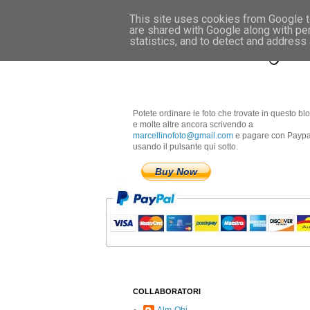
This site uses cookies from Google to
are shared with Google along with pe
Marcellino Radogna 
statistics, and to detect and address
Potete ordinare le foto che trovate in questo bl
e molte altre ancora scrivendo a
marcellinofoto@gmail.com
e pagare con Paypa
usando il pulsante qui sotto.
Buy Now
COLLABORATORI