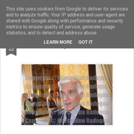
Marcellino Radogna - Fotonotizie per la stampa
This site uses cookies from Google to deliver its services
and to analyze traffic. Your IP address and user-agent are
shared with Google along with performance and security
metrics to ensure quality of service, generate usage
statistics, and to detect and address abuse.
JUL
LEARN MORE
GOT IT
Luigi Chiariello
22