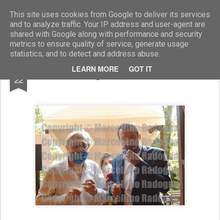
Marcellino Radogna - Fotonotizie per la stampa
This site uses cookies from Google to deliver its services
and to analyze traffic. Your IP address and user-agent are
shared with Google along with performance and security
metrics to ensure quality of service, generate usage
statistics, and to detect and address abuse.
JUL
LEARN MORE
GOT IT
Vittorio Sgarbi e Matteo Salvini
22