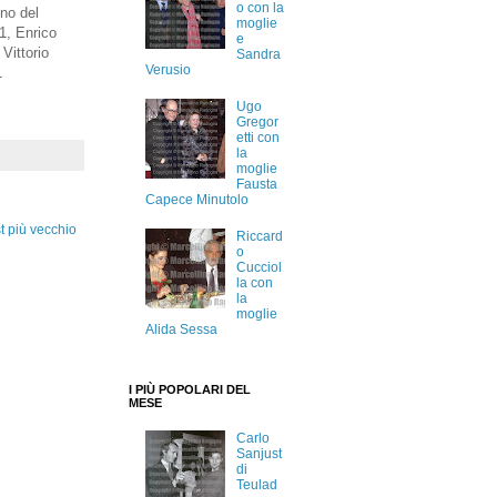
o con la
gno del
moglie
1, Enrico
e
Vittorio
Sandra
Verusio
1
Ugo
Gregor
etti con
la
moglie
Fausta
Capece Minutolo
t più vecchio
Riccard
o
Cucciol
la con
la
moglie
Alida Sessa
I PIÙ POPOLARI DEL
MESE
Carlo
Sanjust
di
Teulad