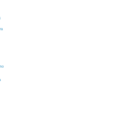
i
ra
ino
a