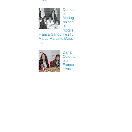
Lavia
Domeni
co
Modug
no con
la
moglie
Franca Gandolfi e i figli
Marco,Marcello,Massi
mo
Daria
Colomb
o e
Franca
Leosini