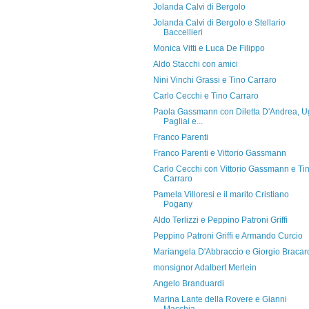
Jolanda Calvi di Bergolo
Jolanda Calvi di Bergolo e Stellario
Baccellieri
Monica Vitti e Luca De Filippo
Aldo Stacchi con amici
Nini Vinchi Grassi e Tino Carraro
Carlo Cecchi e Tino Carraro
Paola Gassmann con Diletta D'Andrea, 
Pagliai e...
Franco Parenti
Franco Parenti e Vittorio Gassmann
Carlo Cecchi con Vittorio Gassmann e Ti
Carraro
Pamela Villoresi e il marito Cristiano
Pogany
Aldo Terlizzi e Peppino Patroni Griffi
Peppino Patroni Griffi e Armando Curcio
Mariangela D'Abbraccio e Giorgio Bracar
monsignor Adalbert Merlein
Angelo Branduardi
Marina Lante della Rovere e Gianni