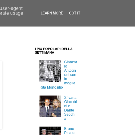
 user-agent
erate usage
LEARN MORE
GOT IT
I PIÙ POPOLARI DELLA
SETTIMANA
Giancar
lo
Antogn
oni con
la
moglie
Rita Monosilio
Silvana
Giacobi
ni e
Dante
Secchi
a
Bruno
Pisatur