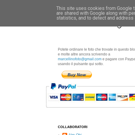
This site uses cookies from Google to
are shared with Google along with pe
Marcellino Radogna 
statistics, and to detect and address
Potete ordinare le foto che trovate in questo bl
e molte altre ancora scrivendo a
marcellinofoto@gmail.com
e pagare con Paypa
usando il pulsante qui sotto.
Buy Now
COLLABORATORI