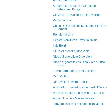
Adriano Bemporad
Adriano Bemporad e il Cardinale
Sebastiano Baggio
Giovanni De Matteo e Leone Piccioni
Paola Borboni
Ghigo De Chiara con Mario Scaccia e Pa
Borboni
Renato Nicolini
Cesare Romiti con il fratello Alvaro
Italo Borzi
Giulio Andreotti e Dino Viola
Nicola Signorello e Dino Viola
Nicola Signorello con Dino Viola e Luca
Liguori
Fulvio Bernardini e Toni Ciccone
Dino Viola
Dino Viola e Alvaro Romiti
Antonello Trombadori e Bernardo D'Arez
Virginio Rognoni e gen.Vito De Sanctis
Angelo Infante e Marisa Valente
Tony Renis con la moglie Elettra Morini