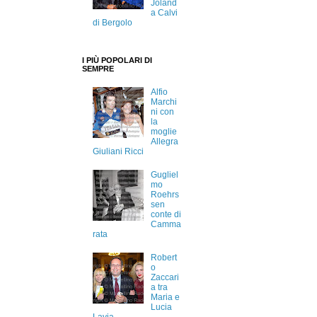
Joland
a Calvi
di Bergolo
I PIÙ POPOLARI DI
SEMPRE
Alfio
Marchi
ni con
la
moglie
Allegra
Giuliani Ricci
Gugliel
mo
Roehrs
sen
conte di
Camma
rata
Robert
o
Zaccari
a tra
Maria e
Lucia