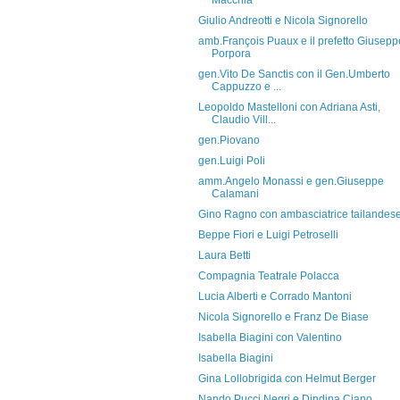
Macchia
Giulio Andreotti e Nicola Signorello
amb.François Puaux e il prefetto Giusepp
Porpora
gen.Vito De Sanctis con il Gen.Umberto
Cappuzzo e ...
Leopoldo Mastelloni con Adriana Asti,
Claudio Vill...
gen.Piovano
gen.Luigi Poli
amm.Angelo Monassi e gen.Giuseppe
Calamani
Gino Ragno con ambasciatrice tailandes
Beppe Fiori e Luigi Petroselli
Laura Betti
Compagnia Teatrale Polacca
Lucia Alberti e Corrado Mantoni
Nicola Signorello e Franz De Biase
Isabella Biagini con Valentino
Isabella Biagini
Gina Lollobrigida con Helmut Berger
Nando Pucci Negri e Dindina Ciano