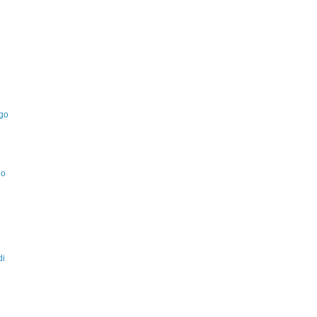
Ugo
no
di