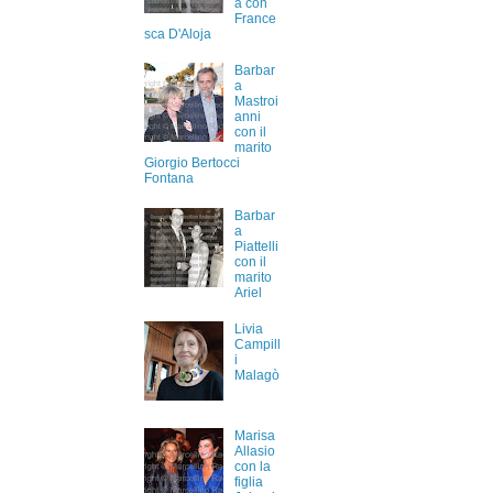
a con
France
sca D'Aloja
Barbar
a
Mastroi
anni
con il
marito
Giorgio Bertocci
Fontana
Barbar
a
Piattelli
con il
marito
Ariel
Livia
Campill
i
Malagò
Marisa
Allasio
con la
figlia