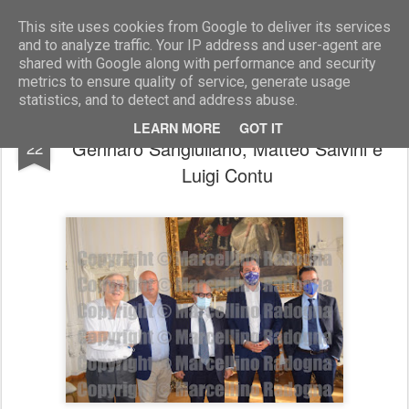
Marcellino Radogna - Fotonotizie per la stampa
This site uses cookies from Google to deliver its services
and to analyze traffic. Your IP address and user-agent are
shared with Google along with performance and security
metrics to ensure quality of service, generate usage
statistics, and to detect and address abuse.
Vittorio Sgarbi con Giuseppe Malara,
JUL
LEARN MORE
GOT IT
Gennaro Sangiuliano, Matteo Salvini e
22
Luigi Contu