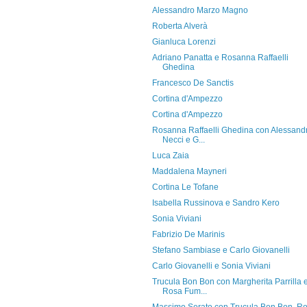
Alessandro Marzo Magno
Roberta Alverà
Gianluca Lorenzi
Adriano Panatta e Rosanna Raffaelli
Ghedina
Francesco De Sanctis
Cortina d'Ampezzo
Cortina d'Ampezzo
Rosanna Raffaelli Ghedina con Alessand
Necci e G...
Luca Zaia
Maddalena Mayneri
Cortina Le Tofane
Isabella Russinova e Sandro Kero
Sonia Viviani
Fabrizio De Marinis
Stefano Sambiase e Carlo Giovanelli
Carlo Giovanelli e Sonia Viviani
Trucula Bon Bon con Margherita Parrilla 
Rosa Fum...