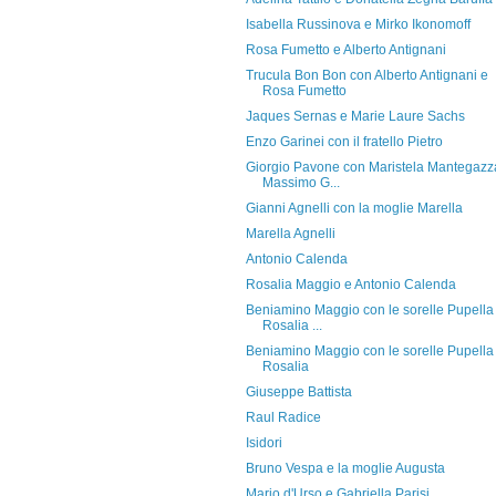
Isabella Russinova e Mirko Ikonomoff
Rosa Fumetto e Alberto Antignani
Trucula Bon Bon con Alberto Antignani e
Rosa Fumetto
Jaques Sernas e Marie Laure Sachs
Enzo Garinei con il fratello Pietro
Giorgio Pavone con Maristela Mantegazz
Massimo G...
Gianni Agnelli con la moglie Marella
Marella Agnelli
Antonio Calenda
Rosalia Maggio e Antonio Calenda
Beniamino Maggio con le sorelle Pupella
Rosalia ...
Beniamino Maggio con le sorelle Pupella
Rosalia
Giuseppe Battista
Raul Radice
Isidori
Bruno Vespa e la moglie Augusta
Mario d'Urso e Gabriella Parisi