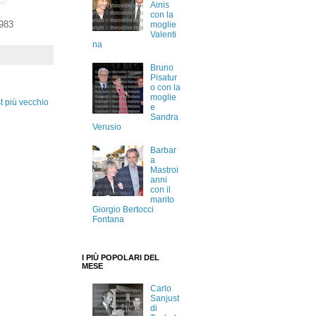
Ainis
con la
1983
moglie
Valenti
na
Bruno
Pisatur
o con la
moglie
t più vecchio
e
Sandra
Verusio
Barbar
a
Mastroi
anni
con il
marito
Giorgio Bertocci
Fontana
I PIÙ POPOLARI DEL
MESE
Carlo
Sanjust
di