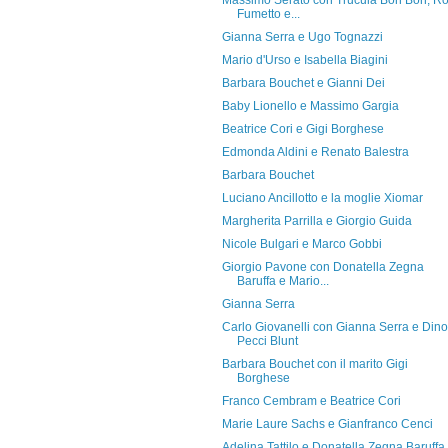
Massimo Serato con Trucula Bon Bon, R
Fumetto e...
Gianna Serra e Ugo Tognazzi
Mario d'Urso e Isabella Biagini
Barbara Bouchet e Gianni Dei
Baby Lionello e Massimo Gargia
Beatrice Cori e Gigi Borghese
Edmonda Aldini e Renato Balestra
Barbara Bouchet
Luciano Ancillotto e la moglie Xiomar
Margherita Parrilla e Giorgio Guida
Nicole Bulgari e Marco Gobbi
Giorgio Pavone con Donatella Zegna
Baruffa e Mario...
Gianna Serra
Carlo Giovanelli con Gianna Serra e Dino
Pecci Blunt
Barbara Bouchet con il marito Gigi
Borghese
Franco Cembram e Beatrice Cori
Marie Laure Sachs e Gianfranco Cenci
Adelina Tattilo e Donatella Zegna Baruffa