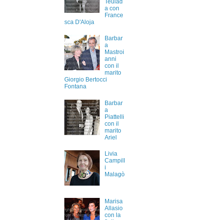
Teulad
a con
France
sca D'Aloja
Barbar
a
Mastroi
anni
con il
marito
Giorgio Bertocci
Fontana
Barbar
a
Piattelli
con il
marito
Ariel
Livia
Campill
i
Malagò
Marisa
Allasio
con la