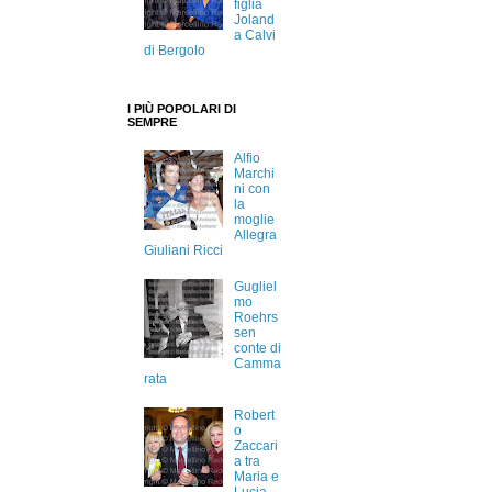
figlia
Joland
a Calvi
di Bergolo
I PIÙ POPOLARI DI
SEMPRE
Alfio
Marchi
ni con
la
moglie
Allegra
Giuliani Ricci
Gugliel
mo
Roehrs
sen
conte di
Camma
rata
Robert
o
Zaccari
a tra
Maria e