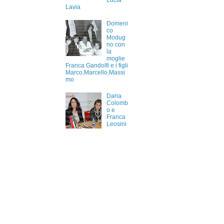
Lucia
Lavia
Domeni
co
Modug
no con
la
moglie
Franca Gandolfi e i figli
Marco,Marcello,Massi
mo
Daria
Colomb
o e
Franca
Leosini