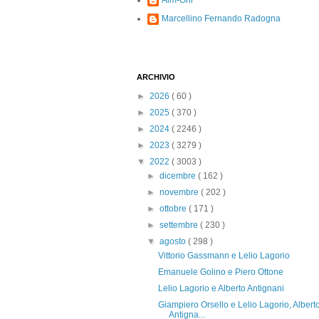
Alm-Ohi
Marcellino Fernando Radogna
ARCHIVIO
►
2026
( 60 )
►
2025
( 370 )
►
2024
( 2246 )
►
2023
( 3279 )
▼
2022
( 3003 )
►
dicembre
( 162 )
►
novembre
( 202 )
►
ottobre
( 171 )
►
settembre
( 230 )
▼
agosto
( 298 )
Vittorio Gassmann e Lelio Lagorio
Emanuele Golino e Piero Ottone
Lelio Lagorio e Alberto Antignani
Giampiero Orsello e Lelio Lagorio, Albert
Antigna...