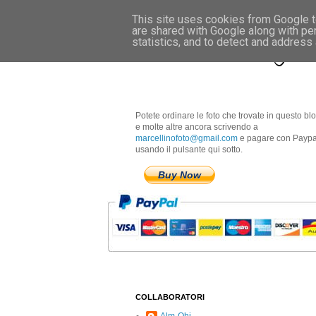
This site uses cookies from Google to
are shared with Google along with pe
Marcellino Radogna 
statistics, and to detect and address
Potete ordinare le foto che trovate in questo bl
e molte altre ancora scrivendo a
marcellinofoto@gmail.com
e pagare con Paypa
usando il pulsante qui sotto.
Buy Now
COLLABORATORI