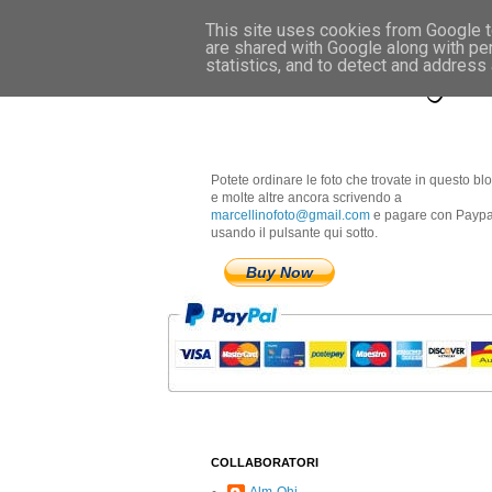
This site uses cookies from Google to
are shared with Google along with pe
Marcellino Radogna 
statistics, and to detect and address
Potete ordinare le foto che trovate in questo bl
e molte altre ancora scrivendo a
marcellinofoto@gmail.com
e pagare con Paypa
usando il pulsante qui sotto.
Buy Now
COLLABORATORI