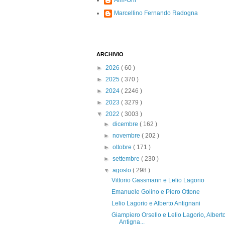
Alm-Ohi
Marcellino Fernando Radogna
ARCHIVIO
►
2026
( 60 )
►
2025
( 370 )
►
2024
( 2246 )
►
2023
( 3279 )
▼
2022
( 3003 )
►
dicembre
( 162 )
►
novembre
( 202 )
►
ottobre
( 171 )
►
settembre
( 230 )
▼
agosto
( 298 )
Vittorio Gassmann e Lelio Lagorio
Emanuele Golino e Piero Ottone
Lelio Lagorio e Alberto Antignani
Giampiero Orsello e Lelio Lagorio, Albert
Antigna...