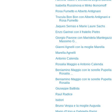
Isabella Russinova e Mirko Ikonomoff
Rosa Fumetto e Alberto Antignani
Trucula Bon Bon con Alberto Antignani e
Rosa Fumetto
Jaques Sernas e Marie Laure Sachs
Enzo Garinei con il fratello Pietro
Giorgio Pavone con Maristela Mantegazz
Massimo G...
Gianni Agnelli con la moglie Marella
Marella Agnelli
Antonio Calenda
Rosalia Maggio e Antonio Calenda
Beniamino Maggio con le sorelle Pupella
Rosalia ...
Beniamino Maggio con le sorelle Pupella
Rosalia
Giuseppe Battista
Raul Radice
Isidori
Bruno Vespa e la moglie Augusta
Mario d'Urso e Gabriella Parisi