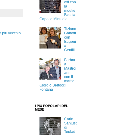
etti con
la
moglie
Fausta
Capece Minutolo
Tiziana
Ghiretti
t più vecchio
con
Eugeni
a
Gentili
Barbar
a
Mastroi
anni
con il
marito
Giorgio Bertocci
Fontana
I PIÙ POPOLARI DEL
MESE
Carlo
Sanjust
di
Teulad