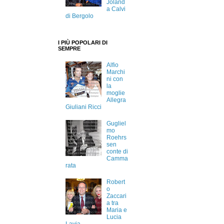
Joland
a Calvi
di Bergolo
I PIÙ POPOLARI DI
SEMPRE
Alfio
Marchi
ni con
la
moglie
Allegra
Giuliani Ricci
Gugliel
mo
Roehrs
sen
conte di
Camma
rata
Robert
o
Zaccari
a tra
Maria e
Lucia