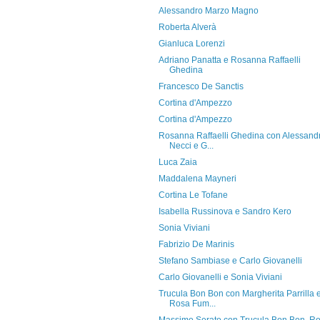
Alessandro Marzo Magno
Roberta Alverà
Gianluca Lorenzi
Adriano Panatta e Rosanna Raffaelli
Ghedina
Francesco De Sanctis
Cortina d'Ampezzo
Cortina d'Ampezzo
Rosanna Raffaelli Ghedina con Alessand
Necci e G...
Luca Zaia
Maddalena Mayneri
Cortina Le Tofane
Isabella Russinova e Sandro Kero
Sonia Viviani
Fabrizio De Marinis
Stefano Sambiase e Carlo Giovanelli
Carlo Giovanelli e Sonia Viviani
Trucula Bon Bon con Margherita Parrilla 
Rosa Fum...