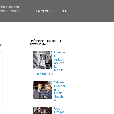
 user-agent
erate usage
LEARN MORE
GOT IT
I PIÙ POPOLARI DELLA
to
SETTIMANA
Giancar
lo
Antogn
oni con
la
moglie
Rita Monosilio
Silvana
Giacobi
ni e
Dante
Secchi
a
Ugo
Gregor