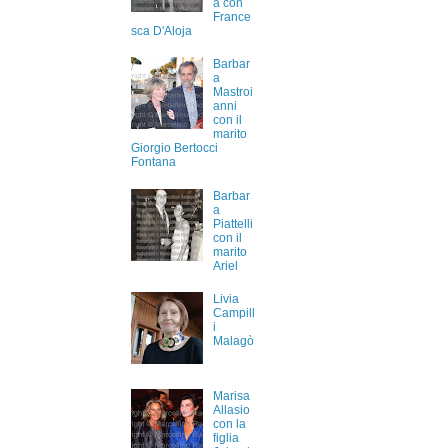
a con
France
sca D'Aloja
Barbar
a
Mastroi
anni
con il
marito
Giorgio Bertocci
Fontana
Barbar
a
Piattelli
con il
marito
Ariel
Livia
Campill
i
Malagò
Marisa
Allasio
con la
figlia