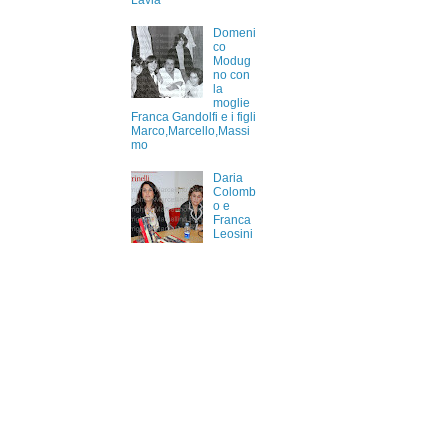
Lavia
Domeni
co
Modug
no con
la
moglie
Franca Gandolfi e i figli
Marco,Marcello,Massi
mo
Daria
Colomb
o e
Franca
Leosini