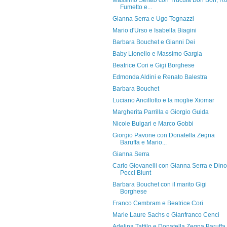
Massimo Serato con Trucula Bon Bon, R
Fumetto e...
Gianna Serra e Ugo Tognazzi
Mario d'Urso e Isabella Biagini
Barbara Bouchet e Gianni Dei
Baby Lionello e Massimo Gargia
Beatrice Cori e Gigi Borghese
Edmonda Aldini e Renato Balestra
Barbara Bouchet
Luciano Ancillotto e la moglie Xiomar
Margherita Parrilla e Giorgio Guida
Nicole Bulgari e Marco Gobbi
Giorgio Pavone con Donatella Zegna
Baruffa e Mario...
Gianna Serra
Carlo Giovanelli con Gianna Serra e Dino
Pecci Blunt
Barbara Bouchet con il marito Gigi
Borghese
Franco Cembram e Beatrice Cori
Marie Laure Sachs e Gianfranco Cenci
Adelina Tattilo e Donatella Zegna Baruffa