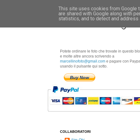
This site uses cookies from Google to
are shared with Google along with pe
Marcellino Radogna 
statistics, and to detect and address
Potete ordinare le foto che trovate in questo bl
e molte altre ancora scrivendo a
marcellinofoto@gmail.com
e pagare con Paypa
usando il pulsante qui sotto.
Buy Now
COLLABORATORI