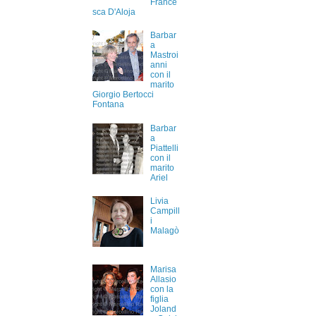
France
sca D'Aloja
Barbar
a
Mastroi
anni
con il
marito
Giorgio Bertocci
Fontana
Barbar
a
Piattelli
con il
marito
Ariel
Livia
Campill
i
Malagò
Marisa
Allasio
con la
figlia
Joland