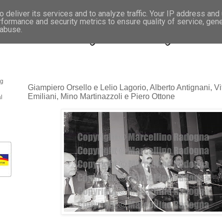
 deliver its services and to analyze traffic. Your IP address and
rformance and security metrics to ensure quality of service, gen
- Fotonotizie per la stampa
 abuse.
og
Giampiero Orsello e Lelio Lagorio, Alberto Antignani, Vit
Emiliani, Mino Martinazzoli e Piero Ottone
l