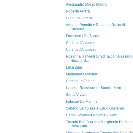
Alessandro Marzo Magno
Roberta Alverà
Gianluca Lorenzi
Adriano Panatta e Rosanna Raffaelli
Ghedina
Francesco De Sanctis
Cortina d'Ampezzo
Cortina d'Ampezzo
Rosanna Raffaelli Ghedina con Alessand
Necci e G...
Luca Zaia
Maddalena Mayneri
Cortina Le Tofane
Isabella Russinova e Sandro Kero
Sonia Viviani
Fabrizio De Marinis
Stefano Sambiase e Carlo Giovanelli
Carlo Giovanelli e Sonia Viviani
Trucula Bon Bon con Margherita Parrilla 
Rosa Fum...