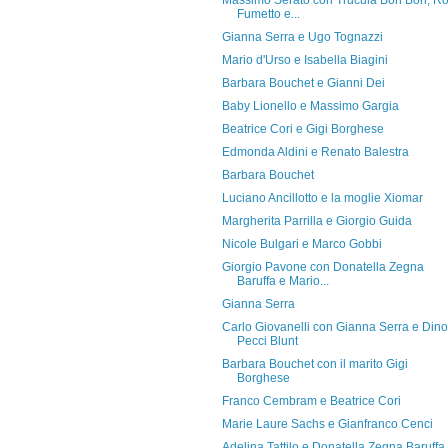
Massimo Serato con Trucula Bon Bon, R
Fumetto e...
Gianna Serra e Ugo Tognazzi
Mario d'Urso e Isabella Biagini
Barbara Bouchet e Gianni Dei
Baby Lionello e Massimo Gargia
Beatrice Cori e Gigi Borghese
Edmonda Aldini e Renato Balestra
Barbara Bouchet
Luciano Ancillotto e la moglie Xiomar
Margherita Parrilla e Giorgio Guida
Nicole Bulgari e Marco Gobbi
Giorgio Pavone con Donatella Zegna
Baruffa e Mario...
Gianna Serra
Carlo Giovanelli con Gianna Serra e Dino
Pecci Blunt
Barbara Bouchet con il marito Gigi
Borghese
Franco Cembram e Beatrice Cori
Marie Laure Sachs e Gianfranco Cenci
Adelina Tattilo e Donatella Zegna Baruffa