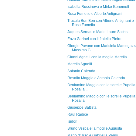
Isabella Russinova e Mirko Ikonomoff
Rosa Fumetto e Alberto Antignani
Trucula Bon Bon con Alberto Antignani e
Rosa Fumetto
Jaques Sernas e Marie Laure Sachs
Enzo Garinei con il fratello Pietro
Giorgio Pavone con Maristela Mantegazz
Massimo G...
Gianni Agnelli con la moglie Marella
Marella Agnelli
Antonio Calenda
Rosalia Maggio e Antonio Calenda
Beniamino Maggio con le sorelle Pupella
Rosalia ...
Beniamino Maggio con le sorelle Pupella
Rosalia
Giuseppe Battista
Raul Radice
Isidori
Bruno Vespa e la moglie Augusta
Mario d'Urso e Gabriella Parisi