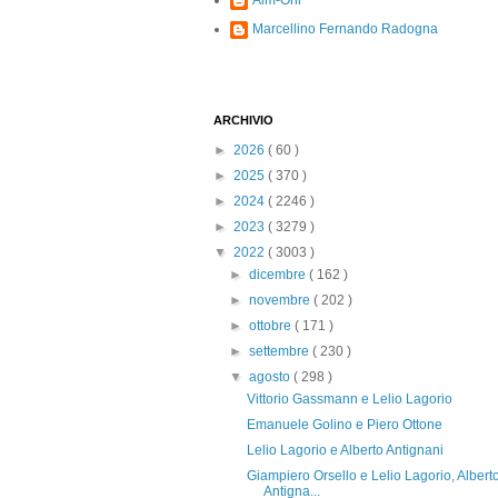
Alm-Ohi
Marcellino Fernando Radogna
ARCHIVIO
►
2026
( 60 )
►
2025
( 370 )
►
2024
( 2246 )
►
2023
( 3279 )
▼
2022
( 3003 )
►
dicembre
( 162 )
►
novembre
( 202 )
►
ottobre
( 171 )
►
settembre
( 230 )
▼
agosto
( 298 )
Vittorio Gassmann e Lelio Lagorio
Emanuele Golino e Piero Ottone
Lelio Lagorio e Alberto Antignani
Giampiero Orsello e Lelio Lagorio, Albert
Antigna...