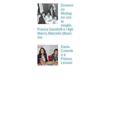
Domeni
co
Modug
no con
la
moglie
Franca Gandolfi e i figli
Marco,Marcello,Massi
mo
Daria
Colomb
o e
Franca
Leosini