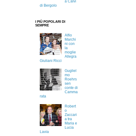
a Calvi
di Bergolo
I PIÙ POPOLARI DI
SEMPRE
Alfio
Marchi
ni con
la
moglie
Allegra
Giuliani Ricci
Gugliel
mo
Roehrs
sen
conte di
Camma
rata
Robert
o
Zaccari
a tra
Maria e
Lucia
Lavia